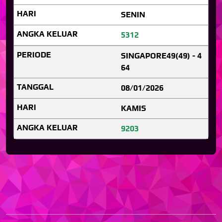
SENIN
5312
SINGAPORE49(49) - 4
64
08/01/2026
KAMIS
9203