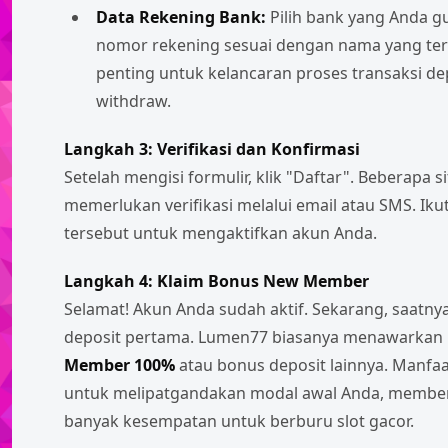
Data Rekening Bank:
Pilih bank yang Anda g
nomor rekening sesuai dengan nama yang terda
penting untuk kelancaran proses transaksi de
withdraw.
Langkah 3: Verifikasi dan Konfirmasi
Setelah mengisi formulir, klik "Daftar". Beberapa 
memerlukan verifikasi melalui email atau SMS. Ikut
tersebut untuk mengaktifkan akun Anda.
Langkah 4: Klaim Bonus New Member
Selamat! Akun Anda sudah aktif. Sekarang, saatn
deposit pertama. Lumen77 biasanya menawarkan
Member 100%
atau bonus deposit lainnya. Manfaa
untuk melipatgandakan modal awal Anda, member
banyak kesempatan untuk berburu slot gacor.