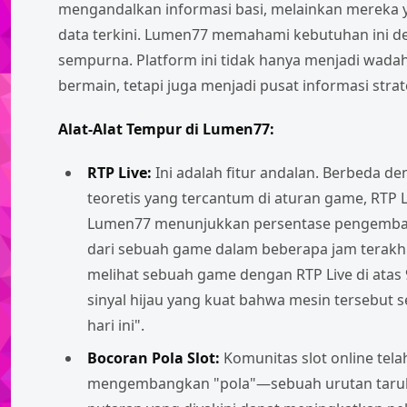
mengandalkan informasi basi, melainkan merek
data terkini. Lumen77 memahami kebutuhan ini 
sempurna. Platform ini tidak hanya menjadi wada
bermain, tetapi juga menjadi pusat informasi strat
Alat-Alat Tempur di Lumen77:
RTP Live:
Ini adalah fitur andalan. Berbeda d
teoretis yang tercantum di aturan game, RTP L
Lumen77 menunjukkan persentase pengembal
dari sebuah game dalam beberapa jam terakhir
melihat sebuah game dengan RTP Live di atas 
sinyal hijau yang kuat bahwa mesin tersebut 
hari ini".
Bocoran Pola Slot:
Komunitas slot online tela
mengembangkan "pola"—sebuah urutan taru