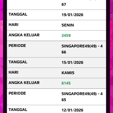
67
19/01/2026
SENIN
2459
SINGAPORE49(49) - 4
66
15/01/2026
KAMIS
6145
SINGAPORE49(49) - 4
65
12/01/2026