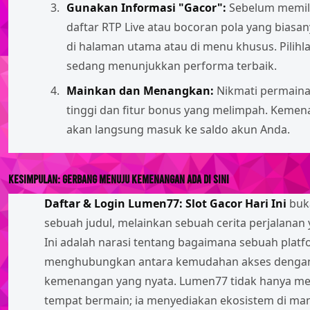
Gunakan Informasi "Gacor":
Sebelum memili
daftar RTP Live atau bocoran pola yang biasa
di halaman utama atau di menu khusus. Pilih
sedang menunjukkan performa terbaik.
Mainkan dan Menangkan:
Nikmati permain
tinggi dan fitur bonus yang melimpah. Keme
akan langsung masuk ke saldo akun Anda.
Kesimpulan: Gerbang Menuju Kemenangan Ada di Sini
Daftar & Login Lumen77: Slot Gacor Hari Ini
buk
sebuah judul, melainkan sebuah cerita perjalanan
Ini adalah narasi tentang bagaimana sebuah pla
menghubungkan antara kemudahan akses denga
kemenangan yang nyata. Lumen77 tidak hanya m
tempat bermain; ia menyediakan ekosistem di ma