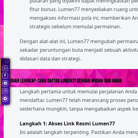
putaran yang diyakini dapat meningkatkan p
fitur bonus. Lumen77 menyediakan ruang unt
mengakses informasi pola ini, memberikan A
strategis sebelum memulai permainan.
Dengan alat-alat ini, Lumen77 mengubah permaina
sekadar peruntungan buta menjadi sebuah aktivit
didasari data dan strategi.
x
Panduan Lengkap: Cara Daftar Lumen77 dengan Mudah dan Aman
Langkah pertama untuk memulai perjalanan Anda
mendaftar. Lumen77 telah merancang proses pend
sederhana mungkin, tanpa mengabaikan aspek k
Langkah 1: Akses Link Resmi Lumen77
Ini adalah langkah terpenting. Pastikan Anda men