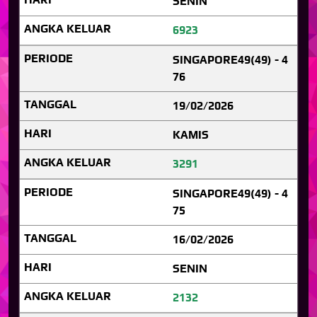
SENIN
6923
SINGAPORE49(49) - 4
76
19/02/2026
KAMIS
3291
SINGAPORE49(49) - 4
75
16/02/2026
SENIN
2132