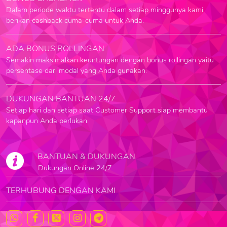
Dalam periode waktu tertentu dalam setiap minggunya kami
berikan cashback cuma-cuma untuk Anda.
ADA BONUS ROLLINGAN
Semakin maksimalkan keuntungan dengan bonus rollingan yaitu
persentase dari modal yang Anda gunakan.
DUKUNGAN BANTUAN 24/7
Setiap hari dan setiap saat Customer Support siap membantu
kapanpun Anda perlukan.
BANTUAN & DUKUNGAN
Dukungan Online 24/7
TERHUBUNG DENGAN KAMI