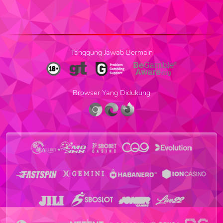
Tanggung Jawab Bermain
Browser Yang Didukung