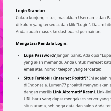
Login Standar:
Cukup kunjungi situs, masukkan Username dan P
di kolom yang tersedia, dan klik "Login". Dalam hi
Anda sudah masuk ke dashboard permainan.
Mengatasi Kendala Login:
Lupa Password?
Jangan panik. Ada opsi "Lup
yang akan memandu Anda untuk mereset kata 
email atau nomor telepon yang terdaftar.
Situs Terblokir (Internet Positif)?
Ini adalah
di Indonesia. Lumen77 proaktif menyediakan so
dengan merilis
Link Alternatif Resmi
. Link-li
URL baru yang dapat mengakses server yang
situs utama, sehingga data dan saldo Anda te