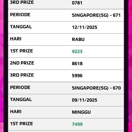
0781
SINGAPORE(SG) - 671
12/11/2025
RABU
9223
8618
5996
SINGAPORE(SG) - 670
09/11/2025
MINGGU
7499