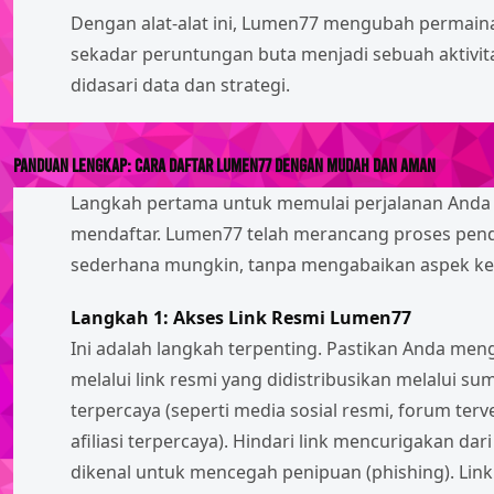
Dengan alat-alat ini, Lumen77 mengubah permaina
sekadar peruntungan buta menjadi sebuah aktivit
didasari data dan strategi.
Panduan Lengkap: Cara Daftar Lumen77 dengan Mudah dan Aman
Langkah pertama untuk memulai perjalanan Anda
mendaftar. Lumen77 telah merancang proses pend
sederhana mungkin, tanpa mengabaikan aspek k
Langkah 1: Akses Link Resmi Lumen77
Ini adalah langkah terpenting. Pastikan Anda men
melalui link resmi yang didistribusikan melalui su
terpercaya (seperti media sosial resmi, forum terve
afiliasi terpercaya). Hindari link mencurigakan dar
dikenal untuk mencegah penipuan (phishing). Link