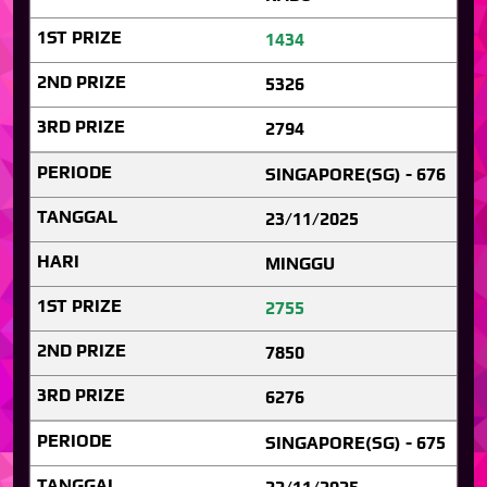
1434
5326
2794
SINGAPORE(SG) - 676
23/11/2025
MINGGU
2755
7850
6276
SINGAPORE(SG) - 675