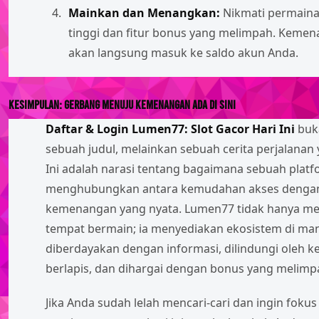
Mainkan dan Menangkan:
Nikmati permain
tinggi dan fitur bonus yang melimpah. Keme
akan langsung masuk ke saldo akun Anda.
Kesimpulan: Gerbang Menuju Kemenangan Ada di Sini
Daftar & Login Lumen77: Slot Gacor Hari Ini
buk
sebuah judul, melainkan sebuah cerita perjalanan
Ini adalah narasi tentang bagaimana sebuah pla
menghubungkan antara kemudahan akses denga
kemenangan yang nyata. Lumen77 tidak hanya m
tempat bermain; ia menyediakan ekosistem di ma
diberdayakan dengan informasi, dilindungi oleh 
berlapis, dan dihargai dengan bonus yang melimp
Jika Anda sudah lelah mencari-cari dan ingin foku