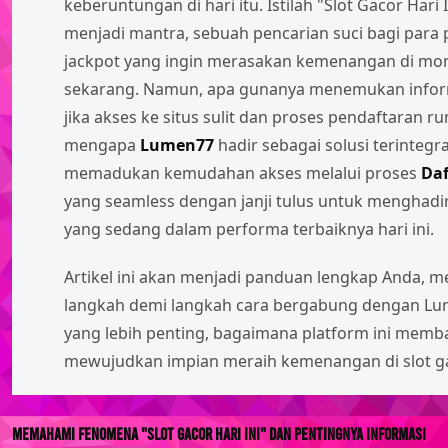
keberuntungan di hari itu. Istilah "Slot Gacor Hari I
menjadi mantra, sebuah pencarian suci bagi par
jackpot yang ingin merasakan kemenangan di m
sekarang. Namun, apa gunanya menemukan infor
jika akses ke situs sulit dan proses pendaftaran ru
mengapa
Lumen77
hadir sebagai solusi terintegra
memadukan kemudahan akses melalui proses
Daf
yang seamless dengan janji tulus untuk menghadir
yang sedang dalam performa terbaiknya hari ini.
Artikel ini akan menjadi panduan lengkap Anda,
langkah demi langkah cara bergabung dengan Lu
yang lebih penting, bagaimana platform ini mem
mewujudkan impian meraih kemenangan di slot ga
Memahami Fenomena "Slot Gacor Hari Ini" dan Pentingnya Informasi