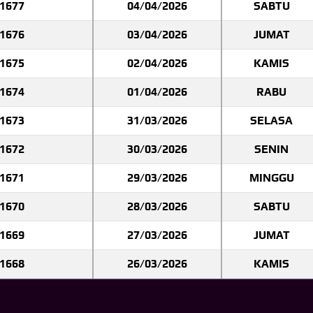
 1677
04/04/2026
SABTU
 1676
03/04/2026
JUMAT
 1675
02/04/2026
KAMIS
 1674
01/04/2026
RABU
 1673
31/03/2026
SELASA
 1672
30/03/2026
SENIN
 1671
29/03/2026
MINGGU
 1670
28/03/2026
SABTU
 1669
27/03/2026
JUMAT
 1668
26/03/2026
KAMIS