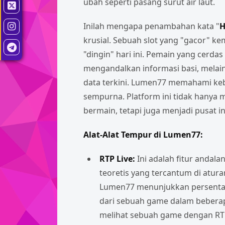
ubah seperti pasang surut air laut.
Inilah mengapa penambahan kata "
H
krusial. Sebuah slot yang "gacor" k
"dingin" hari ini. Pemain yang cerda
mengandalkan informasi basi, mel
data terkini. Lumen77 memahami ke
sempurna. Platform ini tidak hanya
bermain, tetapi juga menjadi pusat in
Alat-Alat Tempur di Lumen77:
RTP Live:
Ini adalah fitur andal
teoretis yang tercantum di atura
Lumen77 menunjukkan persenta
dari sebuah game dalam beberapa
melihat sebuah game dengan RTP 