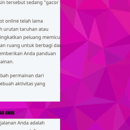
sin tersebut sedang "gacor
t online telah lama
urutan taruhan atau
ningkatkan peluang memicu
an ruang untuk berbagi dan
 memberikan Anda panduan
ainan.
ubah permainan dari
ebuah aktivitas yang
dan Aman
jalanan Anda adalah