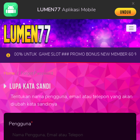
x
LUMEN77
Aplikasi Mobile
Unduh
100% UNTUK GAME SLOT ### PROMO BONUS NEW MEMBER 60 % UNTUK
Home
Forgot Password
Lupa Kata Sandi
Tentukan nama pengguna, email atau telepon yang akan
diubah kata sandinya
Pengguna
*