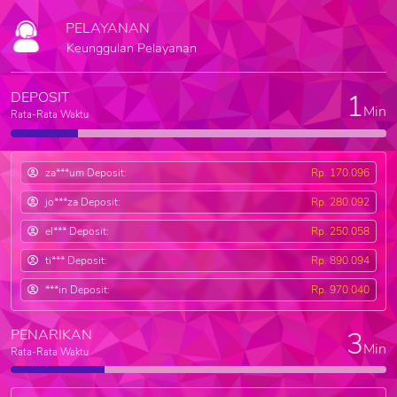
PELAYANAN
Keunggulan Pelayanan
1
DEPOSIT
Min
Rata-Rata Waktu
za***um Deposit:
Rp. 170.096
jo***za Deposit:
Rp. 280.092
el*** Deposit:
Rp. 250.058
ti*** Deposit:
Rp. 890.094
***in Deposit:
Rp. 970.040
3
PENARIKAN
Min
Rata-Rata Waktu