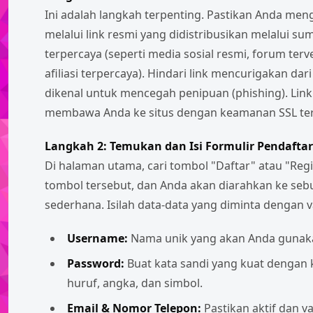
Ini adalah langkah terpenting. Pastikan Anda men
melalui link resmi yang didistribusikan melalui su
terpercaya (seperti media sosial resmi, forum terve
afiliasi terpercaya). Hindari link mencurigakan dar
dikenal untuk mencegah penipuan (phishing). Link
membawa Anda ke situs dengan keamanan SSL ter
Langkah 2: Temukan dan Isi Formulir Pendafta
Di halaman utama, cari tombol "Daftar" atau "Regis
tombol tersebut, dan Anda akan diarahkan ke seb
sederhana. Isilah data-data yang diminta dengan va
Username:
Nama unik yang akan Anda gunaka
Password:
Buat kata sandi yang kuat dengan
huruf, angka, dan simbol.
Email & Nomor Telepon:
Pastikan aktif dan va