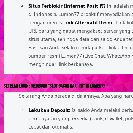
Situs Terblokir (Internet Positif)?
Ini adalah
di Indonesia. Lumen77 proaktif menyediakan so
dengan merilis
Link Alternatif Resmi
. Link-li
URL baru yang dapat mengakses server yang
situs utama, sehingga data dan saldo Anda te
Pastikan Anda selalu mendapatkan link alternat
sumber resmi Lumen77 (Live Chat, WhatsApp 
menghindari link berbahaya.
Setelah Login: Memburu "Slot Gacor Hari Ini" di Lumen77
Sekarang Anda berada di dalamnya. Apa yang haru
Lakukan Deposit:
Isi saldo Anda melalui ber
pembayaran yang tersedia (bank, e-wallet, pul
cepat dan otomatis.