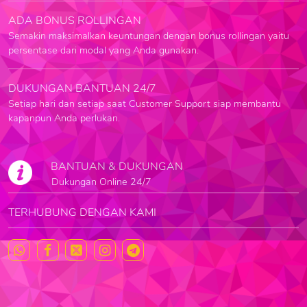
ADA BONUS ROLLINGAN
Semakin maksimalkan keuntungan dengan bonus rollingan yaitu
persentase dari modal yang Anda gunakan.
DUKUNGAN BANTUAN 24/7
Setiap hari dan setiap saat Customer Support siap membantu
kapanpun Anda perlukan.
BANTUAN & DUKUNGAN
Dukungan Online 24/7
TERHUBUNG DENGAN KAMI