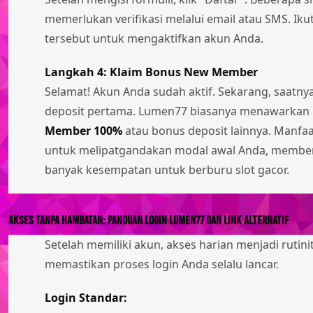
memerlukan verifikasi melalui email atau SMS. Ikut
tersebut untuk mengaktifkan akun Anda.
Langkah 4: Klaim Bonus New Member
Selamat! Akun Anda sudah aktif. Sekarang, saatn
deposit pertama. Lumen77 biasanya menawarkan
Member 100%
atau bonus deposit lainnya. Manfaa
untuk melipatgandakan modal awal Anda, member
banyak kesempatan untuk berburu slot gacor.
Akses Tanpa Hambatan: Panduan Login Lumen77 dan Link Alternatif
Setelah memiliki akun, akses harian menjadi rutin
memastikan proses login Anda selalu lancar.
Login Standar: