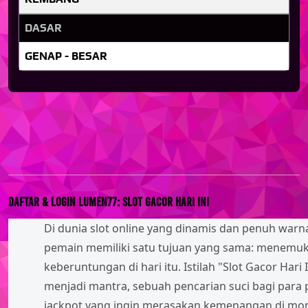
DASAR
GENAP - BESAR
Daftar & Login Lumen77: Slot Gacor Hari Ini
Di dunia slot online yang dinamis dan penuh warna
pemain memiliki satu tujuan yang sama: menemu
keberuntungan di hari itu. Istilah "Slot Gacor Hari I
menjadi mantra, sebuah pencarian suci bagi par
jackpot yang ingin merasakan kemenangan di m