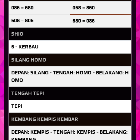
086 = 680
068 = 860
608 = 806
680 = 086
SHIO
6 - KERBAU
SILANG HOMO
DEPAN: SILANG - TENGAH: HOMO - BELAKANG: H
OMO
TENGAH TEPI
TEPI
KEMBANG KEMPIS KEMBAR
DEPAN: KEMPIS - TENGAH: KEMPIS - BELAKANG:
KEMBANG