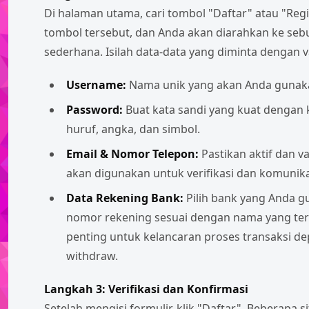
Di halaman utama, cari tombol "Daftar" atau "Regis
tombol tersebut, dan Anda akan diarahkan ke seb
sederhana. Isilah data-data yang diminta dengan va
Username:
Nama unik yang akan Anda gunaka
Password:
Buat kata sandi yang kuat dengan
huruf, angka, dan simbol.
Email & Nomor Telepon:
Pastikan aktif dan va
akan digunakan untuk verifikasi dan komunika
Data Rekening Bank:
Pilih bank yang Anda g
nomor rekening sesuai dengan nama yang terda
penting untuk kelancaran proses transaksi de
withdraw.
Langkah 3: Verifikasi dan Konfirmasi
Setelah mengisi formulir, klik "Daftar". Beberapa 