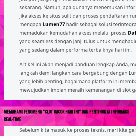
sekarang. Namun, apa gunanya menemukan infor
jika akses ke situs sulit dan proses pendaftaran ru
mengapa
Lumen77
hadir sebagai solusi terintegra
memadukan kemudahan akses melalui proses
Daf
yang seamless dengan janji tulus untuk menghadir
yang sedang dalam performa terbaiknya hari ini.
Artikel ini akan menjadi panduan lengkap Anda,
langkah demi langkah cara bergabung dengan Lu
yang lebih penting, bagaimana platform ini mem
mewujudkan impian meraih kemenangan di slot ga
Memahami Fenomena "Slot Gacor Hari Ini" dan Pentingnya Informasi
Real-Time
Sebelum kita masuk ke proses teknis, mari kita gal