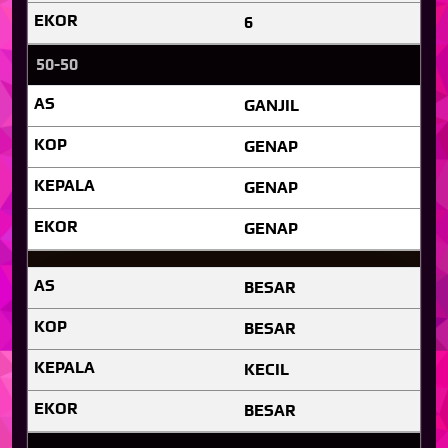
6
50-50
GANJIL
GENAP
GENAP
GENAP
BESAR
BESAR
KECIL
BESAR