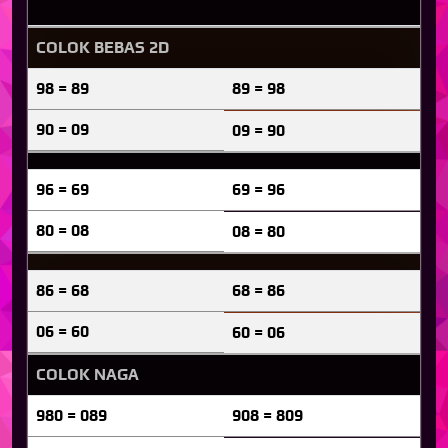
COLOK BEBAS 2D
98 = 89
89 = 98
90 = 09
09 = 90
96 = 69
69 = 96
80 = 08
08 = 80
86 = 68
68 = 86
06 = 60
60 = 06
COLOK NAGA
980 = 089
908 = 809