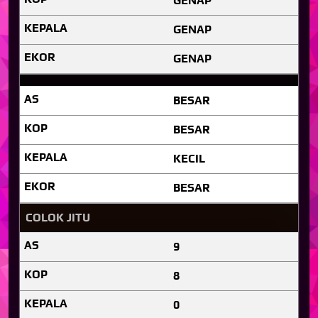
GENAP
GENAP
GENAP
BESAR
BESAR
KECIL
BESAR
COLOK JITU
9
8
0