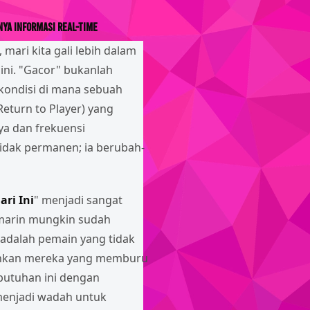
ya Informasi Real-Time
mari kita gali lebih dalam
ini. "Gacor" bukanlah
h kondisi di mana sebuah
Return to Player) yang
a dan frekuensi
tidak permanen; ia berubah-
ari Ini
" menjadi sangat
emarin mungkin sudah
s adalah pemain yang tidak
ainkan mereka yang memburu
butuhan ini dengan
 menjadi wadah untuk