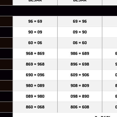
96 = 69
69 = 96
90 = 09
09 = 90
60 = 06
06 = 60
968 = 869
986 = 689
869 = 968
896 = 698
690 = 096
609 = 906
980 = 089
908 = 809
089 = 980
098 = 890
860 = 068
806 = 608