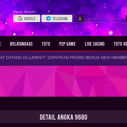
Masuk dengan
Google
Telegram
Username / Email / Telepon
K
BOLATANGKAS
TOTO
P2P GAME
LIVE CASINO
TOTO R
ANG DI LUMEN77. DAPATKAN PROMO BONUS NEW MEMBER 100%
Detail Angka 9680