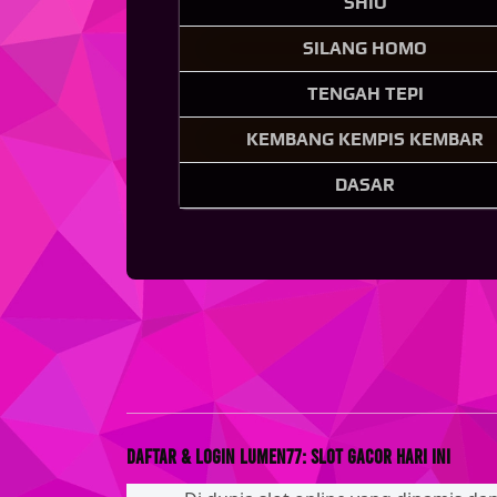
SHIO
SILANG HOMO
TENGAH TEPI
KEMBANG KEMPIS KEMBAR
DASAR
Daftar & Login Lumen77: Slot Gacor Hari Ini