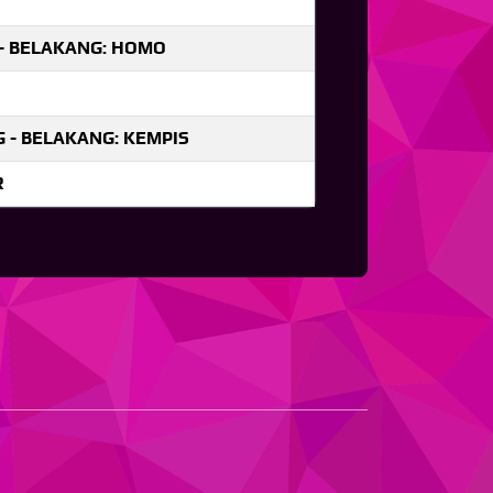
 - BELAKANG: HOMO
 - BELAKANG: KEMPIS
R