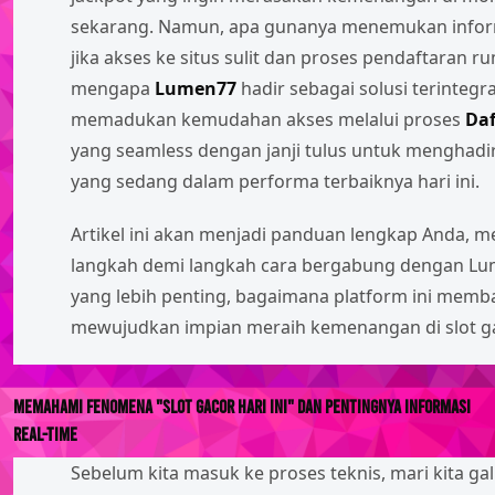
sekarang. Namun, apa gunanya menemukan infor
jika akses ke situs sulit dan proses pendaftaran ru
mengapa
Lumen77
hadir sebagai solusi terintegra
memadukan kemudahan akses melalui proses
Daf
yang seamless dengan janji tulus untuk menghadir
yang sedang dalam performa terbaiknya hari ini.
Artikel ini akan menjadi panduan lengkap Anda,
langkah demi langkah cara bergabung dengan Lu
yang lebih penting, bagaimana platform ini mem
mewujudkan impian meraih kemenangan di slot ga
Memahami Fenomena "Slot Gacor Hari Ini" dan Pentingnya Informasi
Real-Time
Sebelum kita masuk ke proses teknis, mari kita gal