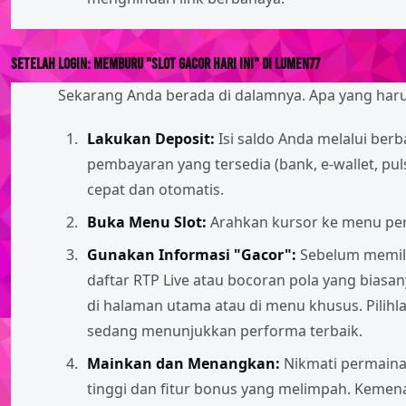
Setelah Login: Memburu "Slot Gacor Hari Ini" di Lumen77
Sekarang Anda berada di dalamnya. Apa yang haru
Lakukan Deposit:
Isi saldo Anda melalui ber
pembayaran yang tersedia (bank, e-wallet, pul
cepat dan otomatis.
Buka Menu Slot:
Arahkan kursor ke menu per
Gunakan Informasi "Gacor":
Sebelum memili
daftar RTP Live atau bocoran pola yang biasa
di halaman utama atau di menu khusus. Pilih
sedang menunjukkan performa terbaik.
Mainkan dan Menangkan:
Nikmati permain
tinggi dan fitur bonus yang melimpah. Keme