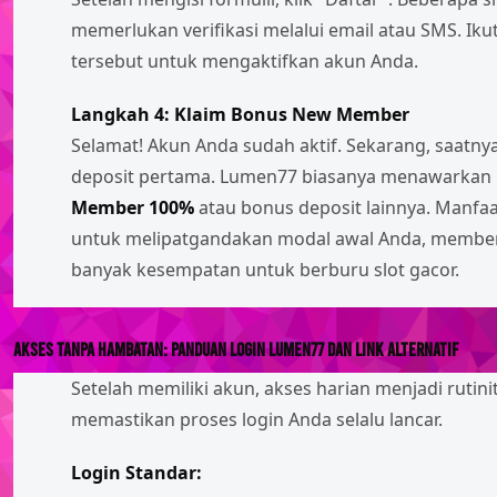
memerlukan verifikasi melalui email atau SMS. Ikut
tersebut untuk mengaktifkan akun Anda.
Langkah 4: Klaim Bonus New Member
Selamat! Akun Anda sudah aktif. Sekarang, saatn
deposit pertama. Lumen77 biasanya menawarkan
Member 100%
atau bonus deposit lainnya. Manfaa
untuk melipatgandakan modal awal Anda, member
banyak kesempatan untuk berburu slot gacor.
Akses Tanpa Hambatan: Panduan Login Lumen77 dan Link Alternatif
Setelah memiliki akun, akses harian menjadi rutin
memastikan proses login Anda selalu lancar.
Login Standar: