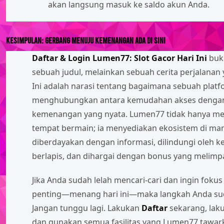
akan langsung masuk ke saldo akun Anda.
Kesimpulan: Gerbang Menuju Kemenangan Ada di Sini
Daftar & Login Lumen77: Slot Gacor Hari Ini
buk
sebuah judul, melainkan sebuah cerita perjalanan
Ini adalah narasi tentang bagaimana sebuah pla
menghubungkan antara kemudahan akses denga
kemenangan yang nyata. Lumen77 tidak hanya m
tempat bermain; ia menyediakan ekosistem di ma
diberdayakan dengan informasi, dilindungi oleh 
berlapis, dan dihargai dengan bonus yang melimp
Jika Anda sudah lelah mencari-cari dan ingin foku
penting—menang hari ini—maka langkah Anda sud
Jangan tunggu lagi. Lakukan
Daftar
sekarang, lak
dan gunakan semua fasilitas yang Lumen77 tawar