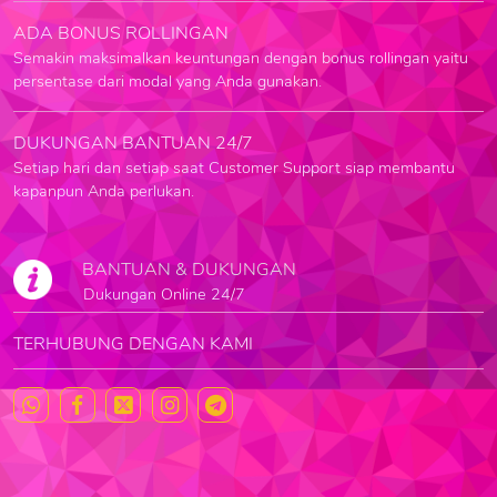
ADA BONUS ROLLINGAN
Semakin maksimalkan keuntungan dengan bonus rollingan yaitu
persentase dari modal yang Anda gunakan.
DUKUNGAN BANTUAN 24/7
Setiap hari dan setiap saat Customer Support siap membantu
kapanpun Anda perlukan.
BANTUAN & DUKUNGAN
Dukungan Online 24/7
TERHUBUNG DENGAN KAMI