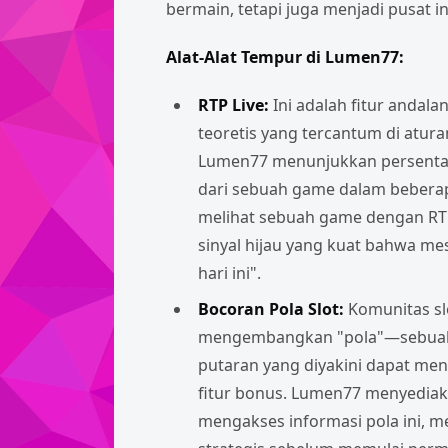
bermain, tetapi juga menjadi pusat in
Alat-Alat Tempur di Lumen77:
RTP Live:
Ini adalah fitur andal
teoretis yang tercantum di atura
Lumen77 menunjukkan persenta
dari sebuah game dalam beberapa
melihat sebuah game dengan RTP 
sinyal hijau yang kuat bahwa me
hari ini".
Bocoran Pola Slot:
Komunitas slo
mengembangkan "pola"—sebuah 
putaran yang diyakini dapat me
fitur bonus. Lumen77 menyediak
mengakses informasi pola ini,