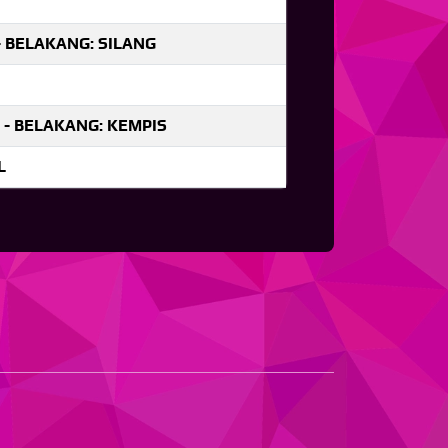
 BELAKANG: SILANG
 - BELAKANG: KEMPIS
L