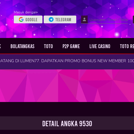
Masuk dengan
Google
Telegram
Username / Email / Telepon
K
BOLATANGKAS
TOTO
P2P GAME
LIVE CASINO
TOTO R
G DI LUMEN77. DAPATKAN PROMO BONUS NEW MEMBER 100% U
Detail Angka 9530