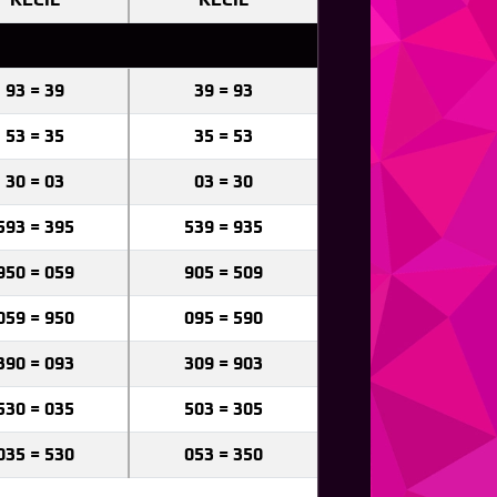
93 = 39
39 = 93
53 = 35
35 = 53
30 = 03
03 = 30
593 = 395
539 = 935
950 = 059
905 = 509
059 = 950
095 = 590
390 = 093
309 = 903
530 = 035
503 = 305
035 = 530
053 = 350