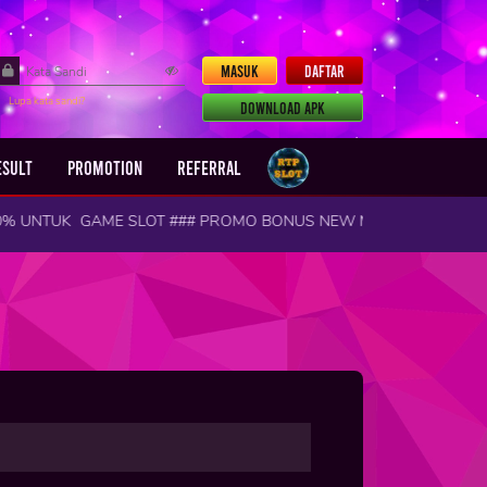
Masuk
Daftar
Kata Sandi
Lupa kata sandi?
Download APK
ESULT
PROMOTION
REFERRAL
NTUK GAME SLOT ### PROMO BONUS NEW MEMBER 60 % UNTUK