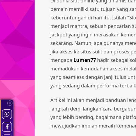
Di dunia slot online yang dinamis da
pemain memiliki satu tujuan yang 
keberuntungan di hari itu. Istilah "Slo
menjadi mantra, sebuah pencarian s
jackpot yang ingin merasakan kem
sekarang. Namun, apa gunanya men
jika akses ke situs sulit dan proses p
mengapa
Lumen77
hadir sebagai sol
memadukan kemudahan akses melal
yang seamless dengan janji tulus un
yang sedang dalam performa terbaikn
Artikel ini akan menjadi panduan l
x
langkah demi langkah cara bergabu
yang lebih penting, bagaimana plat
mewujudkan impian meraih kemenang