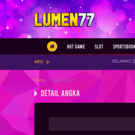
HOT GAME
SLOT
SPORTSBOO
SELAMAT DATAN
INFO
Home
Detail Angka
Detail Angka