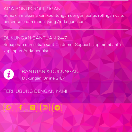
ADA BONUS ROLLINGAN
Semakin maksimalkan keuntungan dengan bonus rollingan yaitu
persentase dari modal yang Anda gunakan.
DUKUNGAN BANTUAN 24/7
Setiap hari dan setiap saat Customer Support siap membantu
kapanpun Anda perlukan.
BANTUAN & DUKUNGAN
Dukungan Online 24/7
TERHUBUNG DENGAN KAMI