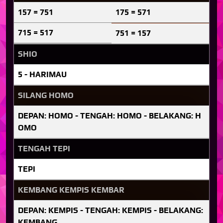
157 = 751
175 = 571
715 = 517
751 = 157
SHIO
5 - HARIMAU
SILANG HOMO
DEPAN: HOMO - TENGAH: HOMO - BELAKANG: H
OMO
TENGAH TEPI
TEPI
KEMBANG KEMPIS KEMBAR
DEPAN: KEMPIS - TENGAH: KEMPIS - BELAKANG:
KEMBANG