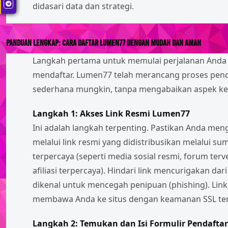
didasari data dan strategi.
Panduan Lengkap: Cara Daftar Lumen77 dengan Mudah dan Aman
Langkah pertama untuk memulai perjalanan Anda
mendaftar. Lumen77 telah merancang proses pend
sederhana mungkin, tanpa mengabaikan aspek k
Langkah 1: Akses Link Resmi Lumen77
Ini adalah langkah terpenting. Pastikan Anda men
melalui link resmi yang didistribusikan melalui su
terpercaya (seperti media sosial resmi, forum terve
afiliasi terpercaya). Hindari link mencurigakan dar
dikenal untuk mencegah penipuan (phishing). Link
membawa Anda ke situs dengan keamanan SSL ter
Langkah 2: Temukan dan Isi Formulir Pendafta