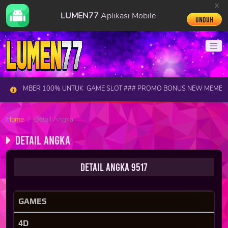
x
LUMEN77
Aplikasi Mobile
Unduh
MEMBER 100% UNTUK GAME SLOT ### PROMO BONUS NEW MEMBER 60 
Home
Detail Angka
Detail Angka
Detail Angka 9517
GAMES
4D