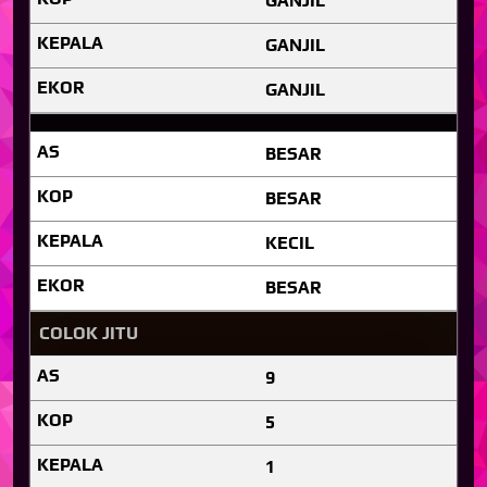
GANJIL
GANJIL
GANJIL
BESAR
BESAR
KECIL
BESAR
COLOK JITU
9
5
1