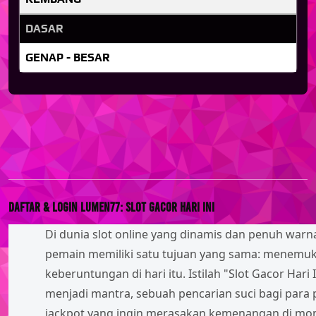
DASAR
GENAP - BESAR
Daftar & Login Lumen77: Slot Gacor Hari Ini
Di dunia slot online yang dinamis dan penuh warna
pemain memiliki satu tujuan yang sama: menemu
keberuntungan di hari itu. Istilah "Slot Gacor Hari I
menjadi mantra, sebuah pencarian suci bagi par
jackpot yang ingin merasakan kemenangan di m