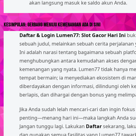
akan langsung masuk ke saldo akun Anda.
Kesimpulan: Gerbang Menuju Kemenangan Ada di Sini
Daftar & Login Lumen77: Slot Gacor Hari Ini
buk
sebuah judul, melainkan sebuah cerita perjalanan
Ini adalah narasi tentang bagaimana sebuah pla
menghubungkan antara kemudahan akses denga
kemenangan yang nyata. Lumen77 tidak hanya m
tempat bermain; ia menyediakan ekosistem di ma
diberdayakan dengan informasi, dilindungi oleh 
berlapis, dan dihargai dengan bonus yang melimp
Jika Anda sudah lelah mencari-cari dan ingin foku
penting—menang hari ini—maka langkah Anda sud
Jangan tunggu lagi. Lakukan
Daftar
sekarang, lak
dan gunakan semua fasilitas yang Lumen77 tawar