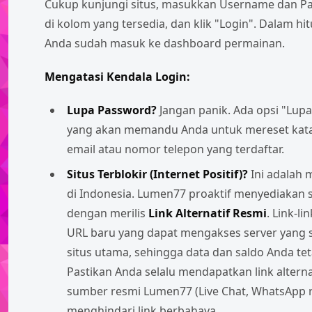
Cukup kunjungi situs, masukkan Username dan P
di kolom yang tersedia, dan klik "Login". Dalam hi
Anda sudah masuk ke dashboard permainan.
Mengatasi Kendala Login:
Lupa Password?
Jangan panik. Ada opsi "Lup
yang akan memandu Anda untuk mereset kata 
email atau nomor telepon yang terdaftar.
Situs Terblokir (Internet Positif)?
Ini adalah
di Indonesia. Lumen77 proaktif menyediakan so
dengan merilis
Link Alternatif Resmi
. Link-li
URL baru yang dapat mengakses server yang
situs utama, sehingga data dan saldo Anda te
Pastikan Anda selalu mendapatkan link alternat
sumber resmi Lumen77 (Live Chat, WhatsApp 
menghindari link berbahaya.