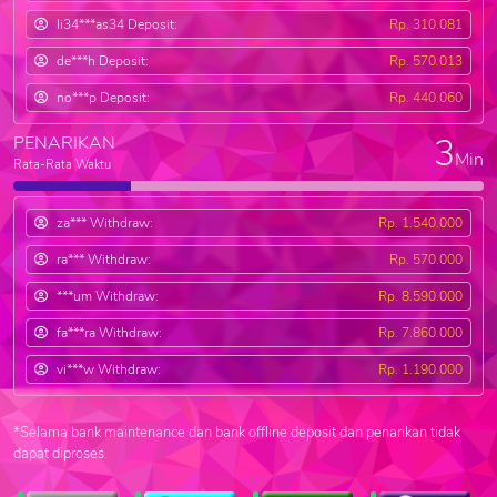
li34***as34 Deposit:
Rp. 310.081
de***h Deposit:
Rp. 570.013
no***p Deposit:
Rp. 440.060
3
PENARIKAN
Min
Rata-Rata Waktu
za*** Withdraw:
Rp. 1.540.000
ra*** Withdraw:
Rp. 570.000
***um Withdraw:
Rp. 8.590.000
fa***ra Withdraw:
Rp. 7.860.000
vi***w Withdraw:
Rp. 1.190.000
*Selama bank maintenance dan bank offline deposit dan penarikan tidak
dapat diproses.