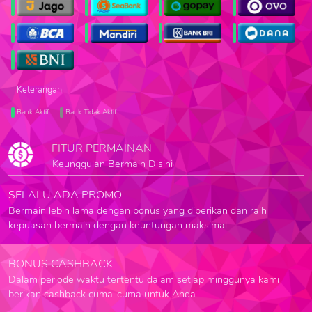
Keterangan:
Bank Aktif
Bank Tidak Aktif
FITUR PERMAINAN
Keunggulan Bermain Disini
SELALU ADA PROMO
Bermain lebih lama dengan bonus yang diberikan dan raih
kepuasan bermain dengan keuntungan maksimal.
BONUS CASHBACK
Dalam periode waktu tertentu dalam setiap minggunya kami
berikan cashback cuma-cuma untuk Anda.