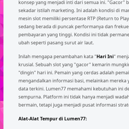
konsep yang menjadi inti dari semua ini. "Gacor" 
sekadar istilah marketing. Ini adalah kondisi di m
mesin slot memiliki persentase RTP (Return to Pla
sedang berada di puncak performanya dan frekue
pembayaran yang tinggi. Kondisi ini tidak permane
ubah seperti pasang surut air laut.
Inilah mengapa penambahan kata "
Hari Ini
" menj
krusial. Sebuah slot yang "gacor" kemarin mungk
"dingin" hari ini. Pemain yang cerdas adalah pema
mengandalkan informasi basi, melainkan merek
data terkini. Lumen77 memahami kebutuhan ini 
sempurna. Platform ini tidak hanya menjadi wada
bermain, tetapi juga menjadi pusat informasi strat
Alat-Alat Tempur di Lumen77: