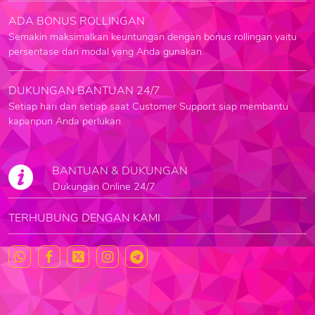
ADA BONUS ROLLINGAN
Semakin maksimalkan keuntungan dengan bonus rollingan yaitu
persentase dari modal yang Anda gunakan.
DUKUNGAN BANTUAN 24/7
Setiap hari dan setiap saat Customer Support siap membantu
kapanpun Anda perlukan.
BANTUAN & DUKUNGAN
Dukungan Online 24/7
TERHUBUNG DENGAN KAMI