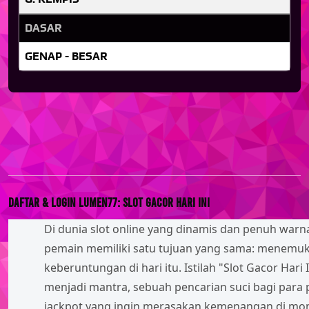
DASAR
GENAP - BESAR
Daftar & Login Lumen77: Slot Gacor Hari Ini
Di dunia slot online yang dinamis dan penuh warna
pemain memiliki satu tujuan yang sama: menemu
keberuntungan di hari itu. Istilah "Slot Gacor Hari I
menjadi mantra, sebuah pencarian suci bagi par
jackpot yang ingin merasakan kemenangan di m