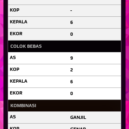
-
6
0
COLOK BEBAS
9
2
6
0
KOMBINASI
GANJIL