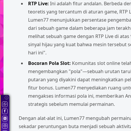
RTP Live:
Ini adalah fitur andalan. Berbeda d
teoretis yang tercantum di aturan game, RTP L
Lumen77 menunjukkan persentase pengembal
dari sebuah game dalam beberapa jam terakhir
melihat sebuah game dengan RTP Live di atas 
sinyal hijau yang kuat bahwa mesin tersebut 
hari ini".
Bocoran Pola Slot:
Komunitas slot online tela
mengembangkan "pola"—sebuah urutan taru
putaran yang diyakini dapat meningkatkan p
fitur bonus. Lumen77 menyediakan ruang unt
mengakses informasi pola ini, memberikan A
x
strategis sebelum memulai permainan.
Dengan alat-alat ini, Lumen77 mengubah permaina
sekadar peruntungan buta menjadi sebuah aktivit