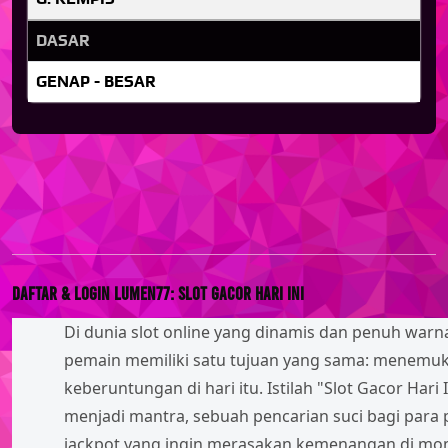
DASAR
GENAP - BESAR
Daftar & Login Lumen77: Slot Gacor Hari Ini
Di dunia slot online yang dinamis dan penuh warna
pemain memiliki satu tujuan yang sama: menemu
keberuntungan di hari itu. Istilah "Slot Gacor Hari I
menjadi mantra, sebuah pencarian suci bagi par
jackpot yang ingin merasakan kemenangan di m