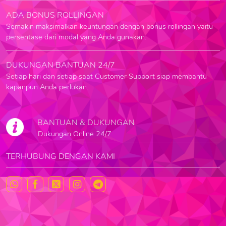
ADA BONUS ROLLINGAN
Semakin maksimalkan keuntungan dengan bonus rollingan yaitu
persentase dari modal yang Anda gunakan.
DUKUNGAN BANTUAN 24/7
Setiap hari dan setiap saat Customer Support siap membantu
kapanpun Anda perlukan.
BANTUAN & DUKUNGAN
Dukungan Online 24/7
TERHUBUNG DENGAN KAMI