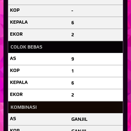
-
6
2
COLOK BEBAS
9
1
6
2
KOMBINASI
GANJIL