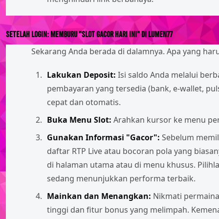
Setelah Login: Memburu "Slot Gacor Hari Ini" di Lumen77
Sekarang Anda berada di dalamnya. Apa yang haru
Lakukan Deposit:
Isi saldo Anda melalui ber
pembayaran yang tersedia (bank, e-wallet, pul
cepat dan otomatis.
Buka Menu Slot:
Arahkan kursor ke menu per
Gunakan Informasi "Gacor":
Sebelum memili
daftar RTP Live atau bocoran pola yang biasa
di halaman utama atau di menu khusus. Pilih
sedang menunjukkan performa terbaik.
Mainkan dan Menangkan:
Nikmati permain
tinggi dan fitur bonus yang melimpah. Keme