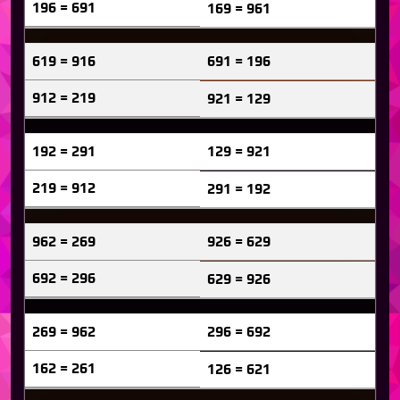
196 = 691
169 = 961
619 = 916
691 = 196
912 = 219
921 = 129
192 = 291
129 = 921
219 = 912
291 = 192
962 = 269
926 = 629
692 = 296
629 = 926
269 = 962
296 = 692
162 = 261
126 = 621