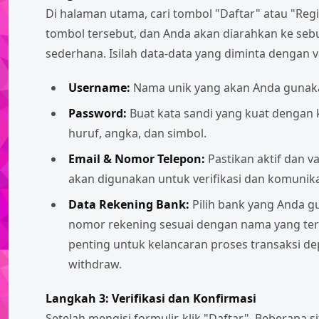
Di halaman utama, cari tombol "Daftar" atau "Regis
tombol tersebut, dan Anda akan diarahkan ke seb
sederhana. Isilah data-data yang diminta dengan va
Username:
Nama unik yang akan Anda gunaka
Password:
Buat kata sandi yang kuat dengan
huruf, angka, dan simbol.
Email & Nomor Telepon:
Pastikan aktif dan va
akan digunakan untuk verifikasi dan komunika
Data Rekening Bank:
Pilih bank yang Anda g
nomor rekening sesuai dengan nama yang terda
penting untuk kelancaran proses transaksi de
withdraw.
Langkah 3: Verifikasi dan Konfirmasi
Setelah mengisi formulir, klik "Daftar". Beberapa 