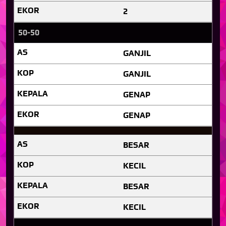
2
50-50
GANJIL
GANJIL
GENAP
GENAP
BESAR
KECIL
BESAR
KECIL