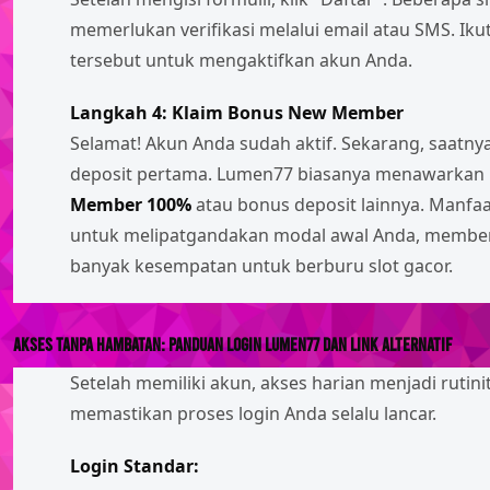
memerlukan verifikasi melalui email atau SMS. Ikut
tersebut untuk mengaktifkan akun Anda.
Langkah 4: Klaim Bonus New Member
Selamat! Akun Anda sudah aktif. Sekarang, saatn
deposit pertama. Lumen77 biasanya menawarkan
Member 100%
atau bonus deposit lainnya. Manfaa
untuk melipatgandakan modal awal Anda, member
banyak kesempatan untuk berburu slot gacor.
Akses Tanpa Hambatan: Panduan Login Lumen77 dan Link Alternatif
Setelah memiliki akun, akses harian menjadi rutin
memastikan proses login Anda selalu lancar.
Login Standar: