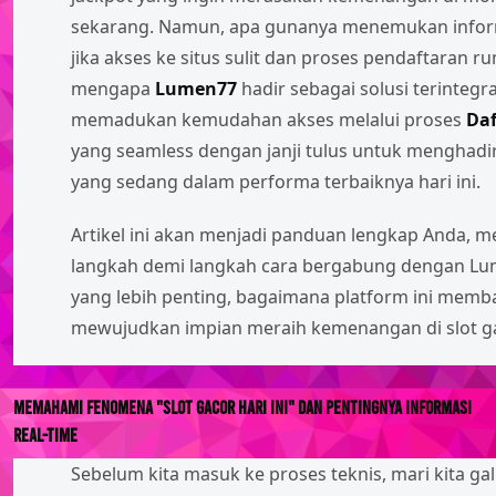
sekarang. Namun, apa gunanya menemukan infor
jika akses ke situs sulit dan proses pendaftaran ru
mengapa
Lumen77
hadir sebagai solusi terintegra
memadukan kemudahan akses melalui proses
Daf
yang seamless dengan janji tulus untuk menghadir
yang sedang dalam performa terbaiknya hari ini.
Artikel ini akan menjadi panduan lengkap Anda,
langkah demi langkah cara bergabung dengan Lu
yang lebih penting, bagaimana platform ini mem
mewujudkan impian meraih kemenangan di slot ga
Memahami Fenomena "Slot Gacor Hari Ini" dan Pentingnya Informasi
Real-Time
Sebelum kita masuk ke proses teknis, mari kita gal