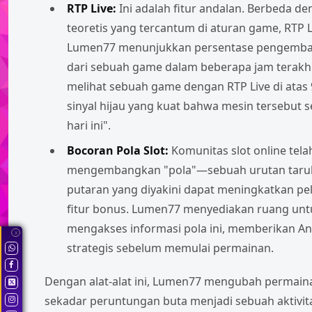
RTP Live:
Ini adalah fitur andalan. Berbeda d
teoretis yang tercantum di aturan game, RTP L
Lumen77 menunjukkan persentase pengembal
dari sebuah game dalam beberapa jam terakhir
melihat sebuah game dengan RTP Live di atas 
sinyal hijau yang kuat bahwa mesin tersebut 
hari ini".
Bocoran Pola Slot:
Komunitas slot online tela
mengembangkan "pola"—sebuah urutan taru
putaran yang diyakini dapat meningkatkan p
fitur bonus. Lumen77 menyediakan ruang unt
mengakses informasi pola ini, memberikan A
x
strategis sebelum memulai permainan.
Dengan alat-alat ini, Lumen77 mengubah permaina
sekadar peruntungan buta menjadi sebuah aktivit