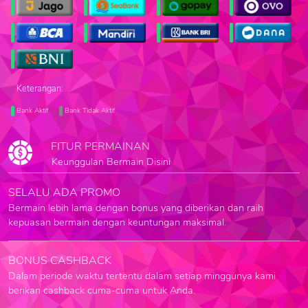
Keterangan:
Bank Aktif
Bank Tidak Aktif
FITUR PERMAINAN
Keunggulan Bermain Disini
SELALU ADA PROMO
Bermain lebih lama dengan bonus yang diberikan dan raih
kepuasan bermain dengan keuntungan maksimal.
BONUS CASHBACK
Dalam periode waktu tertentu dalam setiap minggunya kami
berikan cashback cuma-cuma untuk Anda.