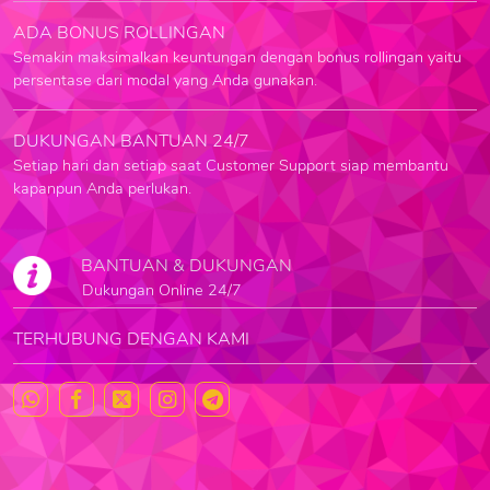
ADA BONUS ROLLINGAN
Semakin maksimalkan keuntungan dengan bonus rollingan yaitu
persentase dari modal yang Anda gunakan.
DUKUNGAN BANTUAN 24/7
Setiap hari dan setiap saat Customer Support siap membantu
kapanpun Anda perlukan.
BANTUAN & DUKUNGAN
Dukungan Online 24/7
TERHUBUNG DENGAN KAMI