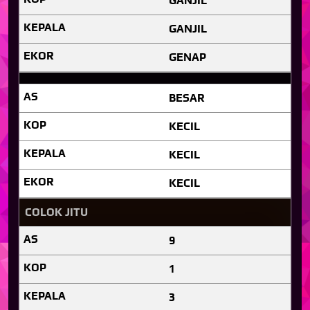
GANJIL
GANJIL
GENAP
BESAR
KECIL
KECIL
KECIL
COLOK JITU
9
1
3