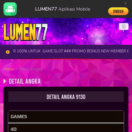
x
LUMEN77
Aplikasi Mobile
Unduh
ER 100% UNTUK GAME SLOT ### PROMO BONUS NEW MEMBER 60 % UN
Home
Detail Angka
Detail Angka
Detail Angka 9130
GAMES
4D