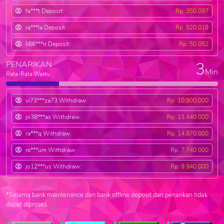
fa***t Deposit:
Rp. 350.097
ra***la Deposit:
Rp. 520.019
li66***ri Deposit:
Rp. 50.052
3
PENARIKAN
Min
Rata-Rata Waktu
vi73***za73 Withdraw:
Rp. 10.900.000
jo38***as Withdraw:
Rp. 13.440.000
ra***q Withdraw:
Rp. 14.870.000
re***um Withdraw:
Rp. 7.740.000
jo12***us Withdraw:
Rp. 9.940.000
*Selama bank maintenance dan bank offline deposit dan penarikan tidak
dapat diproses.