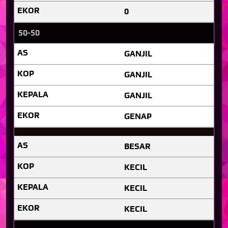
0
50-50
GANJIL
GANJIL
GANJIL
GENAP
BESAR
KECIL
KECIL
KECIL