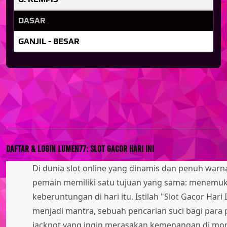
DASAR
GANJIL - BESAR
Daftar & Login Lumen77: Slot Gacor Hari Ini
Di dunia slot online yang dinamis dan penuh warna
pemain memiliki satu tujuan yang sama: menemu
keberuntungan di hari itu. Istilah "Slot Gacor Hari I
menjadi mantra, sebuah pencarian suci bagi par
jackpot yang ingin merasakan kemenangan di m