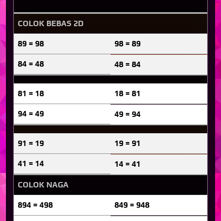
COLOK BEBAS 2D
89 = 98
98 = 89
84 = 48
48 = 84
81 = 18
18 = 81
94 = 49
49 = 94
91 = 19
19 = 91
41 = 14
14 = 41
COLOK NAGA
894 = 498
849 = 948