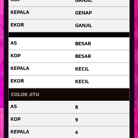
GANJIL
GENAP
GANJIL
BESAR
BESAR
KECIL
KECIL
COLOK JITU
8
9
4