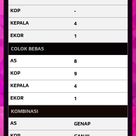
-
4
1
COLOK BEBAS
8
9
4
1
KOMBINASI
GENAP