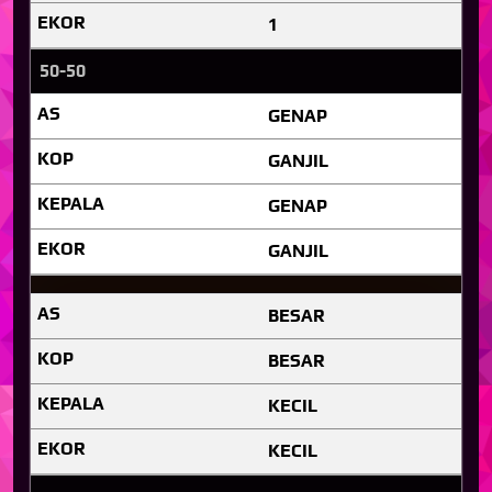
1
50-50
GENAP
GANJIL
GENAP
GANJIL
BESAR
BESAR
KECIL
KECIL