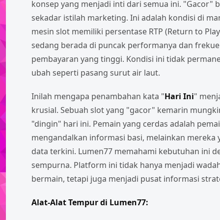
konsep yang menjadi inti dari semua ini. "Gacor" 
sekadar istilah marketing. Ini adalah kondisi di m
mesin slot memiliki persentase RTP (Return to Pla
sedang berada di puncak performanya dan frekue
pembayaran yang tinggi. Kondisi ini tidak permane
ubah seperti pasang surut air laut.
Inilah mengapa penambahan kata "
Hari Ini
" menj
krusial. Sebuah slot yang "gacor" kemarin mungk
"dingin" hari ini. Pemain yang cerdas adalah pema
mengandalkan informasi basi, melainkan merek
data terkini. Lumen77 memahami kebutuhan ini 
sempurna. Platform ini tidak hanya menjadi wada
bermain, tetapi juga menjadi pusat informasi strat
Alat-Alat Tempur di Lumen77: