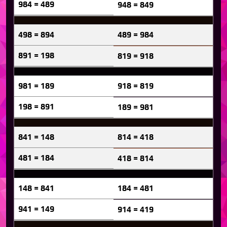
984 = 489
948 = 849
498 = 894
489 = 984
891 = 198
819 = 918
981 = 189
918 = 819
198 = 891
189 = 981
841 = 148
814 = 418
481 = 184
418 = 814
148 = 841
184 = 481
941 = 149
914 = 419