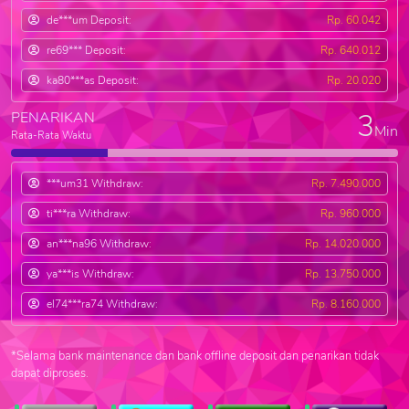
de***um Deposit:
Rp. 60.042
re69*** Deposit:
Rp. 640.012
ka80***as Deposit:
Rp. 20.020
3
PENARIKAN
Min
Rata-Rata Waktu
***um31 Withdraw:
Rp. 7.490.000
ti***ra Withdraw:
Rp. 960.000
an***na96 Withdraw:
Rp. 14.020.000
ya***is Withdraw:
Rp. 13.750.000
el74***ra74 Withdraw:
Rp. 8.160.000
*Selama bank maintenance dan bank offline deposit dan penarikan tidak
dapat diproses.