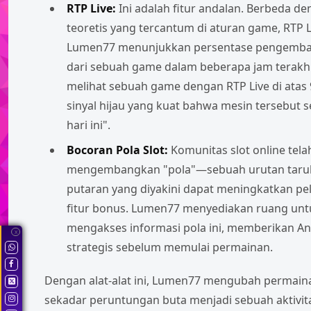
RTP Live:
Ini adalah fitur andalan. Berbeda d
teoretis yang tercantum di aturan game, RTP L
Lumen77 menunjukkan persentase pengembal
dari sebuah game dalam beberapa jam terakhir
melihat sebuah game dengan RTP Live di atas 
sinyal hijau yang kuat bahwa mesin tersebut 
hari ini".
Bocoran Pola Slot:
Komunitas slot online tela
mengembangkan "pola"—sebuah urutan taru
putaran yang diyakini dapat meningkatkan p
fitur bonus. Lumen77 menyediakan ruang unt
mengakses informasi pola ini, memberikan A
x
strategis sebelum memulai permainan.
Dengan alat-alat ini, Lumen77 mengubah permaina
sekadar peruntungan buta menjadi sebuah aktivit