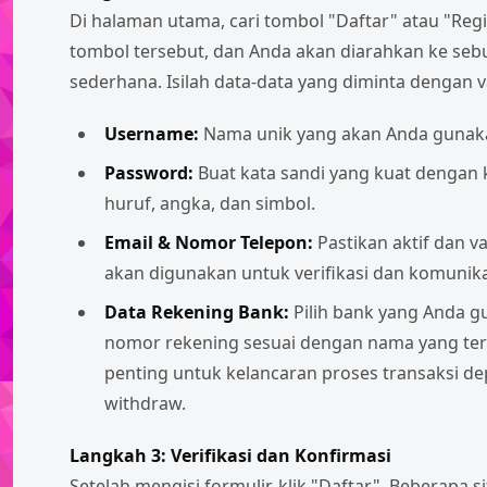
Di halaman utama, cari tombol "Daftar" atau "Regis
tombol tersebut, dan Anda akan diarahkan ke seb
sederhana. Isilah data-data yang diminta dengan va
Username:
Nama unik yang akan Anda gunaka
Password:
Buat kata sandi yang kuat dengan
huruf, angka, dan simbol.
Email & Nomor Telepon:
Pastikan aktif dan va
akan digunakan untuk verifikasi dan komunika
Data Rekening Bank:
Pilih bank yang Anda g
nomor rekening sesuai dengan nama yang terda
penting untuk kelancaran proses transaksi de
withdraw.
Langkah 3: Verifikasi dan Konfirmasi
Setelah mengisi formulir, klik "Daftar". Beberapa 