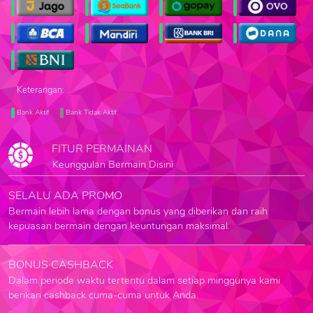
Keterangan:
Bank Aktif
Bank Tidak Aktif
FITUR PERMAINAN
Keunggulan Bermain Disini
SELALU ADA PROMO
Bermain lebih lama dengan bonus yang diberikan dan raih
kepuasan bermain dengan keuntungan maksimal.
BONUS CASHBACK
Dalam periode waktu tertentu dalam setiap minggunya kami
berikan cashback cuma-cuma untuk Anda.