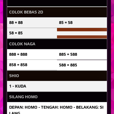
COLOK BEBAS 2D
88 = 88
85 = 58
58 = 85
COLOK NAGA
888 = 888
885 = 588
858 = 858
588 = 885
SHIO
1 - KUDA
SILANG HOMO
DEPAN: HOMO - TENGAH: HOMO - BELAKANG: SI
LANG