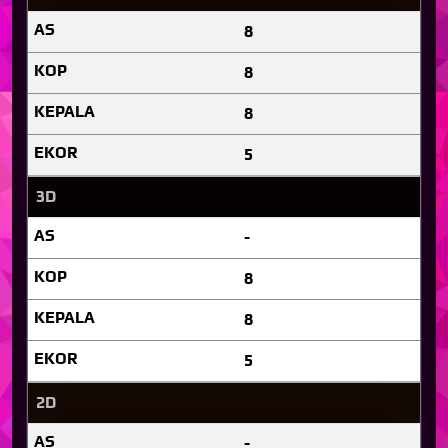
8
8
8
5
3D
-
8
8
5
2D
-