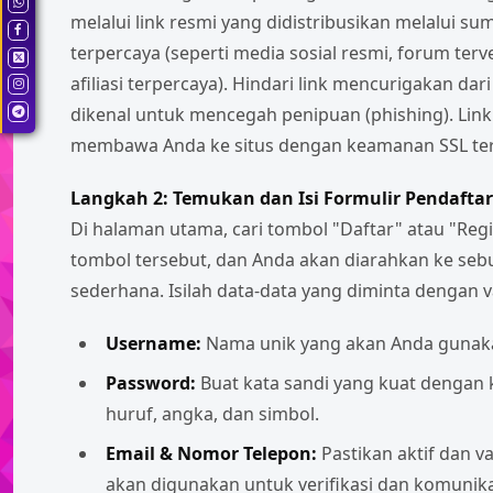
melalui link resmi yang didistribusikan melalui su
terpercaya (seperti media sosial resmi, forum terve
afiliasi terpercaya). Hindari link mencurigakan dar
dikenal untuk mencegah penipuan (phishing). Link
membawa Anda ke situs dengan keamanan SSL ter
Langkah 2: Temukan dan Isi Formulir Pendafta
Di halaman utama, cari tombol "Daftar" atau "Regis
tombol tersebut, dan Anda akan diarahkan ke seb
sederhana. Isilah data-data yang diminta dengan va
Username:
Nama unik yang akan Anda gunaka
Password:
Buat kata sandi yang kuat dengan
huruf, angka, dan simbol.
Email & Nomor Telepon:
Pastikan aktif dan va
akan digunakan untuk verifikasi dan komunika