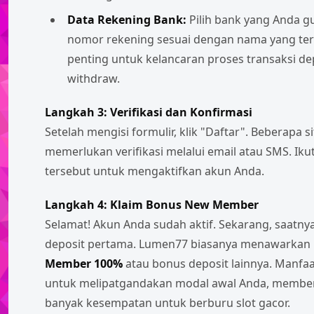
Data Rekening Bank:
Pilih bank yang Anda g
nomor rekening sesuai dengan nama yang terda
penting untuk kelancaran proses transaksi de
withdraw.
Langkah 3: Verifikasi dan Konfirmasi
Setelah mengisi formulir, klik "Daftar". Beberapa 
memerlukan verifikasi melalui email atau SMS. Ikut
tersebut untuk mengaktifkan akun Anda.
Langkah 4: Klaim Bonus New Member
Selamat! Akun Anda sudah aktif. Sekarang, saatn
deposit pertama. Lumen77 biasanya menawarkan
Member 100%
atau bonus deposit lainnya. Manfaa
untuk melipatgandakan modal awal Anda, member
banyak kesempatan untuk berburu slot gacor.