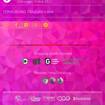
Dukungan Online 24/7
TERHUBUNG DENGAN KAMI
Tanggung Jawab Bermain
Browser Yang Didukung