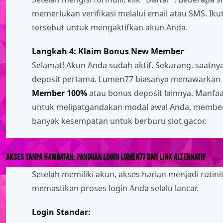
memerlukan verifikasi melalui email atau SMS. Ikut
tersebut untuk mengaktifkan akun Anda.
Langkah 4: Klaim Bonus New Member
Selamat! Akun Anda sudah aktif. Sekarang, saatn
deposit pertama. Lumen77 biasanya menawarkan
Member 100%
atau bonus deposit lainnya. Manfaa
untuk melipatgandakan modal awal Anda, member
banyak kesempatan untuk berburu slot gacor.
Akses Tanpa Hambatan: Panduan Login Lumen77 dan Link Alternatif
Setelah memiliki akun, akses harian menjadi rutin
memastikan proses login Anda selalu lancar.
Login Standar: