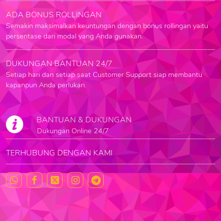
ADA BONUS ROLLINGAN
Semakin maksimalkan keuntungan dengan bonus rollingan yaitu
persentase dari modal yang Anda gunakan.
DUKUNGAN BANTUAN 24/7
Setiap hari dan setiap saat Customer Support siap membantu
kapanpun Anda perlukan.
BANTUAN & DUKUNGAN
Dukungan Online 24/7
TERHUBUNG DENGAN KAMI