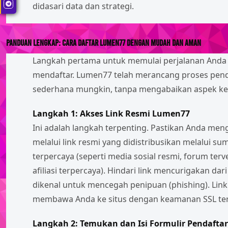
didasari data dan strategi.
Panduan Lengkap: Cara Daftar Lumen77 dengan Mudah dan Aman
Langkah pertama untuk memulai perjalanan Anda
mendaftar. Lumen77 telah merancang proses pend
sederhana mungkin, tanpa mengabaikan aspek k
Langkah 1: Akses Link Resmi Lumen77
Ini adalah langkah terpenting. Pastikan Anda men
melalui link resmi yang didistribusikan melalui su
terpercaya (seperti media sosial resmi, forum terve
afiliasi terpercaya). Hindari link mencurigakan dar
dikenal untuk mencegah penipuan (phishing). Link
membawa Anda ke situs dengan keamanan SSL ter
Langkah 2: Temukan dan Isi Formulir Pendafta