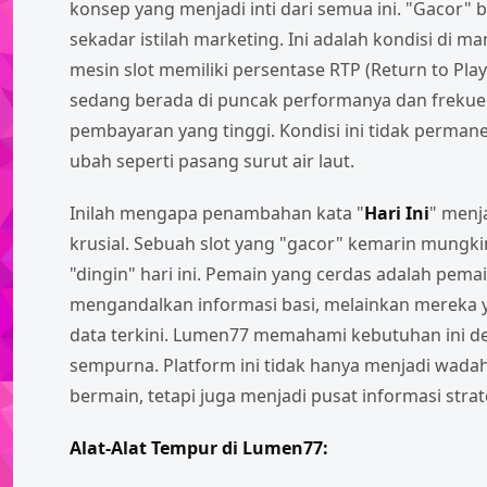
konsep yang menjadi inti dari semua ini. "Gacor" 
sekadar istilah marketing. Ini adalah kondisi di m
mesin slot memiliki persentase RTP (Return to Pla
sedang berada di puncak performanya dan frekue
pembayaran yang tinggi. Kondisi ini tidak permane
ubah seperti pasang surut air laut.
Inilah mengapa penambahan kata "
Hari Ini
" menj
krusial. Sebuah slot yang "gacor" kemarin mungk
"dingin" hari ini. Pemain yang cerdas adalah pema
mengandalkan informasi basi, melainkan merek
data terkini. Lumen77 memahami kebutuhan ini 
sempurna. Platform ini tidak hanya menjadi wada
bermain, tetapi juga menjadi pusat informasi strat
Alat-Alat Tempur di Lumen77: