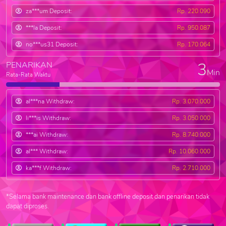
za***um Deposit:
Rp. 220.090
***la Deposit:
Rp. 950.087
no***us31 Deposit:
Rp. 170.064
3
PENARIKAN
Min
Rata-Rata Waktu
al***na Withdraw:
Rp. 3.070.000
li***is Withdraw:
Rp. 3.050.000
***ai Withdraw:
Rp. 8.740.000
al*** Withdraw:
Rp. 10.060.000
ka***f Withdraw:
Rp. 2.710.000
*Selama bank maintenance dan bank offline deposit dan penarikan tidak
dapat diproses.