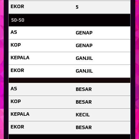
5
50-50
GENAP
GENAP
GANJIL
GANJIL
BESAR
BESAR
KECIL
BESAR