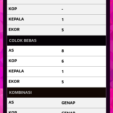
-
1
5
COLOK BEBAS
8
6
1
5
KOMBINASI
GENAP