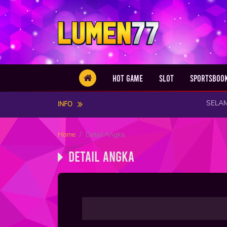
HOT GAME
SLOT
SPORTSBOO
SELAMAT D
INFO
Home
Detail Angka
Detail Angka