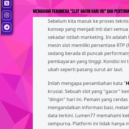
Memahami Fenomena "Slot Gacor Hari Ini" dan Pentingn
Sebelum kita masuk ke proses teknis, 
konsep yang menjadi inti dari semua 
sekadar istilah marketing. Ini adala
mesin slot memiliki persentase RTP (
sedang berada di puncak performany
pembayaran yang tinggi. Kondisi ini 
ubah seperti pasang surut air laut.
Inilah mengapa penambahan kata "
H
krusial. Sebuah slot yang "gacor" k
"dingin" hari ini. Pemain yang cerda
mengandalkan informasi basi, mel
data terkini. Lumen77 memahami ke
sempurna. Platform ini tidak hanya