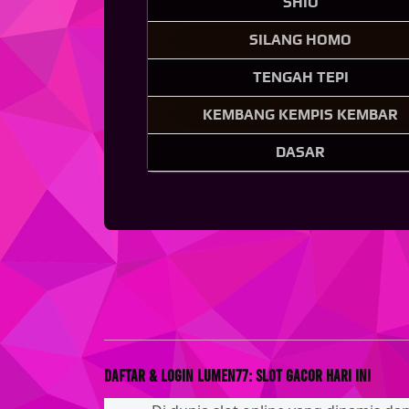
SHIO
SILANG HOMO
TENGAH TEPI
KEMBANG KEMPIS KEMBAR
DASAR
Daftar & Login Lumen77: Slot Gacor Hari Ini