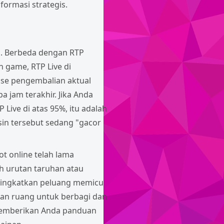
formasi strategis.
an. Berbeda dengan RTP
n game, RTP Live di
se pengembalian aktual
 jam terakhir. Jika Anda
Live di atas 95%, itu adalah
sin tersebut sedang "gacor
t online telah lama
urutan taruhan atau
ningkatkan peluang memicu
an ruang untuk berbagi dan
 memberikan Anda panduan