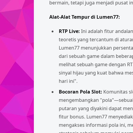
bermain, tetapi juga menjadi pusat in
Alat-Alat Tempur di Lumen77:
RTP Live:
Ini adalah fitur andal
teoretis yang tercantum di atura
Lumen77 menunjukkan persenta
dari sebuah game dalam beberapa
melihat sebuah game dengan RTP 
sinyal hijau yang kuat bahwa me
hari ini".
Bocoran Pola Slot:
Komunitas slo
mengembangkan "pola"—sebuah 
putaran yang diyakini dapat me
fitur bonus. Lumen77 menyediak
mengakses informasi pola ini,