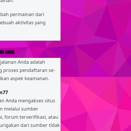
ainan.
ubah permainan dari
ebuah aktivitas yang
dan Aman
jalanan Anda adalah
 proses pendaftaran se-
ikan aspek keamanan.
en77
ikan Anda mengakses situs
kan melalui sumber
, forum terverifikasi, atau
ncurigakan dari sumber tidak