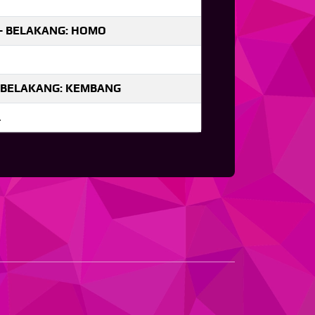
 - BELAKANG: HOMO
- BELAKANG: KEMBANG
L