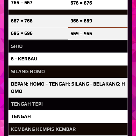
766 = 667
676 = 676
667 = 766
966 = 669
696 = 696
669 = 966
SHIO
6 - KERBAU
SILANG HOMO
DEPAN: HOMO - TENGAH: SILANG - BELAKANG: H
OMO
TENGAH TEPI
TENGAH
KEMBANG KEMPIS KEMBAR