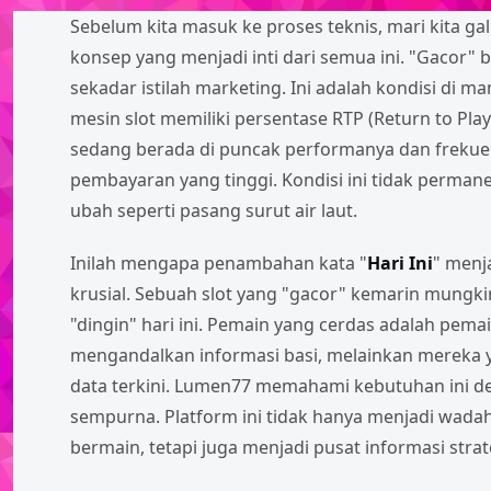
Sebelum kita masuk ke proses teknis, mari kita gal
konsep yang menjadi inti dari semua ini. "Gacor" 
sekadar istilah marketing. Ini adalah kondisi di m
mesin slot memiliki persentase RTP (Return to Pla
sedang berada di puncak performanya dan frekue
pembayaran yang tinggi. Kondisi ini tidak permane
ubah seperti pasang surut air laut.
Inilah mengapa penambahan kata "
Hari Ini
" menj
krusial. Sebuah slot yang "gacor" kemarin mungk
"dingin" hari ini. Pemain yang cerdas adalah pema
mengandalkan informasi basi, melainkan merek
data terkini. Lumen77 memahami kebutuhan ini 
sempurna. Platform ini tidak hanya menjadi wada
bermain, tetapi juga menjadi pusat informasi strat