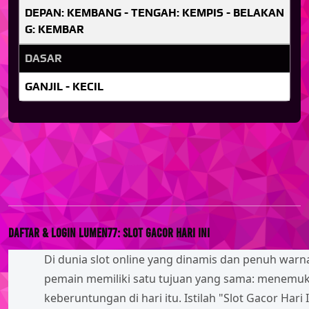
DEPAN: KEMBANG - TENGAH: KEMPIS - BELAKAN
G: KEMBAR
DASAR
GANJIL - KECIL
Daftar & Login Lumen77: Slot Gacor Hari Ini
Di dunia slot online yang dinamis dan penuh warna
pemain memiliki satu tujuan yang sama: menemu
keberuntungan di hari itu. Istilah "Slot Gacor Hari I