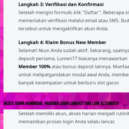
Langkah 3: Verifikasi dan Konfirmasi
Setelah mengisi formulir, klik "Daftar". Beberapa 
memerlukan verifikasi melalui email atau SMS. Ikut
tersebut untuk mengaktifkan akun Anda.
Langkah 4: Klaim Bonus New Member
Selamat! Akun Anda sudah aktif. Sekarang, saatn
deposit pertama. Lumen77 biasanya menawarkan
Member 100%
atau bonus deposit lainnya. Manfaa
untuk melipatgandakan modal awal Anda, member
banyak kesempatan untuk berburu slot gacor.
Akses Tanpa Hambatan: Panduan Login Lumen77 dan Link Alternatif
Setelah memiliki akun, akses harian menjadi rutin
memastikan proses login Anda selalu lancar.