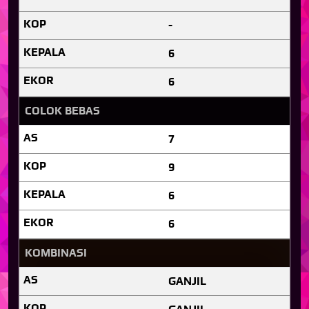
-
6
6
COLOK BEBAS
7
9
6
6
KOMBINASI
GANJIL