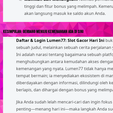
tinggi dan fitur bonus yang melimpah. Keme
akan langsung masuk ke saldo akun Anda.
Kesimpulan: Gerbang Menuju Kemenangan Ada di Sini
Daftar & Login Lumen77: Slot Gacor Hari Ini
buk
sebuah judul, melainkan sebuah cerita perjalanan
Ini adalah narasi tentang bagaimana sebuah pla
menghubungkan antara kemudahan akses denga
kemenangan yang nyata. Lumen77 tidak hanya m
tempat bermain; ia menyediakan ekosistem di ma
diberdayakan dengan informasi, dilindungi oleh 
berlapis, dan dihargai dengan bonus yang melimp
Jika Anda sudah lelah mencari-cari dan ingin foku
penting—menang hari ini—maka langkah Anda sud