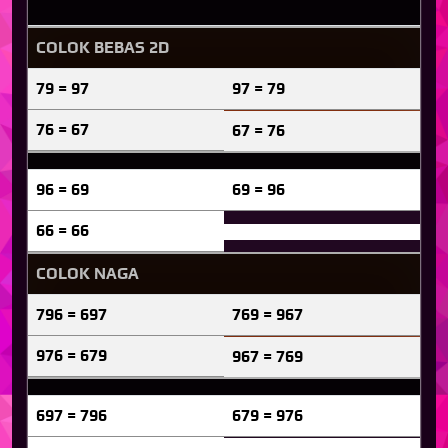
COLOK BEBAS 2D
79 = 97
97 = 79
76 = 67
67 = 76
96 = 69
69 = 96
66 = 66
COLOK NAGA
796 = 697
769 = 967
976 = 679
967 = 769
697 = 796
679 = 976