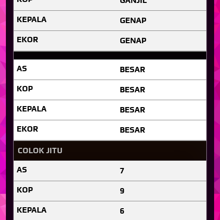
GANJIL
GENAP
GENAP
BESAR
BESAR
BESAR
BESAR
COLOK JITU
7
9
6