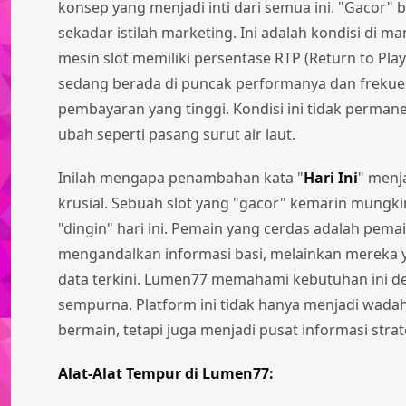
konsep yang menjadi inti dari semua ini. "Gacor" 
sekadar istilah marketing. Ini adalah kondisi di m
mesin slot memiliki persentase RTP (Return to Pla
sedang berada di puncak performanya dan frekue
pembayaran yang tinggi. Kondisi ini tidak permane
ubah seperti pasang surut air laut.
Inilah mengapa penambahan kata "
Hari Ini
" menj
krusial. Sebuah slot yang "gacor" kemarin mungk
"dingin" hari ini. Pemain yang cerdas adalah pema
mengandalkan informasi basi, melainkan merek
data terkini. Lumen77 memahami kebutuhan ini 
sempurna. Platform ini tidak hanya menjadi wada
bermain, tetapi juga menjadi pusat informasi strat
Alat-Alat Tempur di Lumen77: