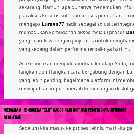
sekarang. Namun, apa gunanya menemukan infor
jika akses ke situs sulit dan proses pendaftaran ru
mengapa
Lumen77
hadir sebagai solusi terintegra
memadukan kemudahan akses melalui proses
Daf
yang seamless dengan janji tulus untuk menghadir
yang sedang dalam performa terbaiknya hari ini.
Artikel ini akan menjadi panduan lengkap Anda,
langkah demi langkah cara bergabung dengan Lu
yang lebih penting, bagaimana platform ini mem
mewujudkan impian meraih kemenangan di slot ga
Memahami Fenomena "Slot Gacor Hari Ini" dan Pentingnya Informasi
Real-Time
Sebelum kita masuk ke proses teknis, mari kita gal