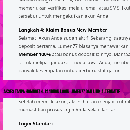
memerlukan verifikasi melalui email atau SMS. Ikut
tersebut untuk mengaktifkan akun Anda.
Langkah 4: Klaim Bonus New Member
Selamat! Akun Anda sudah aktif. Sekarang, saatn
deposit pertama. Lumen77 biasanya menawarkan
Member 100%
atau bonus deposit lainnya. Manfaa
untuk melipatgandakan modal awal Anda, member
banyak kesempatan untuk berburu slot gacor.
Akses Tanpa Hambatan: Panduan Login Lumen77 dan Link Alternatif
Setelah memiliki akun, akses harian menjadi rutin
memastikan proses login Anda selalu lancar.
Login Standar: