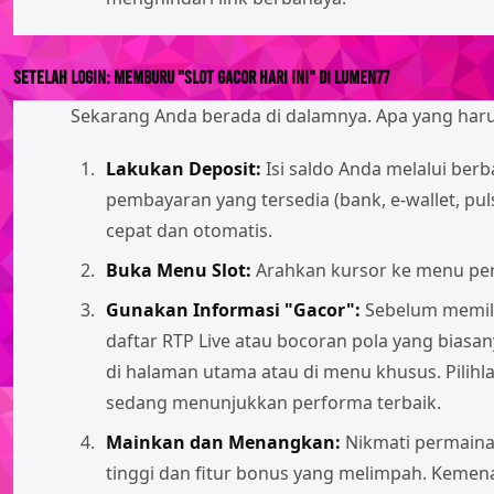
Setelah Login: Memburu "Slot Gacor Hari Ini" di Lumen77
Sekarang Anda berada di dalamnya. Apa yang haru
Lakukan Deposit:
Isi saldo Anda melalui ber
pembayaran yang tersedia (bank, e-wallet, pul
cepat dan otomatis.
Buka Menu Slot:
Arahkan kursor ke menu per
Gunakan Informasi "Gacor":
Sebelum memili
daftar RTP Live atau bocoran pola yang biasa
di halaman utama atau di menu khusus. Pilih
sedang menunjukkan performa terbaik.
Mainkan dan Menangkan:
Nikmati permain
tinggi dan fitur bonus yang melimpah. Keme