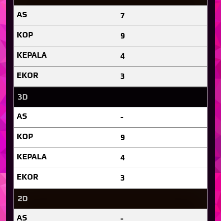
7
9
4
3
3D
-
9
4
3
2D
-