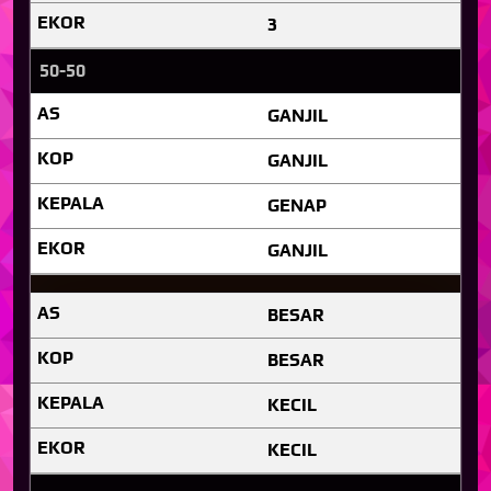
3
50-50
GANJIL
GANJIL
GENAP
GANJIL
BESAR
BESAR
KECIL
KECIL