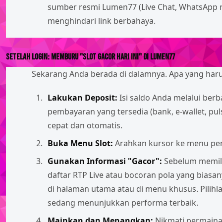
sumber resmi Lumen77 (Live Chat, WhatsApp 
menghindari link berbahaya.
Setelah Login: Memburu "Slot Gacor Hari Ini" di Lumen77
Sekarang Anda berada di dalamnya. Apa yang haru
Lakukan Deposit:
Isi saldo Anda melalui ber
pembayaran yang tersedia (bank, e-wallet, pul
cepat dan otomatis.
Buka Menu Slot:
Arahkan kursor ke menu per
Gunakan Informasi "Gacor":
Sebelum memili
daftar RTP Live atau bocoran pola yang biasa
di halaman utama atau di menu khusus. Pilih
sedang menunjukkan performa terbaik.
Mainkan dan Menangkan:
Nikmati permain