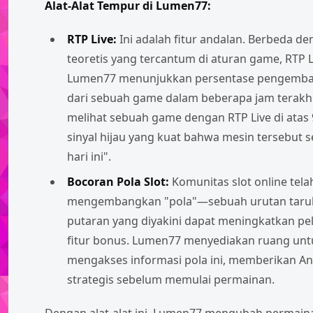
Alat-Alat Tempur di Lumen77:
RTP Live:
Ini adalah fitur andalan. Berbeda d
teoretis yang tercantum di aturan game, RTP L
Lumen77 menunjukkan persentase pengembal
dari sebuah game dalam beberapa jam terakhir
melihat sebuah game dengan RTP Live di atas 
sinyal hijau yang kuat bahwa mesin tersebut 
hari ini".
Bocoran Pola Slot:
Komunitas slot online tela
mengembangkan "pola"—sebuah urutan taru
putaran yang diyakini dapat meningkatkan p
fitur bonus. Lumen77 menyediakan ruang unt
mengakses informasi pola ini, memberikan A
strategis sebelum memulai permainan.
Dengan alat-alat ini, Lumen77 mengubah permaina