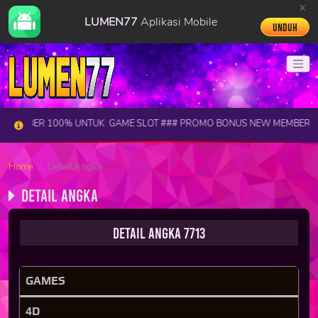
x
LUMEN77
Aplikasi Mobile
Unduh
MBER 100% UNTUK GAME SLOT ### PROMO BONUS NEW MEMBER 60 % 
Home
Detail Angka
Detail Angka
Detail Angka 7713
GAMES
4D