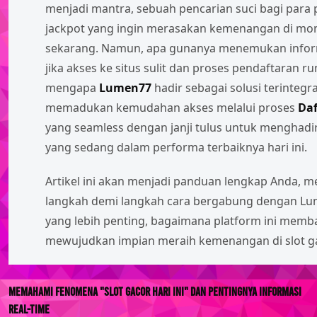
menjadi mantra, sebuah pencarian suci bagi par
jackpot yang ingin merasakan kemenangan di m
sekarang. Namun, apa gunanya menemukan infor
jika akses ke situs sulit dan proses pendaftaran ru
mengapa
Lumen77
hadir sebagai solusi terintegra
memadukan kemudahan akses melalui proses
Daf
yang seamless dengan janji tulus untuk menghadir
yang sedang dalam performa terbaiknya hari ini.
Artikel ini akan menjadi panduan lengkap Anda,
langkah demi langkah cara bergabung dengan Lu
yang lebih penting, bagaimana platform ini mem
mewujudkan impian meraih kemenangan di slot ga
Memahami Fenomena "Slot Gacor Hari Ini" dan Pentingnya Informasi
Real-Time