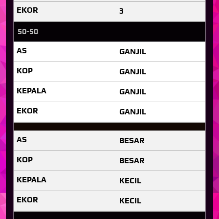
3
50-50
GANJIL
GANJIL
GANJIL
GANJIL
BESAR
BESAR
KECIL
KECIL