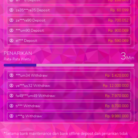
an***b Deposit:
Rp. 200.063
za35***ra35 Deposit:
Rp. 60.099
za***ra90 Deposit:
Rp. 700.052
***um90 Deposit:
Rp. 900.069
el*** Deposit:
Rp. 590.069
3
PENARIKAN
Min
Rata-Rata Waktu
***um34 Withdraw:
Rp. 1.420.000
ya***us32 Withdraw:
Rp. 12.000.000
fa49***um49 Withdraw:
Rp. 7.970.000
ti*** Withdraw:
Rp. 8.700.000
li***g Withdraw:
Rp. 9.980.000
*Selama bank maintenance dan bank offline deposit dan penarikan tidak