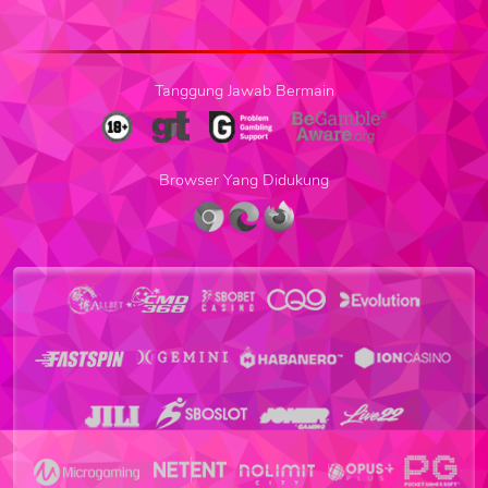
Tanggung Jawab Bermain
Browser Yang Didukung