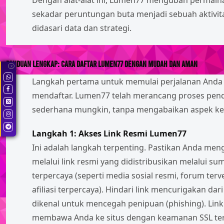
sekadar peruntungan buta menjadi sebuah aktivit
didasari data dan strategi.
Panduan Lengkap: Cara Daftar Lumen77 dengan Mudah dan Aman
x
Langkah pertama untuk memulai perjalanan Anda
mendaftar. Lumen77 telah merancang proses pend
sederhana mungkin, tanpa mengabaikan aspek k
Langkah 1: Akses Link Resmi Lumen77
Ini adalah langkah terpenting. Pastikan Anda men
melalui link resmi yang didistribusikan melalui su
terpercaya (seperti media sosial resmi, forum terve
afiliasi terpercaya). Hindari link mencurigakan dar
dikenal untuk mencegah penipuan (phishing). Link
membawa Anda ke situs dengan keamanan SSL ter