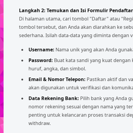
Langkah 2: Temukan dan Isi Formulir Pendafta
Di halaman utama, cari tombol "Daftar" atau "Regis
tombol tersebut, dan Anda akan diarahkan ke seb
sederhana. Isilah data-data yang diminta dengan va
Username:
Nama unik yang akan Anda gunaka
Password:
Buat kata sandi yang kuat dengan
huruf, angka, dan simbol.
Email & Nomor Telepon:
Pastikan aktif dan va
akan digunakan untuk verifikasi dan komunika
Data Rekening Bank:
Pilih bank yang Anda g
nomor rekening sesuai dengan nama yang terda
penting untuk kelancaran proses transaksi de
withdraw.