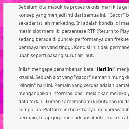
Sebelum kita masuk ke proses teknis, mari kita gal
konsep yang menjadi inti dari semua ini. "Gacor" 
sekadar istilah marketing. Ini adalah kondisi di m
mesin slot memiliki persentase RTP (Return to Pla
sedang berada di puncak performanya dan frekue
pembayaran yang tinggi. Kondisi ini tidak permane
ubah seperti pasang surut air laut.
Inilah mengapa penambahan kata "
Hari Ini
" menj
krusial. Sebuah slot yang "gacor" kemarin mungk
"dingin" hari ini. Pemain yang cerdas adalah pema
mengandalkan informasi basi, melainkan merek
data terkini. Lumen77 memahami kebutuhan ini 
sempurna. Platform ini tidak hanya menjadi wada
bermain, tetapi juga menjadi pusat informasi strat