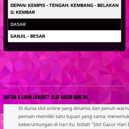
DEPAN: KEMPIS - TENGAH: KEMBANG - BELAKAN
G: KEMBAR
DASAR
GANJIL - BESAR
Daftar & Login Lumen77: Slot Gacor Hari Ini
Di dunia slot online yang dinamis dan penuh warna
pemain memiliki satu tujuan yang sama: menemu
keberuntungan di hari itu. Istilah "Slot Gacor Hari I