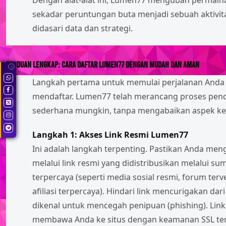
sekadar peruntungan buta menjadi sebuah aktivit
didasari data dan strategi.
Panduan Lengkap: Cara Daftar Lumen77 dengan Mudah dan Aman
x
Langkah pertama untuk memulai perjalanan Anda
mendaftar. Lumen77 telah merancang proses pend
sederhana mungkin, tanpa mengabaikan aspek k
Langkah 1: Akses Link Resmi Lumen77
Ini adalah langkah terpenting. Pastikan Anda men
melalui link resmi yang didistribusikan melalui su
terpercaya (seperti media sosial resmi, forum terve
afiliasi terpercaya). Hindari link mencurigakan dar
dikenal untuk mencegah penipuan (phishing). Link
membawa Anda ke situs dengan keamanan SSL ter