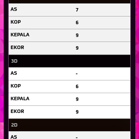
7
6
9
9
3D
-
6
9
9
2D
-