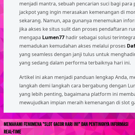
menjadi mantra, sebuah pencarian suci bagi par
jackpot yang ingin merasakan kemenangan di m
sekarang. Namun, apa gunanya menemukan infor
jika akses ke situs sulit dan proses pendaftaran ru
mengapa
Lumen77
hadir sebagai solusi terintegra
memadukan kemudahan akses melalui proses
Daf
yang seamless dengan janji tulus untuk menghadir
yang sedang dalam performa terbaiknya hari ini.
Artikel ini akan menjadi panduan lengkap Anda,
langkah demi langkah cara bergabung dengan Lu
yang lebih penting, bagaimana platform ini mem
mewujudkan impian meraih kemenangan di slot ga
Memahami Fenomena "Slot Gacor Hari Ini" dan Pentingnya Informasi
Real-Time