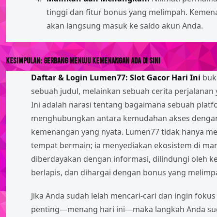
tinggi dan fitur bonus yang melimpah. Keme
akan langsung masuk ke saldo akun Anda.
Kesimpulan: Gerbang Menuju Kemenangan Ada di Sini
Daftar & Login Lumen77: Slot Gacor Hari Ini
buk
sebuah judul, melainkan sebuah cerita perjalanan
Ini adalah narasi tentang bagaimana sebuah pla
menghubungkan antara kemudahan akses denga
kemenangan yang nyata. Lumen77 tidak hanya m
tempat bermain; ia menyediakan ekosistem di ma
diberdayakan dengan informasi, dilindungi oleh 
berlapis, dan dihargai dengan bonus yang melimp
Jika Anda sudah lelah mencari-cari dan ingin foku
penting—menang hari ini—maka langkah Anda sud