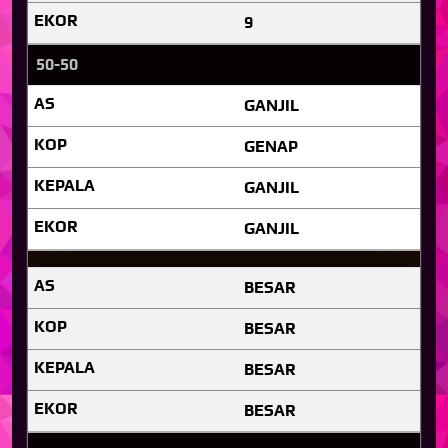
9
50-50
GANJIL
GENAP
GANJIL
GANJIL
BESAR
BESAR
BESAR
BESAR