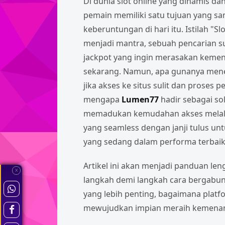
Di dunia slot online yang dinamis da
pemain memiliki satu tujuan yang 
keberuntungan di hari itu. Istilah "Slo
menjadi mantra, sebuah pencarian s
jackpot yang ingin merasakan kem
sekarang. Namun, apa gunanya men
jika akses ke situs sulit dan proses p
mengapa
Lumen77
hadir sebagai sol
memadukan kemudahan akses melal
yang seamless dengan janji tulus un
yang sedang dalam performa terbaikn
Artikel ini akan menjadi panduan l
x
langkah demi langkah cara bergabu
yang lebih penting, bagaimana plat
mewujudkan impian meraih kemenang