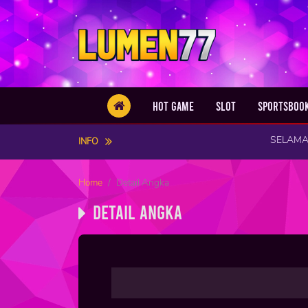
HOT GAME
SLOT
SPORTSBOO
SELAMAT DATA
INFO
Home
Detail Angka
Detail Angka