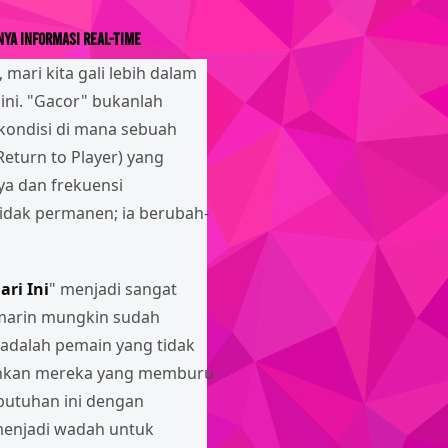
ya Informasi Real-Time
mari kita gali lebih dalam
ini. "Gacor" bukanlah
h kondisi di mana sebuah
Return to Player) yang
a dan frekuensi
tidak permanen; ia berubah-
ari Ini
" menjadi sangat
emarin mungkin sudah
s adalah pemain yang tidak
ainkan mereka yang memburu
butuhan ini dengan
 menjadi wadah untuk