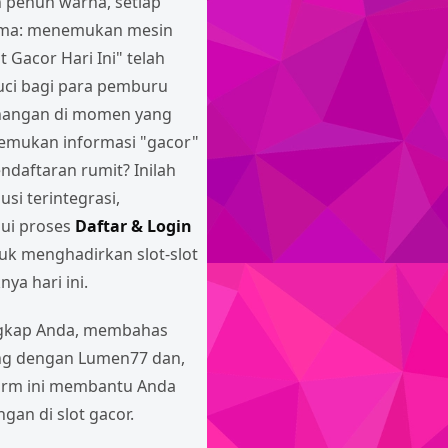
n penuh warna, setiap
sama: menemukan mesin
t Gacor Hari Ini" telah
uci bagi para pemburu
enangan di momen yang
emukan informasi "gacor"
endaftaran rumit? Inilah
usi terintegrasi,
ui proses
Daftar & Login
tuk menghadirkan slot-slot
ya hari ini.
engkap Anda, membahas
ng dengan Lumen77 dan,
form ini membantu Anda
an di slot gacor.