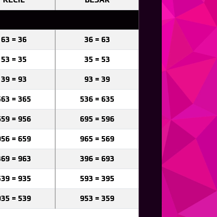
63 = 36
36 = 63
53 = 35
35 = 53
39 = 93
93 = 39
563 = 365
536 = 635
659 = 956
695 = 596
956 = 659
965 = 569
369 = 963
396 = 693
539 = 935
593 = 395
935 = 539
953 = 359