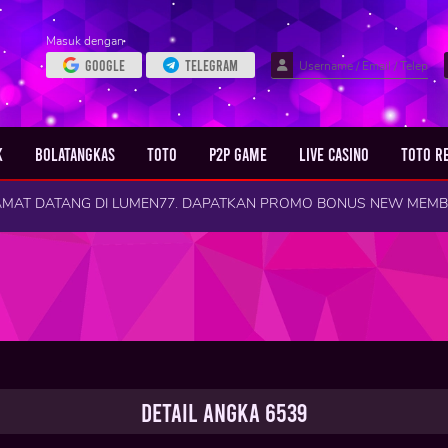
Masuk dengan
Google
Telegram
Username / Email / Telepon
K
BOLATANGKAS
TOTO
P2P GAME
LIVE CASINO
TOTO R
ATANG DI LUMEN77. DAPATKAN PROMO BONUS NEW MEMBER 1
Detail Angka 6539