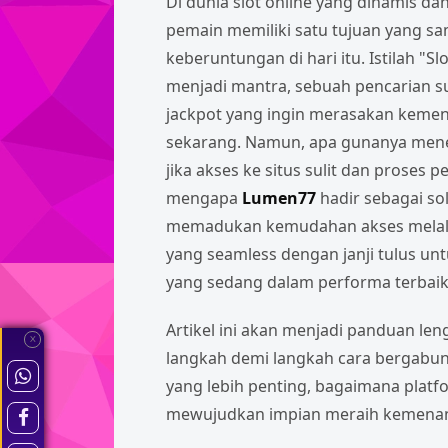
Di dunia slot online yang dinamis da
pemain memiliki satu tujuan yang 
keberuntungan di hari itu. Istilah "Slo
menjadi mantra, sebuah pencarian s
jackpot yang ingin merasakan kem
sekarang. Namun, apa gunanya men
jika akses ke situs sulit dan proses p
mengapa
Lumen77
hadir sebagai sol
memadukan kemudahan akses melal
yang seamless dengan janji tulus un
yang sedang dalam performa terbaikn
Artikel ini akan menjadi panduan l
x
langkah demi langkah cara bergabu
yang lebih penting, bagaimana plat
mewujudkan impian meraih kemenang