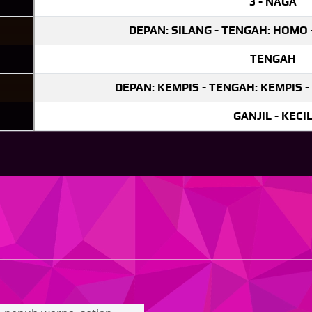
3 - NAGA
DEPAN: SILANG - TENGAH: HOMO
TENGAH
DEPAN: KEMPIS - TENGAH: KEMPIS 
GANJIL - KECI