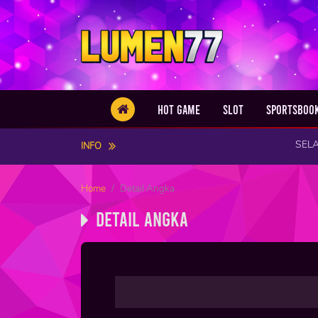
HOT GAME
SLOT
SPORTSBOO
SELAMAT D
INFO
Home
Detail Angka
Detail Angka