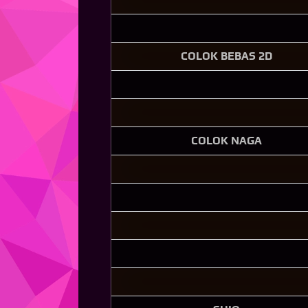
COLOK BEBAS 2D
COLOK NAGA