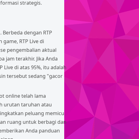
formasi strategis.
an. Berbeda dengan RTP
n game, RTP Live di
se pengembalian aktual
 jam terakhir. Jika Anda
Live di atas 95%, itu adalah
sin tersebut sedang "gacor
t online telah lama
urutan taruhan atau
ningkatkan peluang memicu
an ruang untuk berbagi dan
 memberikan Anda panduan