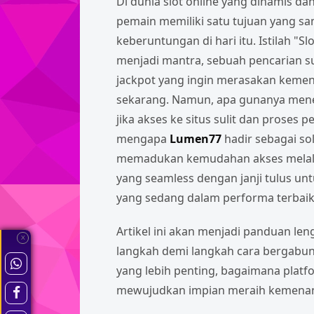
Di dunia slot online yang dinamis da
pemain memiliki satu tujuan yang 
keberuntungan di hari itu. Istilah "Slo
menjadi mantra, sebuah pencarian s
jackpot yang ingin merasakan kem
sekarang. Namun, apa gunanya men
jika akses ke situs sulit dan proses p
mengapa
Lumen77
hadir sebagai sol
memadukan kemudahan akses melal
yang seamless dengan janji tulus un
yang sedang dalam performa terbaikn
Artikel ini akan menjadi panduan l
x
langkah demi langkah cara bergabu
yang lebih penting, bagaimana plat
mewujudkan impian meraih kemenang