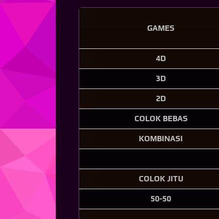
GAMES
4D
3D
2D
COLOK BEBAS
KOMBINASI
COLOK JITU
50-50