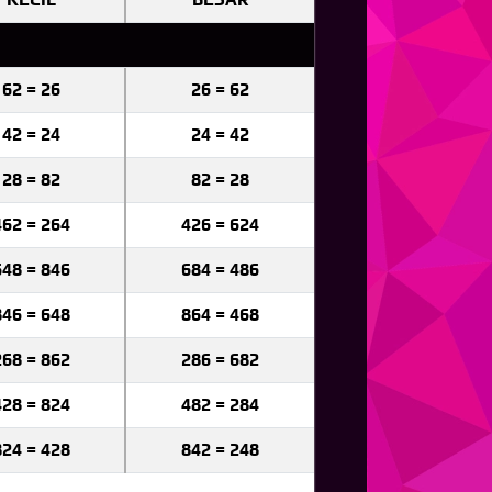
62 = 26
26 = 62
42 = 24
24 = 42
28 = 82
82 = 28
462 = 264
426 = 624
648 = 846
684 = 486
846 = 648
864 = 468
268 = 862
286 = 682
428 = 824
482 = 284
824 = 428
842 = 248