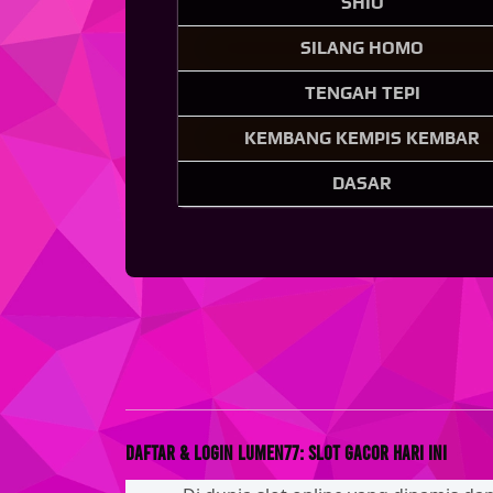
SHIO
SILANG HOMO
TENGAH TEPI
KEMBANG KEMPIS KEMBAR
DASAR
Daftar & Login Lumen77: Slot Gacor Hari Ini