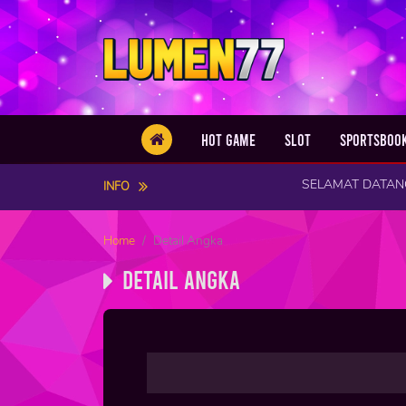
HOT GAME
SLOT
SPORTSBOO
SELAMAT DATANG DI 
INFO
Home
Detail Angka
Detail Angka