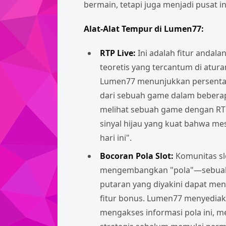
bermain, tetapi juga menjadi pusat in
Alat-Alat Tempur di Lumen77:
RTP Live:
Ini adalah fitur andal
teoretis yang tercantum di atura
Lumen77 menunjukkan persenta
dari sebuah game dalam beberapa
melihat sebuah game dengan RTP 
sinyal hijau yang kuat bahwa me
hari ini".
Bocoran Pola Slot:
Komunitas slo
mengembangkan "pola"—sebuah 
putaran yang diyakini dapat me
fitur bonus. Lumen77 menyediak
mengakses informasi pola ini,