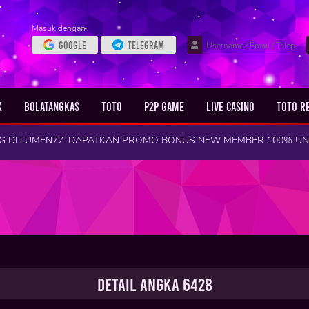
Masuk dengan
Google
Telegram
Username / Email / Telepon
K
BOLATANGKAS
TOTO
P2P GAME
LIVE CASINO
TOTO R
LUMEN77. DAPATKAN PROMO BONUS NEW MEMBER 100% UNTUK 
Detail Angka 6428