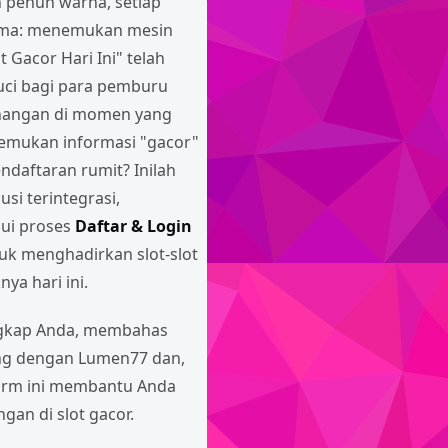
n penuh warna, setiap
sama: menemukan mesin
t Gacor Hari Ini" telah
uci bagi para pemburu
enangan di momen yang
emukan informasi "gacor"
endaftaran rumit? Inilah
usi terintegrasi,
ui proses
Daftar & Login
tuk menghadirkan slot-slot
ya hari ini.
engkap Anda, membahas
ng dengan Lumen77 dan,
form ini membantu Anda
an di slot gacor.