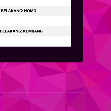
- BELAKANG: HOMO
- BELAKANG: KEMBANG
L