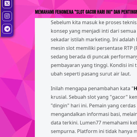
Memahami Fenomena "Slot Gacor Hari Ini" dan Pentingn
Sebelum kita masuk ke proses teknis, 
konsep yang menjadi inti dari semua 
sekadar istilah marketing. Ini adala
mesin slot memiliki persentase RTP (
sedang berada di puncak performany
pembayaran yang tinggi. Kondisi ini 
ubah seperti pasang surut air laut.
Inilah mengapa penambahan kata "
H
krusial. Sebuah slot yang "gacor" k
"dingin" hari ini. Pemain yang cerda
mengandalkan informasi basi, mel
data terkini. Lumen77 memahami ke
sempurna. Platform ini tidak hanya