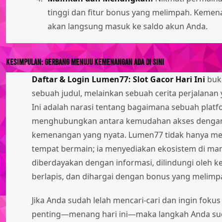
tinggi dan fitur bonus yang melimpah. Keme
akan langsung masuk ke saldo akun Anda.
Kesimpulan: Gerbang Menuju Kemenangan Ada di Sini
Daftar & Login Lumen77: Slot Gacor Hari Ini
buk
sebuah judul, melainkan sebuah cerita perjalanan
Ini adalah narasi tentang bagaimana sebuah pla
menghubungkan antara kemudahan akses denga
kemenangan yang nyata. Lumen77 tidak hanya m
tempat bermain; ia menyediakan ekosistem di ma
diberdayakan dengan informasi, dilindungi oleh 
berlapis, dan dihargai dengan bonus yang melimp
Jika Anda sudah lelah mencari-cari dan ingin foku
penting—menang hari ini—maka langkah Anda sud