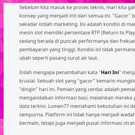
Sebelum kita masuk ke proses teknis, mari kita gal
konsep yang menjadi inti dari semua ini. "Gacor" 
sekadar istilah marketing. Ini adalah kondisi di m
mesin slot memiliki persentase RTP (Return to Pla
sedang berada di puncak performanya dan frekue
pembayaran yang tinggi. Kondisi ini tidak permane
ubah seperti pasang surut air laut.
Inilah mengapa penambahan kata "
Hari Ini
" menj
krusial. Sebuah slot yang "gacor" kemarin mungk
"dingin" hari ini. Pemain yang cerdas adalah pema
mengandalkan informasi basi, melainkan merek
data terkini. Lumen77 memahami kebutuhan ini 
sempurna. Platform ini tidak hanya menjadi wada
bermain, tetapi juga menjadi pusat informasi strat