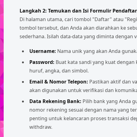
Langkah 2: Temukan dan Isi Formulir Pendafta
Di halaman utama, cari tombol "Daftar" atau "Regis
tombol tersebut, dan Anda akan diarahkan ke seb
sederhana. Isilah data-data yang diminta dengan va
Username:
Nama unik yang akan Anda gunaka
Password:
Buat kata sandi yang kuat dengan
huruf, angka, dan simbol.
Email & Nomor Telepon:
Pastikan aktif dan va
akan digunakan untuk verifikasi dan komunika
Data Rekening Bank:
Pilih bank yang Anda g
nomor rekening sesuai dengan nama yang terda
penting untuk kelancaran proses transaksi de
withdraw.