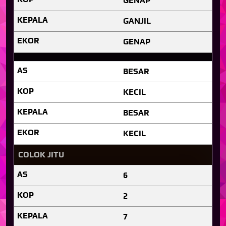
GENAP
GANJIL
GENAP
BESAR
KECIL
BESAR
KECIL
COLOK JITU
6
2
7