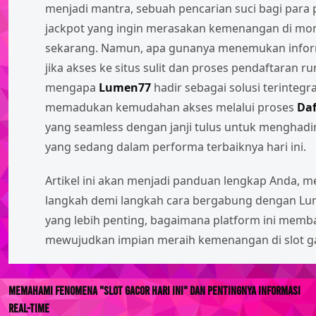
menjadi mantra, sebuah pencarian suci bagi par
jackpot yang ingin merasakan kemenangan di m
sekarang. Namun, apa gunanya menemukan infor
jika akses ke situs sulit dan proses pendaftaran ru
mengapa
Lumen77
hadir sebagai solusi terintegra
memadukan kemudahan akses melalui proses
Daf
yang seamless dengan janji tulus untuk menghadir
yang sedang dalam performa terbaiknya hari ini.
Artikel ini akan menjadi panduan lengkap Anda,
langkah demi langkah cara bergabung dengan Lu
yang lebih penting, bagaimana platform ini mem
mewujudkan impian meraih kemenangan di slot ga
Memahami Fenomena "Slot Gacor Hari Ini" dan Pentingnya Informasi
Real-Time