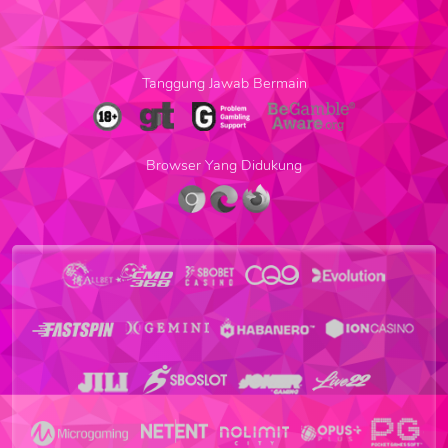
Tanggung Jawab Bermain
Browser Yang Didukung