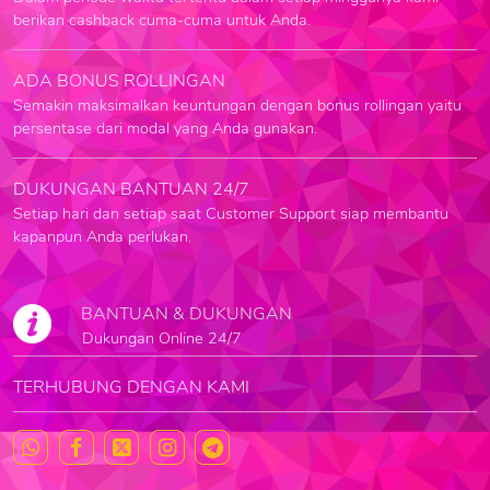
berikan cashback cuma-cuma untuk Anda.
ADA BONUS ROLLINGAN
Semakin maksimalkan keuntungan dengan bonus rollingan yaitu
persentase dari modal yang Anda gunakan.
DUKUNGAN BANTUAN 24/7
Setiap hari dan setiap saat Customer Support siap membantu
kapanpun Anda perlukan.
BANTUAN & DUKUNGAN
Dukungan Online 24/7
TERHUBUNG DENGAN KAMI