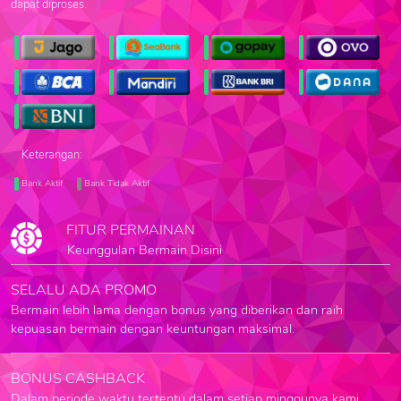
dapat diproses.
Keterangan:
Bank Aktif
Bank Tidak Aktif
FITUR PERMAINAN
Keunggulan Bermain Disini
SELALU ADA PROMO
Bermain lebih lama dengan bonus yang diberikan dan raih
kepuasan bermain dengan keuntungan maksimal.
BONUS CASHBACK
Dalam periode waktu tertentu dalam setiap minggunya kami