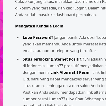
Cukup kunjungi situs, masukkan Username dan P
di kolom yang tersedia, dan klik "Login". Dalam hi
Anda sudah masuk ke dashboard permainan.
Mengatasi Kendala Login:
Lupa Password?
Jangan panik. Ada opsi "Lup
yang akan memandu Anda untuk mereset kata 
email atau nomor telepon yang terdaftar.
Situs Terblokir (Internet Positif)?
Ini adalah
di Indonesia. Lumen77 proaktif menyediakan so
dengan merilis
Link Alternatif Resmi
. Link-li
URL baru yang dapat mengakses server yang
situs utama, sehingga data dan saldo Anda te
Pastikan Anda selalu mendapatkan link alternat
sumber resmi Lumen77 (Live Chat, WhatsApp 
menghindari link berbahaya.