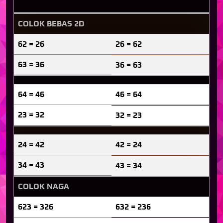
COLOK BEBAS 2D
62 = 26
26 = 62
63 = 36
36 = 63
64 = 46
46 = 64
23 = 32
32 = 23
24 = 42
42 = 24
34 = 43
43 = 34
COLOK NAGA
623 = 326
632 = 236