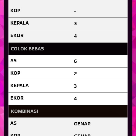
-
3
4
COLOK BEBAS
6
2
3
4
KOMBINASI
GENAP