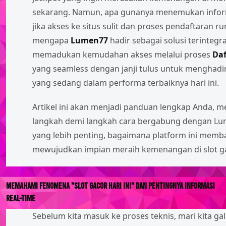
sekarang. Namun, apa gunanya menemukan infor
jika akses ke situs sulit dan proses pendaftaran ru
mengapa
Lumen77
hadir sebagai solusi terintegra
memadukan kemudahan akses melalui proses
Daf
yang seamless dengan janji tulus untuk menghadir
yang sedang dalam performa terbaiknya hari ini.
Artikel ini akan menjadi panduan lengkap Anda,
langkah demi langkah cara bergabung dengan Lu
yang lebih penting, bagaimana platform ini mem
mewujudkan impian meraih kemenangan di slot ga
Memahami Fenomena "Slot Gacor Hari Ini" dan Pentingnya Informasi
Real-Time
Sebelum kita masuk ke proses teknis, mari kita gal