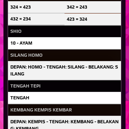
324 = 423
342 = 243
432 = 234
423 = 324
SHIO
10 - AYAM
SILANG HOMO
DEPAN: HOMO - TENGAH: SILANG - BELAKANG: S
ILANG
TENGAH TEPI
TENGAH
KEMBANG KEMPIS KEMBAR
DEPAN: KEMPIS - TENGAH: KEMBANG - BELAKAN
G: KEMBANG