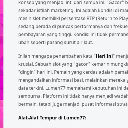
konsep yang menjadi inti dari semua ini. "Gacor" 
sekadar istilah marketing. Ini adalah kondisi di m
mesin slot memiliki persentase RTP (Return to Pla
sedang berada di puncak performanya dan frekue
pembayaran yang tinggi. Kondisi ini tidak permane
ubah seperti pasang surut air laut.
Inilah mengapa penambahan kata "
Hari Ini
" menj
krusial. Sebuah slot yang "gacor" kemarin mungk
"dingin" hari ini. Pemain yang cerdas adalah pema
mengandalkan informasi basi, melainkan merek
data terkini. Lumen77 memahami kebutuhan ini 
sempurna. Platform ini tidak hanya menjadi wada
bermain, tetapi juga menjadi pusat informasi strat
Alat-Alat Tempur di Lumen77: