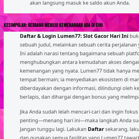
akan langsung masuk ke saldo akun Anda.
Kesimpulan: Gerbang Menuju Kemenangan Ada di Sini
Daftar & Login Lumen77: Slot Gacor Hari Ini
buk
sebuah judul, melainkan sebuah cerita perjalanan
Ini adalah narasi tentang bagaimana sebuah pla
menghubungkan antara kemudahan akses denga
kemenangan yang nyata. Lumen77 tidak hanya m
tempat bermain; ia menyediakan ekosistem di ma
diberdayakan dengan informasi, dilindungi oleh 
berlapis, dan dihargai dengan bonus yang melimp
Jika Anda sudah lelah mencari-cari dan ingin foku
penting—menang hari ini—maka langkah Anda sud
Jangan tunggu lagi. Lakukan
Daftar
sekarang, lak
dan gunakan semua fasilitas yang Lumen77 tawar