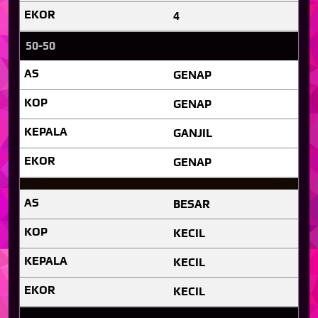
4
50-50
GENAP
GENAP
GANJIL
GENAP
BESAR
KECIL
KECIL
KECIL