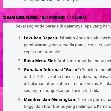
Setelah Login: Memburu "Slot Gacor Hari Ini" di Lumen77
Sekarang Anda berada di dalamnya. Apa yang haru
Lakukan Deposit:
Isi saldo Anda melalui ber
pembayaran yang tersedia (bank, e-wallet, pul
cepat dan otomatis.
Buka Menu Slot:
Arahkan kursor ke menu per
Gunakan Informasi "Gacor":
Sebelum memili
daftar RTP Live atau bocoran pola yang biasa
di halaman utama atau di menu khusus. Pilih
sedang menunjukkan performa terbaik.
Mainkan dan Menangkan:
Nikmati permain
tinggi dan fitur bonus yang melimpah. Keme