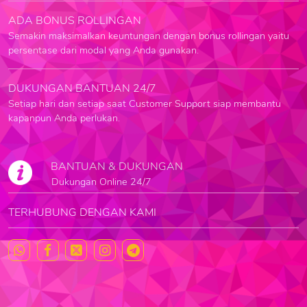
ADA BONUS ROLLINGAN
Semakin maksimalkan keuntungan dengan bonus rollingan yaitu
persentase dari modal yang Anda gunakan.
DUKUNGAN BANTUAN 24/7
Setiap hari dan setiap saat Customer Support siap membantu
kapanpun Anda perlukan.
BANTUAN & DUKUNGAN
Dukungan Online 24/7
TERHUBUNG DENGAN KAMI