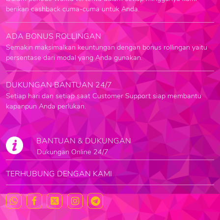
berikan cashback cuma-cuma untuk Anda.
ADA BONUS ROLLINGAN
Semakin maksimalkan keuntungan dengan bonus rollingan yaitu
persentase dari modal yang Anda gunakan.
DUKUNGAN BANTUAN 24/7
Setiap hari dan setiap saat Customer Support siap membantu
kapanpun Anda perlukan.
BANTUAN & DUKUNGAN
Dukungan Online 24/7
TERHUBUNG DENGAN KAMI