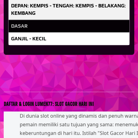
DEPAN: KEMPIS - TENGAH: KEMPIS - BELAKANG:
KEMBANG
DASAR
GANJIL - KECIL
Daftar & Login Lumen77: Slot Gacor Hari Ini
Di dunia slot online yang dinamis dan penuh warna
pemain memiliki satu tujuan yang sama: menemu
keberuntungan di hari itu. Istilah "Slot Gacor Hari I