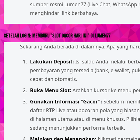
sumber resmi Lumen77 (Live Chat, WhatsApp 
menghindari link berbahaya.
Setelah Login: Memburu "Slot Gacor Hari Ini" di Lumen77
Sekarang Anda berada di dalamnya. Apa yang haru
Lakukan Deposit:
Isi saldo Anda melalui ber
pembayaran yang tersedia (bank, e-wallet, pul
cepat dan otomatis.
Buka Menu Slot:
Arahkan kursor ke menu per
Gunakan Informasi "Gacor":
Sebelum memili
daftar RTP Live atau bocoran pola yang biasa
di halaman utama atau di menu khusus. Pilih
sedang menunjukkan performa terbaik.
Mainkan dan Menangkan:
Nikmati permain