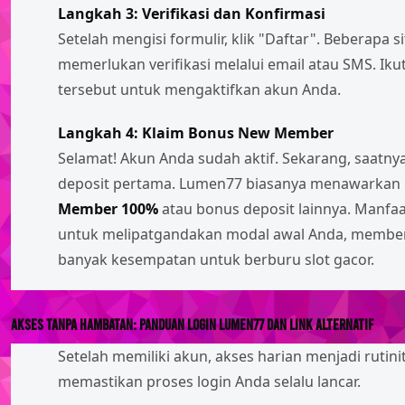
Langkah 3: Verifikasi dan Konfirmasi
Setelah mengisi formulir, klik "Daftar". Beberapa 
memerlukan verifikasi melalui email atau SMS. Ikut
tersebut untuk mengaktifkan akun Anda.
Langkah 4: Klaim Bonus New Member
Selamat! Akun Anda sudah aktif. Sekarang, saatn
deposit pertama. Lumen77 biasanya menawarkan
Member 100%
atau bonus deposit lainnya. Manfaa
untuk melipatgandakan modal awal Anda, member
banyak kesempatan untuk berburu slot gacor.
Akses Tanpa Hambatan: Panduan Login Lumen77 dan Link Alternatif
Setelah memiliki akun, akses harian menjadi rutin
memastikan proses login Anda selalu lancar.