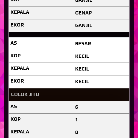
GANJIL
GENAP
GANJIL
BESAR
KECIL
KECIL
KECIL
COLOK JITU
6
1
0