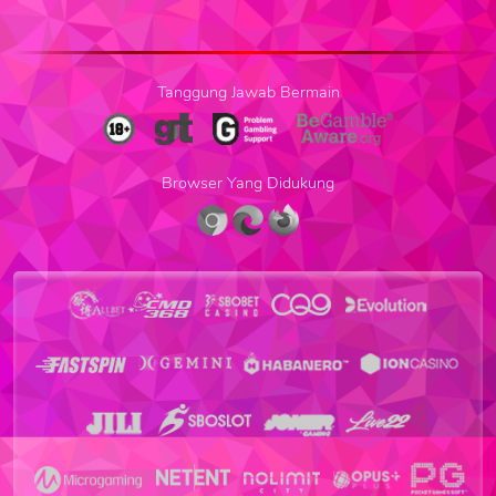
Tanggung Jawab Bermain
Browser Yang Didukung