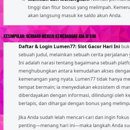
tinggi dan fitur bonus yang melimpah. Keme
akan langsung masuk ke saldo akun Anda.
Kesimpulan: Gerbang Menuju Kemenangan Ada di Sini
Daftar & Login Lumen77: Slot Gacor Hari Ini
buk
sebuah judul, melainkan sebuah cerita perjalanan
Ini adalah narasi tentang bagaimana sebuah pla
menghubungkan antara kemudahan akses denga
kemenangan yang nyata. Lumen77 tidak hanya m
tempat bermain; ia menyediakan ekosistem di ma
diberdayakan dengan informasi, dilindungi oleh 
berlapis, dan dihargai dengan bonus yang melimp
Jika Anda sudah lelah mencari-cari dan ingin foku
penting—menang hari ini—maka langkah Anda sud