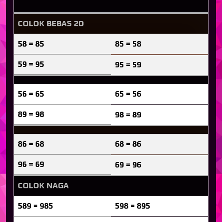
COLOK BEBAS 2D
58 = 85
85 = 58
59 = 95
95 = 59
56 = 65
65 = 56
89 = 98
98 = 89
86 = 68
68 = 86
96 = 69
69 = 96
COLOK NAGA
589 = 985
598 = 895