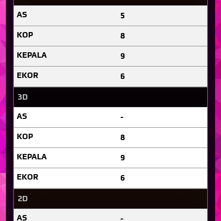
5
8
9
6
3D
-
8
9
6
2D
-