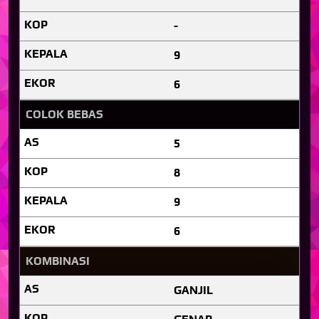
-
9
6
COLOK BEBAS
5
8
9
6
KOMBINASI
GANJIL