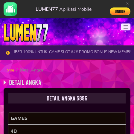
x
LUMEN77
Aplikasi Mobile
Unduh
EMBER 100% UNTUK GAME SLOT ### PROMO BONUS NEW MEMBER 60 %
Home
Detail Angka
Detail Angka
Detail Angka 5896
GAMES
4D