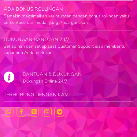
ADA BONUS ROLLINGAN
Semakin maksimalkan keuntungan dengan bonus rollingan yaitu
persentase dari modal yang Anda gunakan.
DUKUNGAN BANTUAN 24/7
Setiap hari dan setiap saat Customer Support siap membantu
kapanpun Anda perlukan.
BANTUAN & DUKUNGAN
Dukungan Online 24/7
TERHUBUNG DENGAN KAMI