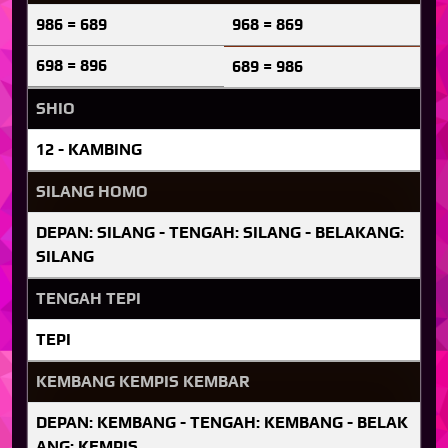
986 = 689
968 = 869
698 = 896
689 = 986
SHIO
12 - KAMBING
SILANG HOMO
DEPAN: SILANG - TENGAH: SILANG - BELAKANG:
SILANG
TENGAH TEPI
TEPI
KEMBANG KEMPIS KEMBAR
DEPAN: KEMBANG - TENGAH: KEMBANG - BELAK
ANG: KEMPIS