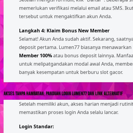
memerlukan verifikasi melalui email atau SMS. Ikut
tersebut untuk mengaktifkan akun Anda.
Langkah 4: Klaim Bonus New Member
Selamat! Akun Anda sudah aktif. Sekarang, saatn
deposit pertama. Lumen77 biasanya menawarkan
Member 100%
atau bonus deposit lainnya. Manfaa
untuk melipatgandakan modal awal Anda, member
banyak kesempatan untuk berburu slot gacor.
Akses Tanpa Hambatan: Panduan Login Lumen77 dan Link Alternatif
Setelah memiliki akun, akses harian menjadi rutin
memastikan proses login Anda selalu lancar.
Login Standar: