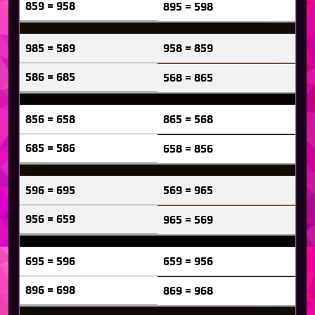
859 = 958
895 = 598
985 = 589
958 = 859
586 = 685
568 = 865
856 = 658
865 = 568
685 = 586
658 = 856
596 = 695
569 = 965
956 = 659
965 = 569
695 = 596
659 = 956
896 = 698
869 = 968