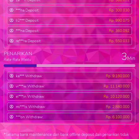
za***h Deposit:
Rp. 300.022
***na Deposit:
Rp. 300.030
li2*** Deposit:
Rp. 990.075
***na Deposit:
Rp. 360.092
re***ra Deposit:
Rp. 550.033
3
PENARIKAN
Min
Rata-Rata Waktu
ka*** Withdraw:
Rp. 9.180.000
vi***w Withdraw:
Rp. 11.140.000
el***in Withdraw:
Rp. 10.120.000
mi***is Withdraw:
Rp. 2.880.000
***on Withdraw:
Rp. 6.100.000
*Selama bank maintenance dan bank offline deposit dan penarikan tidak