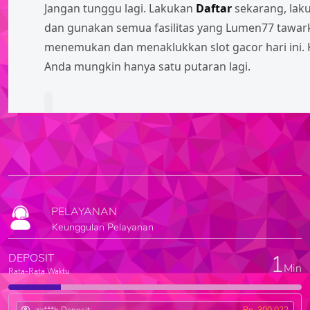
Jangan tunggu lagi. Lakukan
Daftar
sekarang, lak
dan gunakan semua fasilitas yang Lumen77 tawar
menemukan dan menaklukkan slot gacor hari ini
Anda mungkin hanya satu putaran lagi.
PELAYANAN
Keunggulan Pelayanan
1
DEPOSIT
Min
Rata-Rata Waktu