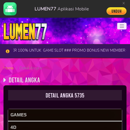
x
LUMEN77
Aplikasi Mobile
Unduh
BER 100% UNTUK GAME SLOT ### PROMO BONUS NEW MEMBER 60 % U
Home
Detail Angka
Detail Angka
Detail Angka 5735
GAMES
4D