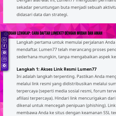
sekadar peruntungan buta menjadi sebuah aktivit
didasari data dan strategi.
Panduan Lengkap: Cara Daftar Lumen77 dengan Mudah dan Aman
x
Langkah pertama untuk memulai perjalanan Anda
mendaftar. Lumen77 telah merancang proses pend
sederhana mungkin, tanpa mengabaikan aspek k
Langkah 1: Akses Link Resmi Lumen77
Ini adalah langkah terpenting. Pastikan Anda men
melalui link resmi yang didistribusikan melalui su
terpercaya (seperti media sosial resmi, forum terve
afiliasi terpercaya). Hindari link mencurigakan dar
dikenal untuk mencegah penipuan (phishing). Link
membawa Anda ke situs dengan keamanan SSL ter