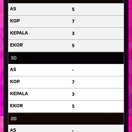
5
7
3
5
3D
-
7
3
5
2D
-