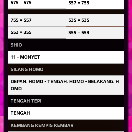
575 = 575
557 = 755
755 = 557
535 = 535
553 = 355
355 = 553
SHIO
11 - MONYET
SILANG HOMO
DEPAN: HOMO - TENGAH: HOMO - BELAKANG: H
OMO
TENGAH TEPI
TENGAH
KEMBANG KEMPIS KEMBAR