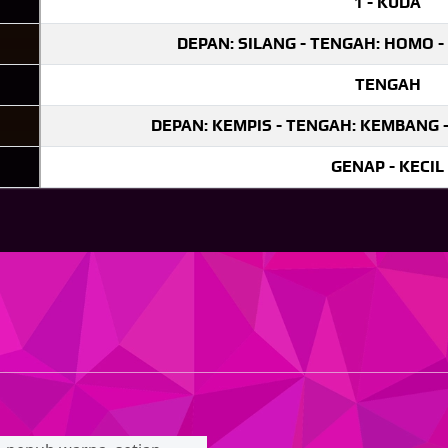
1 - KUDA
DEPAN: SILANG - TENGAH: HOMO -
TENGAH
DEPAN: KEMPIS - TENGAH: KEMBANG 
GENAP - KECIL