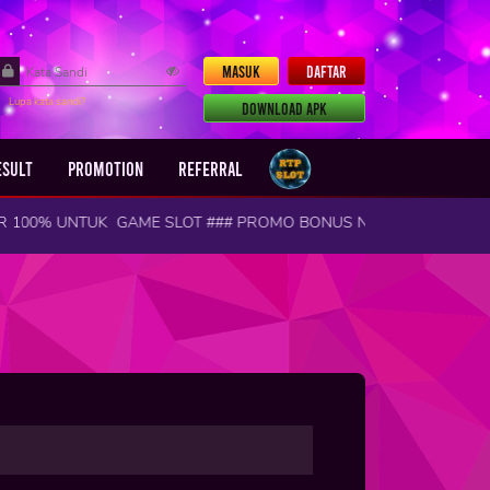
Masuk
Daftar
Kata Sandi
Lupa kata sandi?
Download APK
ESULT
PROMOTION
REFERRAL
% UNTUK GAME SLOT ### PROMO BONUS NEW MEMBER 60 % UN