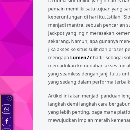
Di dunia slot online yang dinamis da
pemain memiliki satu tujuan yang 
keberuntungan di hari itu. Istilah "Slo
menjadi mantra, sebuah pencarian s
jackpot yang ingin merasakan kem
sekarang. Namun, apa gunanya men
jika akses ke situs sulit dan proses p
mengapa
Lumen77
hadir sebagai sol
memadukan kemudahan akses melal
yang seamless dengan janji tulus un
yang sedang dalam performa terbaikn
Artikel ini akan menjadi panduan l
x
langkah demi langkah cara bergabu
yang lebih penting, bagaimana plat
mewujudkan impian meraih kemenang