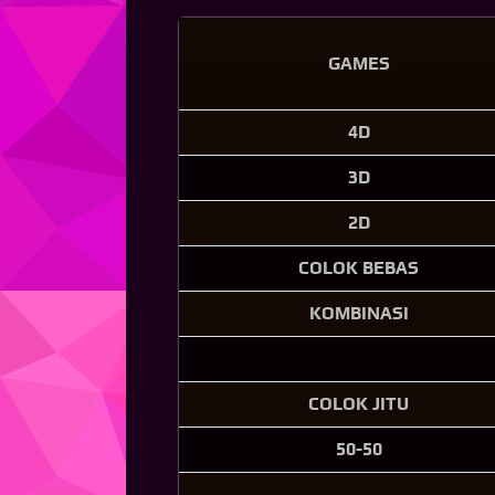
GAMES
4D
3D
2D
COLOK BEBAS
KOMBINASI
COLOK JITU
50-50