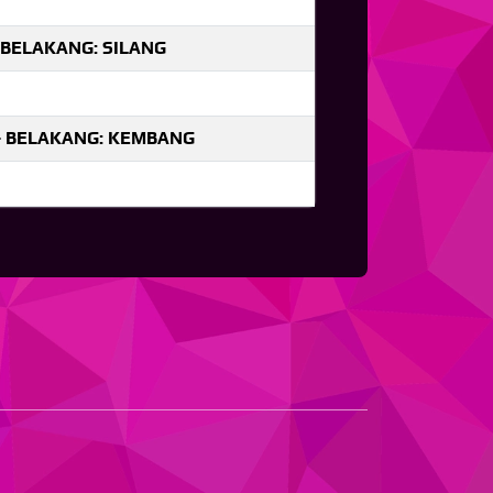
 BELAKANG: SILANG
- BELAKANG: KEMBANG