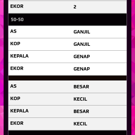
2
50-50
GANJIL
GANJIL
GENAP
GENAP
BESAR
KECIL
BESAR
KECIL