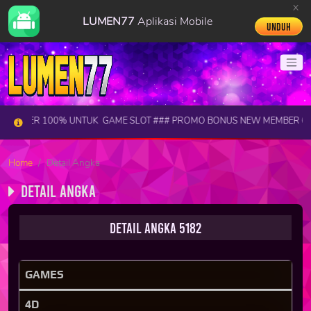
x
LUMEN77
Aplikasi Mobile
Unduh
BER 100% UNTUK GAME SLOT ### PROMO BONUS NEW MEMBER 60 % U
Home
Detail Angka
Detail Angka
Detail Angka 5182
GAMES
4D