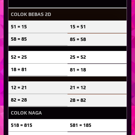
COLOK BEBAS 2D
51 = 15
15 = 51
58 = 85
85 = 58
52 = 25
25 = 52
18 = 81
81 = 18
12 = 21
21 = 12
82 = 28
28 = 82
COLOK NAGA
518 = 815
581 = 185