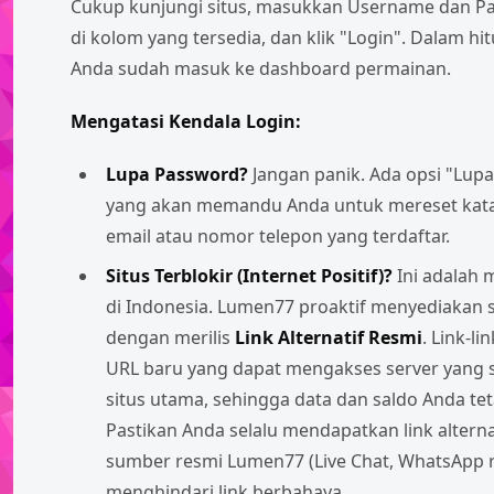
Cukup kunjungi situs, masukkan Username dan P
di kolom yang tersedia, dan klik "Login". Dalam hi
Anda sudah masuk ke dashboard permainan.
Mengatasi Kendala Login:
Lupa Password?
Jangan panik. Ada opsi "Lup
yang akan memandu Anda untuk mereset kata 
email atau nomor telepon yang terdaftar.
Situs Terblokir (Internet Positif)?
Ini adalah
di Indonesia. Lumen77 proaktif menyediakan so
dengan merilis
Link Alternatif Resmi
. Link-li
URL baru yang dapat mengakses server yang
situs utama, sehingga data dan saldo Anda te
Pastikan Anda selalu mendapatkan link alternat
sumber resmi Lumen77 (Live Chat, WhatsApp 
menghindari link berbahaya.