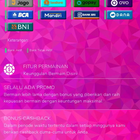
Keterangan:
Bank Aktif
Bank Tidak Aktif
FITUR PERMAINAN
Keunggulan Bermain Disini
SELALU ADA PROMO
Bermain lebih lama dengan bonus yang diberikan dan raih
kepuasan bermain dengan keuntungan maksimal.
BONUS CASHBACK
Dalam periode waktu tertentu dalam setiap minggunya kami
berikan cashback cuma-cuma untuk Anda.