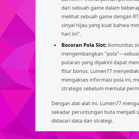
dari sebuah game dalam beberapa
melihat sebuah game dengan RTP 
sinyal hijau yang kuat bahwa me
hari ini".
Bocoran Pola Slot:
Komunitas slo
mengembangkan "pola"—sebuah 
putaran yang diyakini dapat me
fitur bonus. Lumen77 menyediak
mengakses informasi pola ini,
strategis sebelum memulai perm
Dengan alat-alat ini, Lumen77 meng
sekadar peruntungan buta menjadi s
didasari data dan strategi.