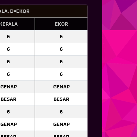
ALA, D=EKOR
KEPALA
EKOR
6
6
6
6
6
6
6
6
GENAP
GENAP
BESAR
BESAR
6
6
GENAP
GENAP
BESAR
BESAR