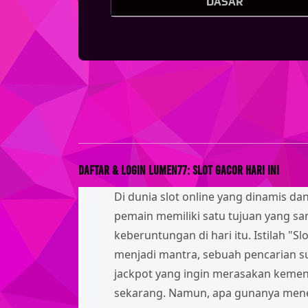
DASAR
Daftar & Login Lumen77: Slot Gacor Hari Ini
Di dunia slot online yang dinamis da
pemain memiliki satu tujuan yang 
keberuntungan di hari itu. Istilah "Slo
menjadi mantra, sebuah pencarian s
jackpot yang ingin merasakan kem
sekarang. Namun, apa gunanya men