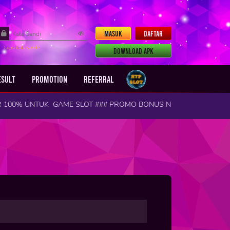
Masuk
Daftar
Kata Sandi
Lupa kata sandi?
Download APK
ESULT
PROMOTION
REFERRAL
% UNTUK GAME SLOT ### PROMO BONUS NEW MEMBER 60 % UN