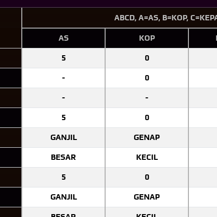
ABCD, A=AS, B=KOP, C=KEP
AS
KOP
5
0
-
0
-
-
5
0
GANJIL
GENAP
BESAR
KECIL
5
0
GANJIL
GENAP
BESAR
KECIL