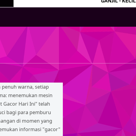
GANJIL - KECIL
n penuh warna, setiap
sama: menemukan mesin
t Gacor Hari Ini" telah
uci bagi para pemburu
enangan di momen yang
emukan informasi "gacor"