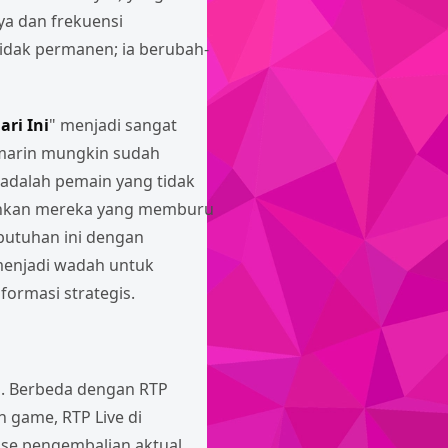
a dan frekuensi
tidak permanen; ia berubah-
ari Ini
" menjadi sangat
emarin mungkin sudah
s adalah pemain yang tidak
ainkan mereka yang memburu
butuhan ini dengan
 menjadi wadah untuk
formasi strategis.
an. Berbeda dengan RTP
n game, RTP Live di
se pengembalian aktual