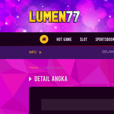
HOT GAME
SLOT
SPORTSBOO
SELAMAT DAT
INFO
Home
Detail Angka
Detail Angka