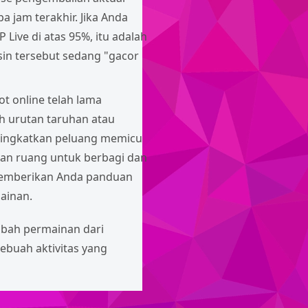
 jam terakhir. Jika Anda
Live di atas 95%, itu adalah
sin tersebut sedang "gacor
t online telah lama
urutan taruhan atau
ningkatkan peluang memicu
an ruang untuk berbagi dan
 memberikan Anda panduan
ainan.
ubah permainan dari
ebuah aktivitas yang