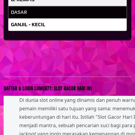
DASAR
GANJIL - KECIL
Daftar & Login Lumen77: Slot Gacor Hari Ini
Di dunia slot online yang dinamis dan penuh warna
pemain memiliki satu tujuan yang sama: menemu
keberuntungan di hari itu. Istilah "Slot Gacor Hari I
menjadi mantra, sebuah pencarian suci bagi par
jackpot yang ingin merasakan kemenangan di m