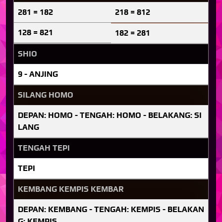
281 = 182
218 = 812
128 = 821
182 = 281
SHIO
9 - ANJING
SILANG HOMO
DEPAN: HOMO - TENGAH: HOMO - BELAKANG: SI
LANG
TENGAH TEPI
TEPI
KEMBANG KEMPIS KEMBAR
DEPAN: KEMBANG - TENGAH: KEMPIS - BELAKAN
G: KEMPIS