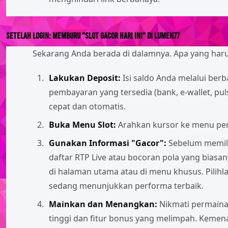
Setelah Login: Memburu "Slot Gacor Hari Ini" di Lumen77
Sekarang Anda berada di dalamnya. Apa yang haru
Lakukan Deposit:
Isi saldo Anda melalui ber
pembayaran yang tersedia (bank, e-wallet, pul
cepat dan otomatis.
Buka Menu Slot:
Arahkan kursor ke menu per
Gunakan Informasi "Gacor":
Sebelum memili
daftar RTP Live atau bocoran pola yang biasa
di halaman utama atau di menu khusus. Pilih
sedang menunjukkan performa terbaik.
Mainkan dan Menangkan:
Nikmati permain
tinggi dan fitur bonus yang melimpah. Keme