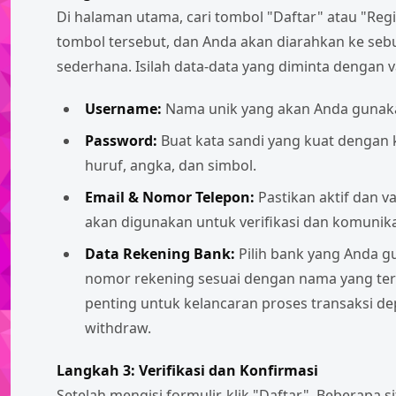
Di halaman utama, cari tombol "Daftar" atau "Regis
tombol tersebut, dan Anda akan diarahkan ke seb
sederhana. Isilah data-data yang diminta dengan va
Username:
Nama unik yang akan Anda gunaka
Password:
Buat kata sandi yang kuat dengan
huruf, angka, dan simbol.
Email & Nomor Telepon:
Pastikan aktif dan va
akan digunakan untuk verifikasi dan komunika
Data Rekening Bank:
Pilih bank yang Anda g
nomor rekening sesuai dengan nama yang terda
penting untuk kelancaran proses transaksi de
withdraw.
Langkah 3: Verifikasi dan Konfirmasi
Setelah mengisi formulir, klik "Daftar". Beberapa 