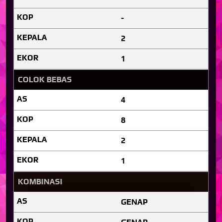
-
2
1
COLOK BEBAS
4
8
2
1
KOMBINASI
GENAP