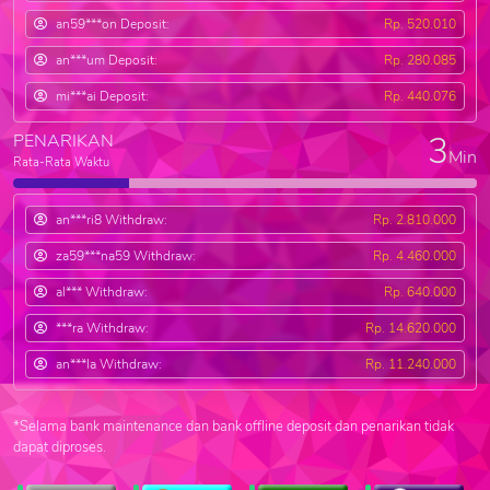
an59***on Deposit:
Rp. 520.010
an***um Deposit:
Rp. 280.085
mi***ai Deposit:
Rp. 440.076
3
PENARIKAN
Min
Rata-Rata Waktu
an***ri8 Withdraw:
Rp. 2.810.000
za59***na59 Withdraw:
Rp. 4.460.000
al*** Withdraw:
Rp. 640.000
***ra Withdraw:
Rp. 14.620.000
an***la Withdraw:
Rp. 11.240.000
*Selama bank maintenance dan bank offline deposit dan penarikan tidak
dapat diproses.