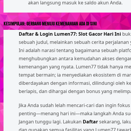
akan langsung masuk ke saldo akun Anda.
Kesimpulan: Gerbang Menuju Kemenangan Ada di Sini
Daftar & Login Lumen77: Slot Gacor Hari Ini
buk
sebuah judul, melainkan sebuah cerita perjalanan
Ini adalah narasi tentang bagaimana sebuah pla
menghubungkan antara kemudahan akses denga
kemenangan yang nyata. Lumen77 tidak hanya m
tempat bermain; ia menyediakan ekosistem di ma
diberdayakan dengan informasi, dilindungi oleh 
berlapis, dan dihargai dengan bonus yang melimp
Jika Anda sudah lelah mencari-cari dan ingin foku
penting—menang hari ini—maka langkah Anda sud
Jangan tunggu lagi. Lakukan
Daftar
sekarang, lak
dan gunakan semua fasilitas yang Lumen77 tawar