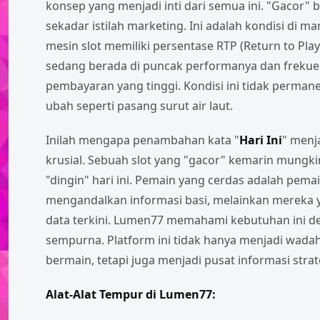
konsep yang menjadi inti dari semua ini. "Gacor" 
sekadar istilah marketing. Ini adalah kondisi di m
mesin slot memiliki persentase RTP (Return to Pla
sedang berada di puncak performanya dan frekue
pembayaran yang tinggi. Kondisi ini tidak permane
ubah seperti pasang surut air laut.
Inilah mengapa penambahan kata "
Hari Ini
" menj
krusial. Sebuah slot yang "gacor" kemarin mungk
"dingin" hari ini. Pemain yang cerdas adalah pema
mengandalkan informasi basi, melainkan merek
data terkini. Lumen77 memahami kebutuhan ini 
sempurna. Platform ini tidak hanya menjadi wada
bermain, tetapi juga menjadi pusat informasi strat
Alat-Alat Tempur di Lumen77: