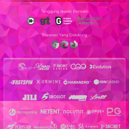
Tanggung Jawab Bermain
Browser Yang Didukung