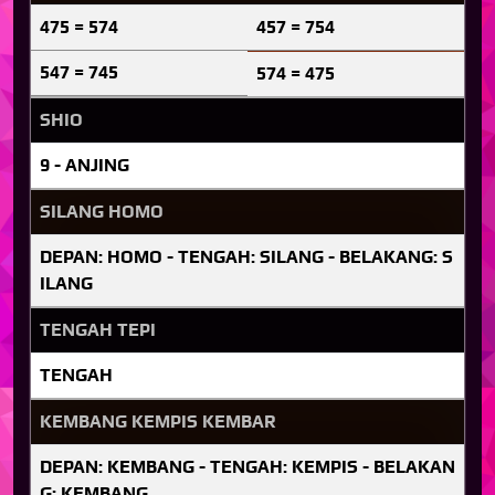
475 = 574
457 = 754
547 = 745
574 = 475
SHIO
9 - ANJING
SILANG HOMO
DEPAN: HOMO - TENGAH: SILANG - BELAKANG: S
ILANG
TENGAH TEPI
TENGAH
KEMBANG KEMPIS KEMBAR
DEPAN: KEMBANG - TENGAH: KEMPIS - BELAKAN
G: KEMBANG