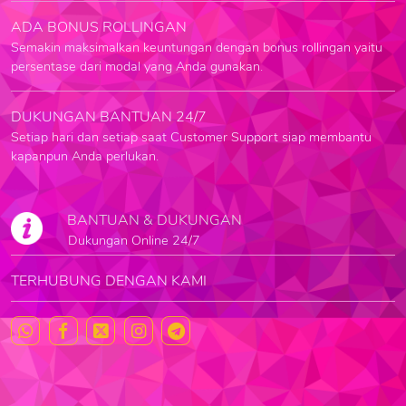
ADA BONUS ROLLINGAN
Semakin maksimalkan keuntungan dengan bonus rollingan yaitu
persentase dari modal yang Anda gunakan.
DUKUNGAN BANTUAN 24/7
Setiap hari dan setiap saat Customer Support siap membantu
kapanpun Anda perlukan.
BANTUAN & DUKUNGAN
Dukungan Online 24/7
TERHUBUNG DENGAN KAMI