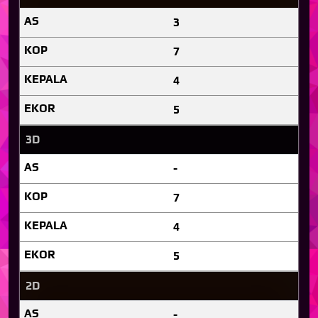
3
7
4
5
3D
-
7
4
5
2D
-