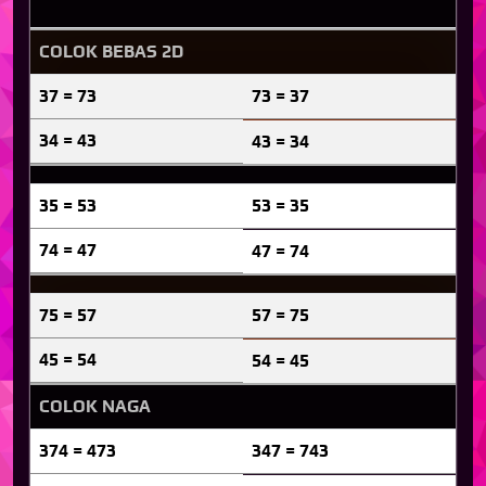
COLOK BEBAS 2D
37 = 73
73 = 37
34 = 43
43 = 34
35 = 53
53 = 35
74 = 47
47 = 74
75 = 57
57 = 75
45 = 54
54 = 45
COLOK NAGA
374 = 473
347 = 743