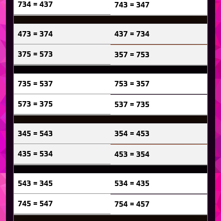
734 = 437
743 = 347
473 = 374
437 = 734
375 = 573
357 = 753
735 = 537
753 = 357
573 = 375
537 = 735
345 = 543
354 = 453
435 = 534
453 = 354
543 = 345
534 = 435
745 = 547
754 = 457