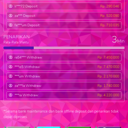
li***72 Deposit:
Rp. 290.046
za*** Deposit:
Rp. 520.090
fa***um Deposit:
Rp. 710.035
3
PENARIKAN
Min
Rata-Rata Waktu
ra54*** Withdraw:
Rp. 7.450.000
***is5 Withdraw:
Rp. 7.470.000
***um Withdraw:
Rp. 2.170.000
za***la Withdraw:
Rp. 1.740.000
***ra Withdraw:
Rp. 4.220.000
*Selama bank maintenance dan bank offline deposit dan penarikan tidak
dapat diproses.