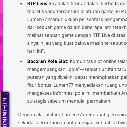
RTP Live:
Ini adalah fitur andalan. Berbeda d
teoretis yang tercantum di aturan game, RTP L
Lumen77 menunjukkan persentase pengembal
dari sebuah game dalam beberapa jam terakhir
melihat sebuah game dengan RTP Live di atas 
sinyal hijau yang kuat bahwa mesin tersebut 
hari ini".
Bocoran Pola Slot:
Komunitas slot online tela
mengembangkan "pola"—sebuah urutan taru
putaran yang diyakini dapat meningkatkan p
fitur bonus. Lumen77 menyediakan ruang unt
mengakses informasi pola ini, memberikan A
x
strategis sebelum memulai permainan.
Dengan alat-alat ini, Lumen77 mengubah permaina
sekadar peruntungan buta menjadi sebuah aktivit