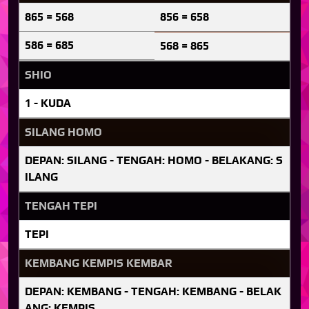
865 = 568
856 = 658
586 = 685
568 = 865
SHIO
1 - KUDA
SILANG HOMO
DEPAN: SILANG - TENGAH: HOMO - BELAKANG: S
ILANG
TENGAH TEPI
TEPI
KEMBANG KEMPIS KEMBAR
DEPAN: KEMBANG - TENGAH: KEMBANG - BELAK
ANG: KEMPIS