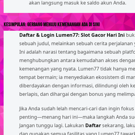
akan langsung masuk ke saldo akun Anda.
Kesimpulan: Gerbang Menuju Kemenangan Ada di Sini
Daftar & Login Lumen77: Slot Gacor Hari Ini
buk
sebuah judul, melainkan sebuah cerita perjalanan
Ini adalah narasi tentang bagaimana sebuah pla
menghubungkan antara kemudahan akses denga
kemenangan yang nyata. Lumen77 tidak hanya m
tempat bermain; ia menyediakan ekosistem di ma
diberdayakan dengan informasi, dilindungi oleh 
berlapis, dan dihargai dengan bonus yang melimp
Jika Anda sudah lelah mencari-cari dan ingin foku
penting—menang hari ini—maka langkah Anda sud
Jangan tunggu lagi. Lakukan
Daftar
sekarang, lak
dan gunakan semua fasilitas yang Lumen77 tawar