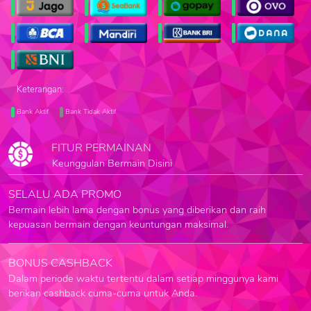
Keterangan:
Bank Aktif
Bank Tidak Aktif
FITUR PERMAINAN
Keunggulan Bermain Disini
SELALU ADA PROMO
Bermain lebih lama dengan bonus yang diberikan dan raih
kepuasan bermain dengan keuntungan maksimal.
BONUS CASHBACK
Dalam periode waktu tertentu dalam setiap minggunya kami
berikan cashback cuma-cuma untuk Anda.