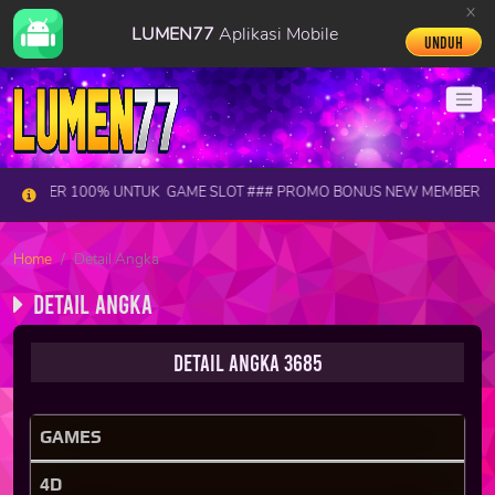
x
LUMEN77
Aplikasi Mobile
Unduh
BER 100% UNTUK GAME SLOT ### PROMO BONUS NEW MEMBER 60 % U
Home
Detail Angka
Detail Angka
Detail Angka 3685
GAMES
4D