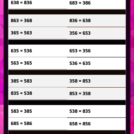
638 = 836
683 = 386
863 = 368
836 = 638
365 = 563
356 = 653
635 = 536
653 = 356
563 = 365
536 = 635
385 = 583
358 = 853
835 = 538
853 = 358
583 = 385
538 = 835
685 = 586
658 = 856