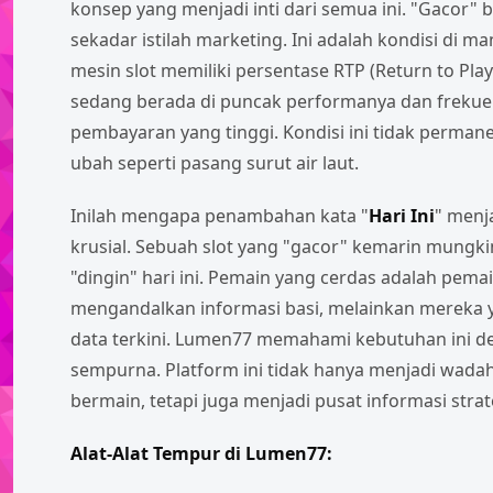
konsep yang menjadi inti dari semua ini. "Gacor" 
sekadar istilah marketing. Ini adalah kondisi di m
mesin slot memiliki persentase RTP (Return to Pla
sedang berada di puncak performanya dan frekue
pembayaran yang tinggi. Kondisi ini tidak permane
ubah seperti pasang surut air laut.
Inilah mengapa penambahan kata "
Hari Ini
" menj
krusial. Sebuah slot yang "gacor" kemarin mungk
"dingin" hari ini. Pemain yang cerdas adalah pema
mengandalkan informasi basi, melainkan merek
data terkini. Lumen77 memahami kebutuhan ini 
sempurna. Platform ini tidak hanya menjadi wada
bermain, tetapi juga menjadi pusat informasi strat
Alat-Alat Tempur di Lumen77: