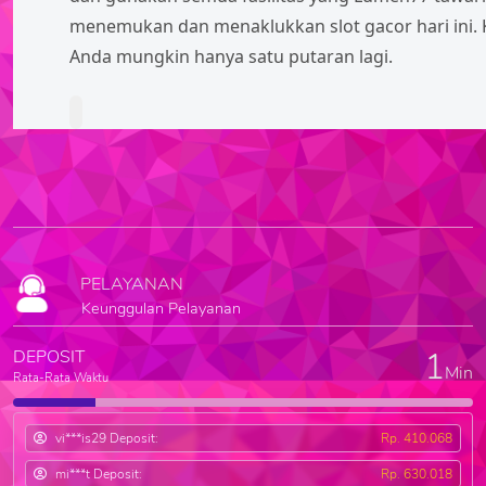
menemukan dan menaklukkan slot gacor hari ini
Anda mungkin hanya satu putaran lagi.
PELAYANAN
Keunggulan Pelayanan
1
DEPOSIT
Min
Rata-Rata Waktu
vi***is29 Deposit:
Rp. 410.068
mi***t Deposit:
Rp. 630.018