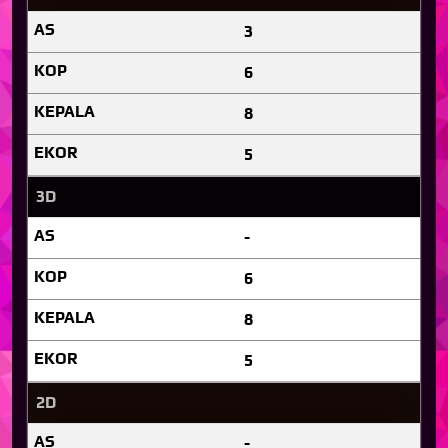
3
6
8
5
3D
-
6
8
5
2D
-