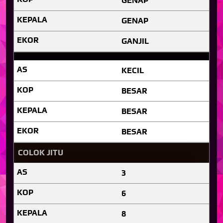
GENAP
GENAP
GANJIL
KECIL
BESAR
BESAR
BESAR
COLOK JITU
3
6
8