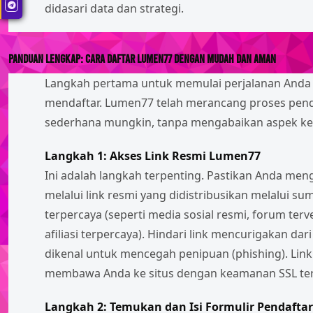
didasari data dan strategi.
Panduan Lengkap: Cara Daftar Lumen77 dengan Mudah dan Aman
Langkah pertama untuk memulai perjalanan Anda
mendaftar. Lumen77 telah merancang proses pend
sederhana mungkin, tanpa mengabaikan aspek k
Langkah 1: Akses Link Resmi Lumen77
Ini adalah langkah terpenting. Pastikan Anda men
melalui link resmi yang didistribusikan melalui su
terpercaya (seperti media sosial resmi, forum terve
afiliasi terpercaya). Hindari link mencurigakan dar
dikenal untuk mencegah penipuan (phishing). Link
membawa Anda ke situs dengan keamanan SSL ter
Langkah 2: Temukan dan Isi Formulir Pendafta