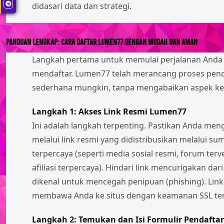
didasari data dan strategi.
Panduan Lengkap: Cara Daftar Lumen77 dengan Mudah dan Aman
Langkah pertama untuk memulai perjalanan Anda
mendaftar. Lumen77 telah merancang proses pend
sederhana mungkin, tanpa mengabaikan aspek k
Langkah 1: Akses Link Resmi Lumen77
Ini adalah langkah terpenting. Pastikan Anda men
melalui link resmi yang didistribusikan melalui su
terpercaya (seperti media sosial resmi, forum terve
afiliasi terpercaya). Hindari link mencurigakan dar
dikenal untuk mencegah penipuan (phishing). Link
membawa Anda ke situs dengan keamanan SSL ter
Langkah 2: Temukan dan Isi Formulir Pendafta