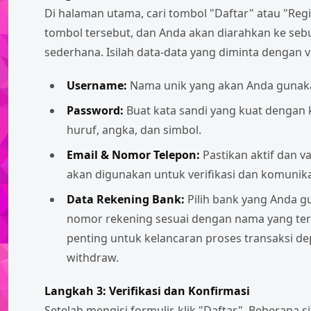
Di halaman utama, cari tombol "Daftar" atau "Regis
tombol tersebut, dan Anda akan diarahkan ke seb
sederhana. Isilah data-data yang diminta dengan va
Username:
Nama unik yang akan Anda gunaka
Password:
Buat kata sandi yang kuat dengan
huruf, angka, dan simbol.
Email & Nomor Telepon:
Pastikan aktif dan va
akan digunakan untuk verifikasi dan komunika
Data Rekening Bank:
Pilih bank yang Anda g
nomor rekening sesuai dengan nama yang terda
penting untuk kelancaran proses transaksi de
withdraw.
Langkah 3: Verifikasi dan Konfirmasi
Setelah mengisi formulir, klik "Daftar". Beberapa 