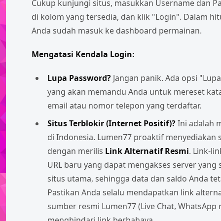
Cukup kunjungi situs, masukkan Username dan P
di kolom yang tersedia, dan klik "Login". Dalam hi
Anda sudah masuk ke dashboard permainan.
Mengatasi Kendala Login:
Lupa Password?
Jangan panik. Ada opsi "Lup
yang akan memandu Anda untuk mereset kata 
email atau nomor telepon yang terdaftar.
Situs Terblokir (Internet Positif)?
Ini adalah
di Indonesia. Lumen77 proaktif menyediakan so
dengan merilis
Link Alternatif Resmi
. Link-li
URL baru yang dapat mengakses server yang
situs utama, sehingga data dan saldo Anda te
Pastikan Anda selalu mendapatkan link alternat
sumber resmi Lumen77 (Live Chat, WhatsApp 
menghindari link berbahaya.