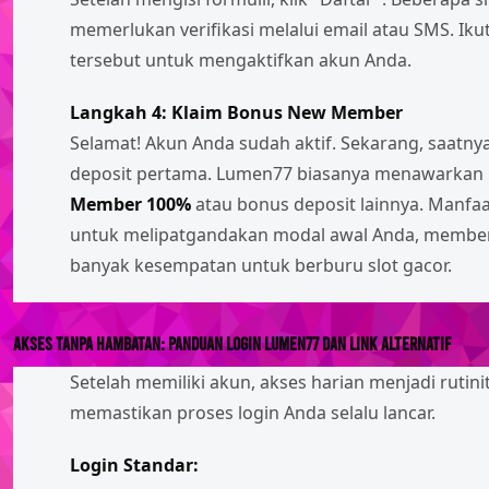
memerlukan verifikasi melalui email atau SMS. Ikut
tersebut untuk mengaktifkan akun Anda.
Langkah 4: Klaim Bonus New Member
Selamat! Akun Anda sudah aktif. Sekarang, saatn
deposit pertama. Lumen77 biasanya menawarkan
Member 100%
atau bonus deposit lainnya. Manfaa
untuk melipatgandakan modal awal Anda, member
banyak kesempatan untuk berburu slot gacor.
Akses Tanpa Hambatan: Panduan Login Lumen77 dan Link Alternatif
Setelah memiliki akun, akses harian menjadi rutin
memastikan proses login Anda selalu lancar.
Login Standar: