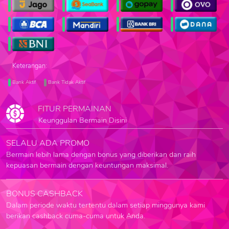
Keterangan:
Bank Aktif
Bank Tidak Aktif
FITUR PERMAINAN
Keunggulan Bermain Disini
SELALU ADA PROMO
Bermain lebih lama dengan bonus yang diberikan dan raih
kepuasan bermain dengan keuntungan maksimal.
BONUS CASHBACK
Dalam periode waktu tertentu dalam setiap minggunya kami
berikan cashback cuma-cuma untuk Anda.