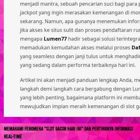
menjadi mantra, sebuah pencarian suci bagi par
jackpot yang ingin merasakan kemenangan di m
sekarang. Namun, apa gunanya menemukan infor
jika akses ke situs sulit dan proses pendaftaran ru
mengapa
Lumen77
hadir sebagai solusi terintegra
memadukan kemudahan akses melalui proses
Daf
yang seamless dengan janji tulus untuk menghadir
yang sedang dalam performa terbaiknya hari ini.
Artikel ini akan menjadi panduan lengkap Anda,
langkah demi langkah cara bergabung dengan Lu
yang lebih penting, bagaimana platform ini mem
mewujudkan impian meraih kemenangan di slot ga
Memahami Fenomena "Slot Gacor Hari Ini" dan Pentingnya Informasi
Real-Time