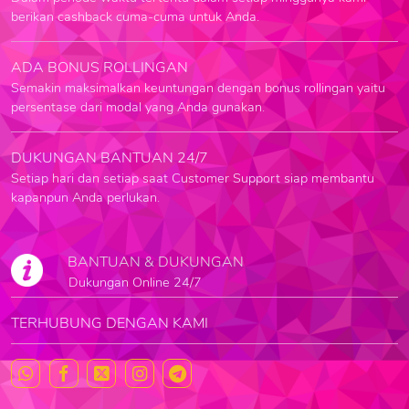
berikan cashback cuma-cuma untuk Anda.
ADA BONUS ROLLINGAN
Semakin maksimalkan keuntungan dengan bonus rollingan yaitu
persentase dari modal yang Anda gunakan.
DUKUNGAN BANTUAN 24/7
Setiap hari dan setiap saat Customer Support siap membantu
kapanpun Anda perlukan.
BANTUAN & DUKUNGAN
Dukungan Online 24/7
TERHUBUNG DENGAN KAMI