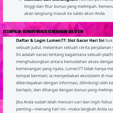
tinggi dan fitur bonus yang melimpah. Keme
akan langsung masuk ke saldo akun Anda.
Kesimpulan: Gerbang Menuju Kemenangan Ada di Sini
Daftar & Login Lumen77: Slot Gacor Hari Ini
buk
sebuah judul, melainkan sebuah cerita perjalanan
Ini adalah narasi tentang bagaimana sebuah pla
menghubungkan antara kemudahan akses denga
kemenangan yang nyata. Lumen77 tidak hanya m
tempat bermain; ia menyediakan ekosistem di ma
diberdayakan dengan informasi, dilindungi oleh 
berlapis, dan dihargai dengan bonus yang melimp
Jika Anda sudah lelah mencari-cari dan ingin foku
penting—menang hari ini—maka langkah Anda sud