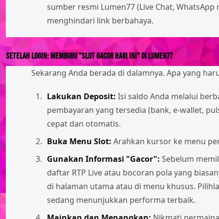
sumber resmi Lumen77 (Live Chat, WhatsApp 
menghindari link berbahaya.
Setelah Login: Memburu "Slot Gacor Hari Ini" di Lumen77
Sekarang Anda berada di dalamnya. Apa yang haru
Lakukan Deposit:
Isi saldo Anda melalui ber
pembayaran yang tersedia (bank, e-wallet, pul
cepat dan otomatis.
Buka Menu Slot:
Arahkan kursor ke menu per
Gunakan Informasi "Gacor":
Sebelum memili
daftar RTP Live atau bocoran pola yang biasa
di halaman utama atau di menu khusus. Pilih
sedang menunjukkan performa terbaik.
Mainkan dan Menangkan:
Nikmati permain