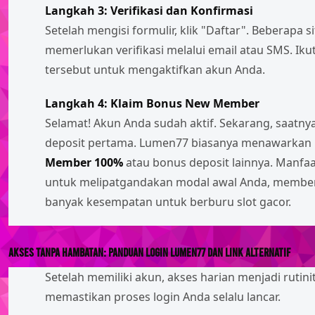
Langkah 3: Verifikasi dan Konfirmasi
Setelah mengisi formulir, klik "Daftar". Beberapa 
memerlukan verifikasi melalui email atau SMS. Ikut
tersebut untuk mengaktifkan akun Anda.
Langkah 4: Klaim Bonus New Member
Selamat! Akun Anda sudah aktif. Sekarang, saatn
deposit pertama. Lumen77 biasanya menawarkan
Member 100%
atau bonus deposit lainnya. Manfaa
untuk melipatgandakan modal awal Anda, member
banyak kesempatan untuk berburu slot gacor.
Akses Tanpa Hambatan: Panduan Login Lumen77 dan Link Alternatif
Setelah memiliki akun, akses harian menjadi rutin
memastikan proses login Anda selalu lancar.