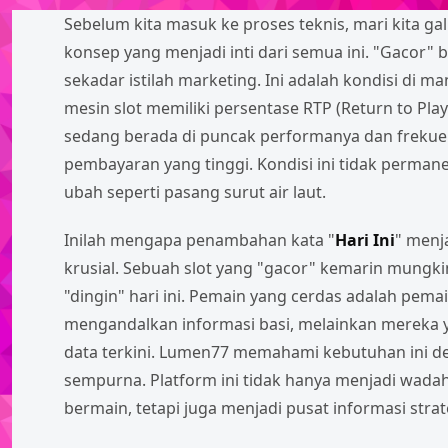
Sebelum kita masuk ke proses teknis, mari kita gal
konsep yang menjadi inti dari semua ini. "Gacor" 
sekadar istilah marketing. Ini adalah kondisi di m
mesin slot memiliki persentase RTP (Return to Pla
sedang berada di puncak performanya dan frekue
pembayaran yang tinggi. Kondisi ini tidak permane
ubah seperti pasang surut air laut.
Inilah mengapa penambahan kata "
Hari Ini
" menj
krusial. Sebuah slot yang "gacor" kemarin mungk
"dingin" hari ini. Pemain yang cerdas adalah pema
mengandalkan informasi basi, melainkan merek
data terkini. Lumen77 memahami kebutuhan ini 
sempurna. Platform ini tidak hanya menjadi wada
bermain, tetapi juga menjadi pusat informasi strat