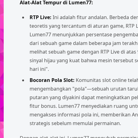
Alat-Alat Tempur di Lumen77:
RTP Live:
Ini adalah fitur andalan. Berbeda d
teoretis yang tercantum di aturan game, RTP L
Lumen77 menunjukkan persentase pengembal
dari sebuah game dalam beberapa jam terakhir
melihat sebuah game dengan RTP Live di atas 
sinyal hijau yang kuat bahwa mesin tersebut 
hari ini".
Bocoran Pola Slot:
Komunitas slot online tela
mengembangkan "pola"—sebuah urutan taru
putaran yang diyakini dapat meningkatkan p
fitur bonus. Lumen77 menyediakan ruang unt
mengakses informasi pola ini, memberikan A
strategis sebelum memulai permainan.
Dengan alat-alat ini, Lumen77 mengubah permaina