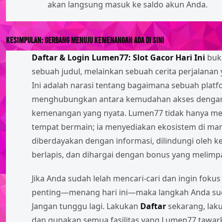
akan langsung masuk ke saldo akun Anda.
Kesimpulan: Gerbang Menuju Kemenangan Ada di Sini
Daftar & Login Lumen77: Slot Gacor Hari Ini
buk
sebuah judul, melainkan sebuah cerita perjalanan
Ini adalah narasi tentang bagaimana sebuah pla
menghubungkan antara kemudahan akses denga
kemenangan yang nyata. Lumen77 tidak hanya m
tempat bermain; ia menyediakan ekosistem di ma
diberdayakan dengan informasi, dilindungi oleh 
berlapis, dan dihargai dengan bonus yang melimp
Jika Anda sudah lelah mencari-cari dan ingin foku
penting—menang hari ini—maka langkah Anda sud
Jangan tunggu lagi. Lakukan
Daftar
sekarang, lak
dan gunakan semua fasilitas yang Lumen77 tawar