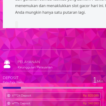
menemukan dan menaklukkan slot gacor hari ini
Anda mungkin hanya satu putaran lagi.
PELAYANAN
Keunggulan Pelayanan
1
DEPOSIT
Min
Rata-Rata Waktu
li***24 Deposit:
Rp. 820.089
al***ri Deposit:
Rp. 340.093