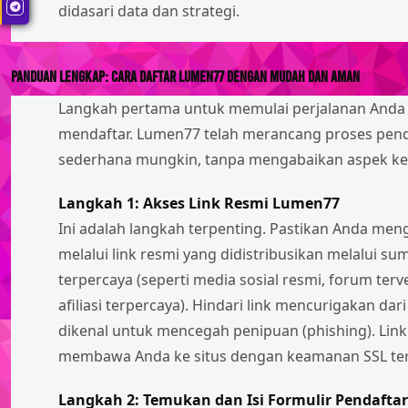
didasari data dan strategi.
Panduan Lengkap: Cara Daftar Lumen77 dengan Mudah dan Aman
Langkah pertama untuk memulai perjalanan Anda
mendaftar. Lumen77 telah merancang proses pend
sederhana mungkin, tanpa mengabaikan aspek k
Langkah 1: Akses Link Resmi Lumen77
Ini adalah langkah terpenting. Pastikan Anda men
melalui link resmi yang didistribusikan melalui su
terpercaya (seperti media sosial resmi, forum terve
afiliasi terpercaya). Hindari link mencurigakan dar
dikenal untuk mencegah penipuan (phishing). Link
membawa Anda ke situs dengan keamanan SSL ter
Langkah 2: Temukan dan Isi Formulir Pendafta