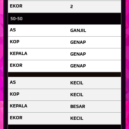
2
50-50
GANJIL
GENAP
GENAP
GENAP
KECIL
KECIL
BESAR
KECIL