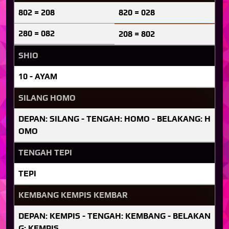
802 = 208
820 = 028
280 = 082
208 = 802
SHIO
10 - AYAM
SILANG HOMO
DEPAN: SILANG - TENGAH: HOMO - BELAKANG: H
OMO
TENGAH TEPI
TEPI
KEMBANG KEMPIS KEMBAR
DEPAN: KEMPIS - TENGAH: KEMBANG - BELAKAN
G: KEMPIS