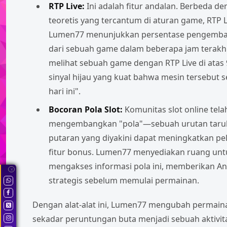
RTP Live:
Ini adalah fitur andalan. Berbeda d
teoretis yang tercantum di aturan game, RTP L
Lumen77 menunjukkan persentase pengembal
dari sebuah game dalam beberapa jam terakhir
melihat sebuah game dengan RTP Live di atas 
sinyal hijau yang kuat bahwa mesin tersebut 
hari ini".
Bocoran Pola Slot:
Komunitas slot online tela
mengembangkan "pola"—sebuah urutan taru
putaran yang diyakini dapat meningkatkan p
fitur bonus. Lumen77 menyediakan ruang unt
mengakses informasi pola ini, memberikan A
x
strategis sebelum memulai permainan.
Dengan alat-alat ini, Lumen77 mengubah permaina
sekadar peruntungan buta menjadi sebuah aktivit