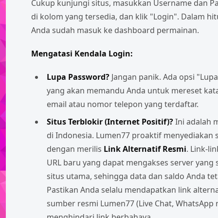
Cukup kunjungi situs, masukkan Username dan P
di kolom yang tersedia, dan klik "Login". Dalam hi
Anda sudah masuk ke dashboard permainan.
Mengatasi Kendala Login:
Lupa Password?
Jangan panik. Ada opsi "Lup
yang akan memandu Anda untuk mereset kata 
email atau nomor telepon yang terdaftar.
Situs Terblokir (Internet Positif)?
Ini adalah
di Indonesia. Lumen77 proaktif menyediakan so
dengan merilis
Link Alternatif Resmi
. Link-li
URL baru yang dapat mengakses server yang
situs utama, sehingga data dan saldo Anda te
Pastikan Anda selalu mendapatkan link alternat
sumber resmi Lumen77 (Live Chat, WhatsApp 
menghindari link berbahaya.