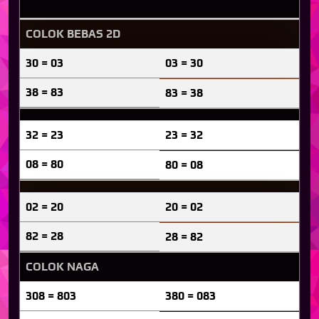
COLOK BEBAS 2D
30 = 03
03 = 30
38 = 83
83 = 38
32 = 23
23 = 32
08 = 80
80 = 08
02 = 20
20 = 02
82 = 28
28 = 82
COLOK NAGA
308 = 803
380 = 083