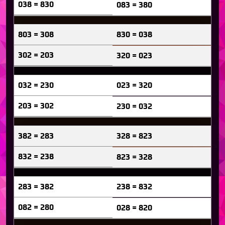
038 = 830
083 = 380
803 = 308
830 = 038
302 = 203
320 = 023
032 = 230
023 = 320
203 = 302
230 = 032
382 = 283
328 = 823
832 = 238
823 = 328
283 = 382
238 = 832
082 = 280
028 = 820