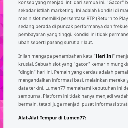
konsep yang menjadi inti dari semua ini. "Gacor" 
sekadar istilah marketing. Ini adalah kondisi di m
mesin slot memiliki persentase RTP (Return to Pla
sedang berada di puncak performanya dan frekue
pembayaran yang tinggi. Kondisi ini tidak permane
ubah seperti pasang surut air laut.
Inilah mengapa penambahan kata "
Hari Ini
" menj
krusial. Sebuah slot yang "gacor" kemarin mungk
"dingin" hari ini. Pemain yang cerdas adalah pema
mengandalkan informasi basi, melainkan merek
data terkini. Lumen77 memahami kebutuhan ini 
sempurna. Platform ini tidak hanya menjadi wada
bermain, tetapi juga menjadi pusat informasi strat
Alat-Alat Tempur di Lumen77: