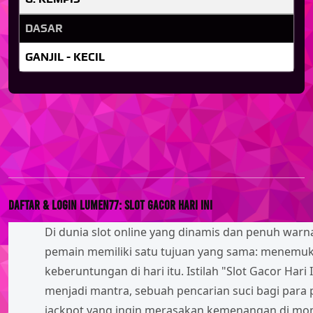
DASAR
GANJIL - KECIL
Daftar & Login Lumen77: Slot Gacor Hari Ini
Di dunia slot online yang dinamis dan penuh warna
pemain memiliki satu tujuan yang sama: menemu
keberuntungan di hari itu. Istilah "Slot Gacor Hari I
menjadi mantra, sebuah pencarian suci bagi par
jackpot yang ingin merasakan kemenangan di m