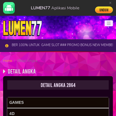
x
LUMEN77
Aplikasi Mobile
Unduh
MBER 100% UNTUK GAME SLOT ### PROMO BONUS NEW MEMBER 60 % 
Home
Detail Angka
Detail Angka
Detail Angka 2864
GAMES
4D