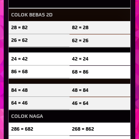
COLOK BEBAS 2D
28 = 82
82 = 28
26 = 62
62 = 26
24 = 42
42 = 24
86 = 68
68 = 86
84 = 48
48 = 84
64 = 46
46 = 64
COLOK NAGA
286 = 682
268 = 862