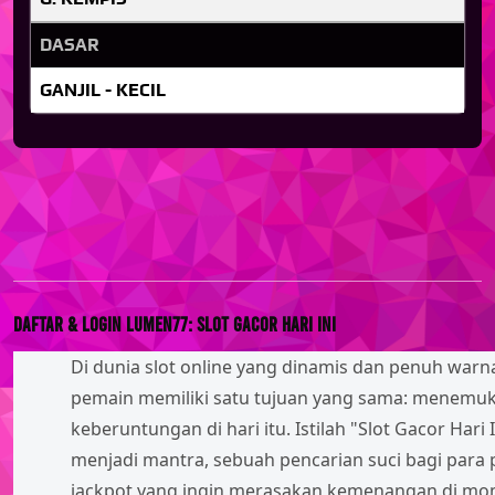
DASAR
GANJIL - KECIL
Daftar & Login Lumen77: Slot Gacor Hari Ini
Di dunia slot online yang dinamis dan penuh warna
pemain memiliki satu tujuan yang sama: menemu
keberuntungan di hari itu. Istilah "Slot Gacor Hari I
menjadi mantra, sebuah pencarian suci bagi par
jackpot yang ingin merasakan kemenangan di m