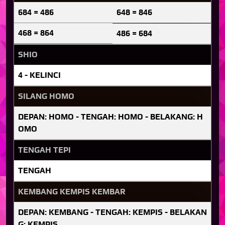
684 = 486
648 = 846
468 = 864
486 = 684
SHIO
4 - KELINCI
SILANG HOMO
DEPAN: HOMO - TENGAH: HOMO - BELAKANG: H
OMO
TENGAH TEPI
TENGAH
KEMBANG KEMPIS KEMBAR
DEPAN: KEMBANG - TENGAH: KEMPIS - BELAKAN
G: KEMPIS