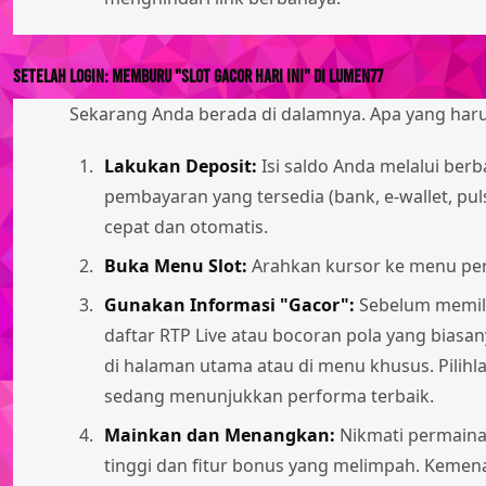
Setelah Login: Memburu "Slot Gacor Hari Ini" di Lumen77
Sekarang Anda berada di dalamnya. Apa yang haru
Lakukan Deposit:
Isi saldo Anda melalui ber
pembayaran yang tersedia (bank, e-wallet, pul
cepat dan otomatis.
Buka Menu Slot:
Arahkan kursor ke menu per
Gunakan Informasi "Gacor":
Sebelum memili
daftar RTP Live atau bocoran pola yang biasa
di halaman utama atau di menu khusus. Pilih
sedang menunjukkan performa terbaik.
Mainkan dan Menangkan:
Nikmati permain
tinggi dan fitur bonus yang melimpah. Keme