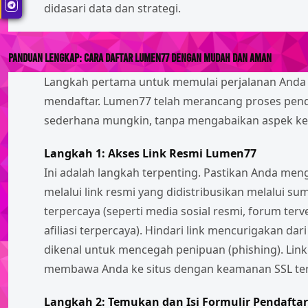
didasari data dan strategi.
Panduan Lengkap: Cara Daftar Lumen77 dengan Mudah dan Aman
Langkah pertama untuk memulai perjalanan Anda
mendaftar. Lumen77 telah merancang proses pend
sederhana mungkin, tanpa mengabaikan aspek k
Langkah 1: Akses Link Resmi Lumen77
Ini adalah langkah terpenting. Pastikan Anda men
melalui link resmi yang didistribusikan melalui su
terpercaya (seperti media sosial resmi, forum terve
afiliasi terpercaya). Hindari link mencurigakan dar
dikenal untuk mencegah penipuan (phishing). Link
membawa Anda ke situs dengan keamanan SSL ter
Langkah 2: Temukan dan Isi Formulir Pendafta