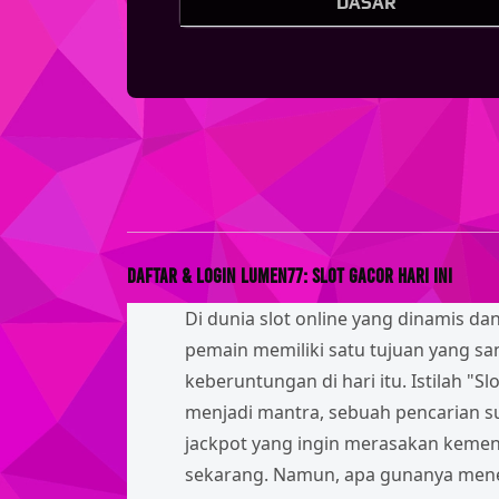
DASAR
Daftar & Login Lumen77: Slot Gacor Hari Ini
Di dunia slot online yang dinamis da
pemain memiliki satu tujuan yang 
keberuntungan di hari itu. Istilah "Slo
menjadi mantra, sebuah pencarian s
jackpot yang ingin merasakan kem
sekarang. Namun, apa gunanya men