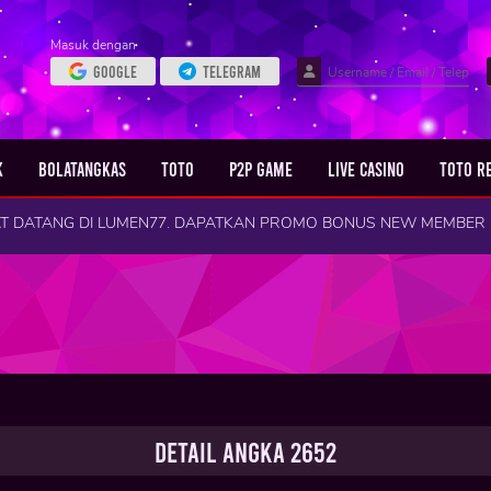
Masuk dengan
Google
Telegram
Username / Email / Telepon
K
BOLATANGKAS
TOTO
P2P GAME
LIVE CASINO
TOTO R
NG DI LUMEN77. DAPATKAN PROMO BONUS NEW MEMBER 100%
Detail Angka 2652