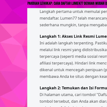
Panduan Lengkap: Cara Daftar Lumen77 dengan Mudah 
Langkah pertama untuk memulai per
mendaftar. Lumen77 telah merancang
sederhana mungkin, tanpa mengaba
Langkah 1: Akses Link Resmi Lum
Ini adalah langkah terpenting. Past
melalui link resmi yang didistribusi
terpercaya (seperti media sosial resmi
afiliasi terpercaya). Hindari link me
dikenal untuk mencegah penipuan (ph
membawa Anda ke situs dengan keam
Langkah 2: Temukan dan Isi Formu
Di halaman utama, cari tombol "Daftar
tombol tersebut, dan Anda akan diar