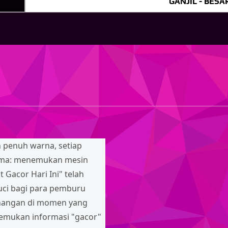
GANJIL - BESA
n penuh warna, setiap
sama: menemukan mesin
t Gacor Hari Ini" telah
uci bagi para pemburu
enangan di momen yang
emukan informasi "gacor"