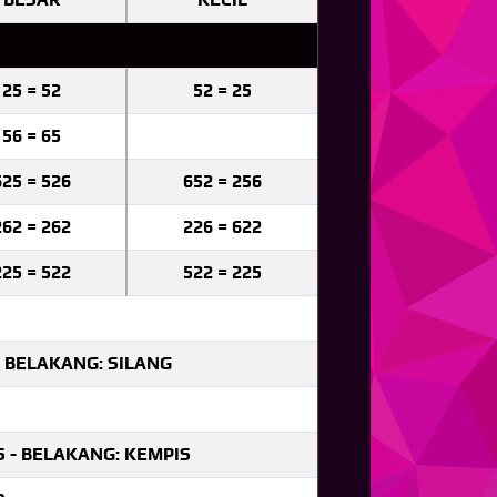
25 = 52
52 = 25
56 = 65
625 = 526
652 = 256
262 = 262
226 = 622
225 = 522
522 = 225
- BELAKANG: SILANG
 - BELAKANG: KEMPIS