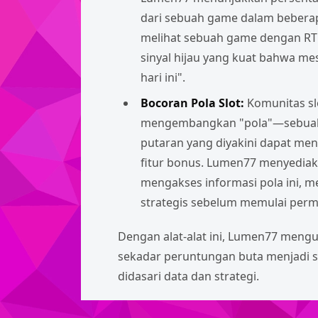
dari sebuah game dalam beberapa
melihat sebuah game dengan RTP 
sinyal hijau yang kuat bahwa me
hari ini".
Bocoran Pola Slot:
Komunitas slo
mengembangkan "pola"—sebuah 
putaran yang diyakini dapat me
fitur bonus. Lumen77 menyediak
mengakses informasi pola ini,
strategis sebelum memulai perm
Dengan alat-alat ini, Lumen77 meng
sekadar peruntungan buta menjadi s
didasari data dan strategi.