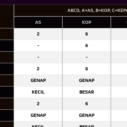
ABCD, A=AS, B=KOP, C=KE
AS
KOP
2
6
-
6
-
-
2
6
GENAP
GENAP
KECIL
BESAR
2
6
GENAP
GENAP
KECIL
BESAR