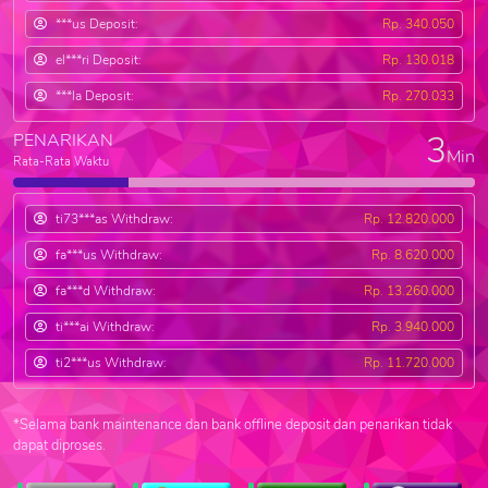
***us Deposit:
Rp. 340.050
el***ri Deposit:
Rp. 130.018
***la Deposit:
Rp. 270.033
3
PENARIKAN
Min
Rata-Rata Waktu
ti73***as Withdraw:
Rp. 12.820.000
fa***us Withdraw:
Rp. 8.620.000
fa***d Withdraw:
Rp. 13.260.000
ti***ai Withdraw:
Rp. 3.940.000
ti2***us Withdraw:
Rp. 11.720.000
*Selama bank maintenance dan bank offline deposit dan penarikan tidak
dapat diproses.