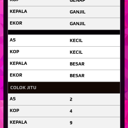
GENAP
GANJIL
GANJIL
KECIL
KECIL
BESAR
BESAR
COLOK JITU
2
4
9