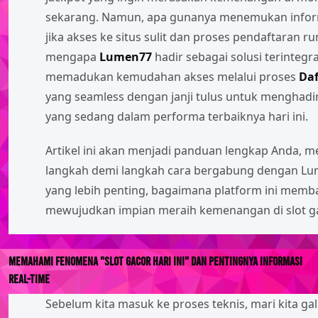
sekarang. Namun, apa gunanya menemukan infor
jika akses ke situs sulit dan proses pendaftaran ru
mengapa
Lumen77
hadir sebagai solusi terintegra
memadukan kemudahan akses melalui proses
Daf
yang seamless dengan janji tulus untuk menghadir
yang sedang dalam performa terbaiknya hari ini.
Artikel ini akan menjadi panduan lengkap Anda,
langkah demi langkah cara bergabung dengan Lu
yang lebih penting, bagaimana platform ini mem
mewujudkan impian meraih kemenangan di slot ga
Memahami Fenomena "Slot Gacor Hari Ini" dan Pentingnya Informasi
Real-Time
Sebelum kita masuk ke proses teknis, mari kita gal