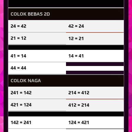
COLOK BEBAS 2D
24 = 42
42 = 24
21 = 12
12 = 21
41 = 14
14 = 41
44 = 44
COLOK NAGA
241 = 142
214 = 412
421 = 124
412 = 214
142 = 241
124 = 421