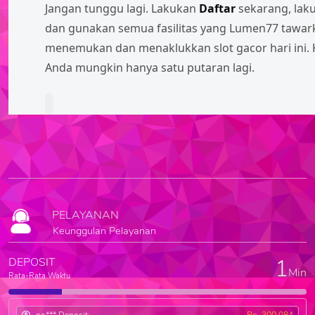
Jangan tunggu lagi. Lakukan
Daftar
sekarang, lak
dan gunakan semua fasilitas yang Lumen77 tawar
menemukan dan menaklukkan slot gacor hari ini
Anda mungkin hanya satu putaran lagi.
PELAYANAN
Keunggulan Pelayanan
1
DEPOSIT
Min
Rata-Rata Waktu