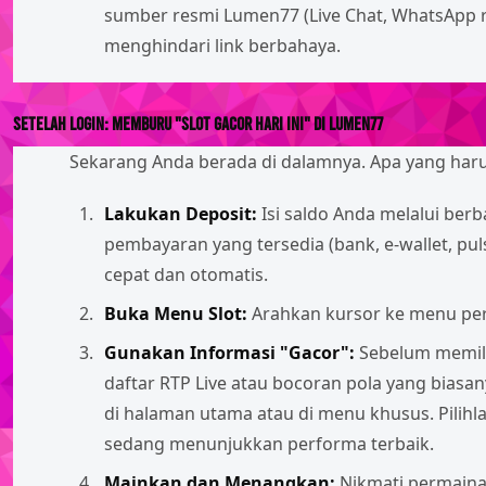
sumber resmi Lumen77 (Live Chat, WhatsApp 
menghindari link berbahaya.
Setelah Login: Memburu "Slot Gacor Hari Ini" di Lumen77
Sekarang Anda berada di dalamnya. Apa yang haru
Lakukan Deposit:
Isi saldo Anda melalui ber
pembayaran yang tersedia (bank, e-wallet, pul
cepat dan otomatis.
Buka Menu Slot:
Arahkan kursor ke menu per
Gunakan Informasi "Gacor":
Sebelum memili
daftar RTP Live atau bocoran pola yang biasa
di halaman utama atau di menu khusus. Pilih
sedang menunjukkan performa terbaik.
Mainkan dan Menangkan:
Nikmati permain