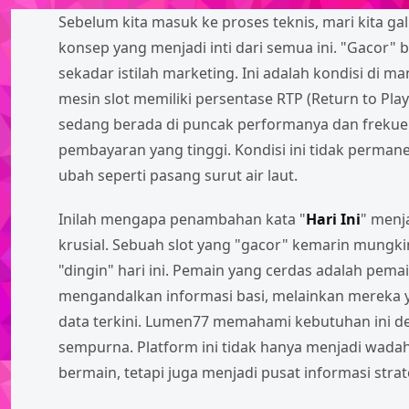
Sebelum kita masuk ke proses teknis, mari kita gal
konsep yang menjadi inti dari semua ini. "Gacor" 
sekadar istilah marketing. Ini adalah kondisi di m
mesin slot memiliki persentase RTP (Return to Pla
sedang berada di puncak performanya dan frekue
pembayaran yang tinggi. Kondisi ini tidak permane
ubah seperti pasang surut air laut.
Inilah mengapa penambahan kata "
Hari Ini
" menj
krusial. Sebuah slot yang "gacor" kemarin mungk
"dingin" hari ini. Pemain yang cerdas adalah pema
mengandalkan informasi basi, melainkan merek
data terkini. Lumen77 memahami kebutuhan ini 
sempurna. Platform ini tidak hanya menjadi wada
bermain, tetapi juga menjadi pusat informasi strat