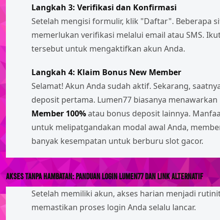
Langkah 3: Verifikasi dan Konfirmasi
Setelah mengisi formulir, klik "Daftar". Beberapa 
memerlukan verifikasi melalui email atau SMS. Ikut
tersebut untuk mengaktifkan akun Anda.
Langkah 4: Klaim Bonus New Member
Selamat! Akun Anda sudah aktif. Sekarang, saatn
deposit pertama. Lumen77 biasanya menawarkan
Member 100%
atau bonus deposit lainnya. Manfaa
untuk melipatgandakan modal awal Anda, member
banyak kesempatan untuk berburu slot gacor.
Akses Tanpa Hambatan: Panduan Login Lumen77 dan Link Alternatif
Setelah memiliki akun, akses harian menjadi rutin
memastikan proses login Anda selalu lancar.