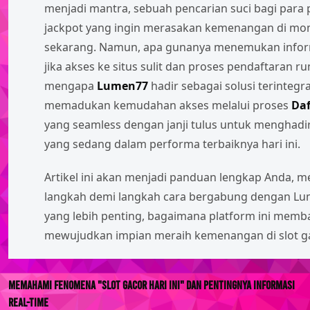
menjadi mantra, sebuah pencarian suci bagi par
jackpot yang ingin merasakan kemenangan di m
sekarang. Namun, apa gunanya menemukan infor
jika akses ke situs sulit dan proses pendaftaran ru
mengapa
Lumen77
hadir sebagai solusi terintegra
memadukan kemudahan akses melalui proses
Daf
yang seamless dengan janji tulus untuk menghadir
yang sedang dalam performa terbaiknya hari ini.
Artikel ini akan menjadi panduan lengkap Anda,
langkah demi langkah cara bergabung dengan Lu
yang lebih penting, bagaimana platform ini mem
mewujudkan impian meraih kemenangan di slot ga
Memahami Fenomena "Slot Gacor Hari Ini" dan Pentingnya Informasi
Real-Time