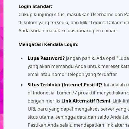
Login Standar:
Cukup kunjungi situs, masukkan Username dan P
di kolom yang tersedia, dan klik "Login". Dalam hi
Anda sudah masuk ke dashboard permainan.
Mengatasi Kendala Login:
Lupa Password?
Jangan panik. Ada opsi "Lup
yang akan memandu Anda untuk mereset kata 
email atau nomor telepon yang terdaftar.
Situs Terblokir (Internet Positif)?
Ini adalah
di Indonesia. Lumen77 proaktif menyediakan so
dengan merilis
Link Alternatif Resmi
. Link-li
URL baru yang dapat mengakses server yang
situs utama, sehingga data dan saldo Anda te
Pastikan Anda selalu mendapatkan link alternat