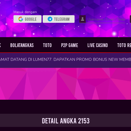
Masuk dengan
Google
Telegram
Username / Email / Telepon
K
BOLATANGKAS
TOTO
P2P GAME
LIVE CASINO
TOTO R
ATANG DI LUMEN77. DAPATKAN PROMO BONUS NEW MEMBER 1
Detail Angka 2153