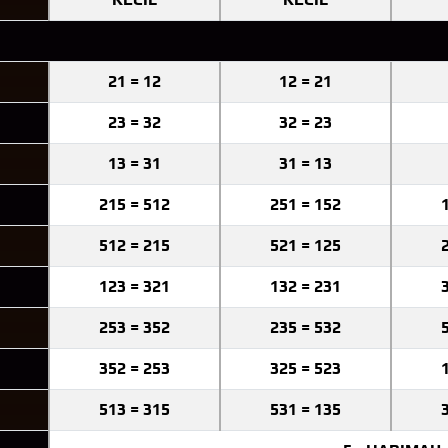
21 = 12
12 = 21
23 = 32
32 = 23
13 = 31
31 = 13
215 = 512
251 = 152
512 = 215
521 = 125
123 = 321
132 = 231
253 = 352
235 = 532
352 = 253
325 = 523
513 = 315
531 = 135