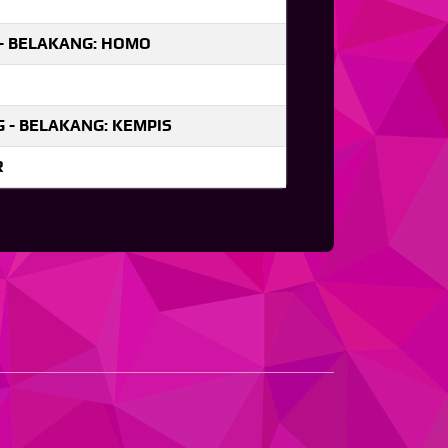
 - BELAKANG: HOMO
 - BELAKANG: KEMPIS
R