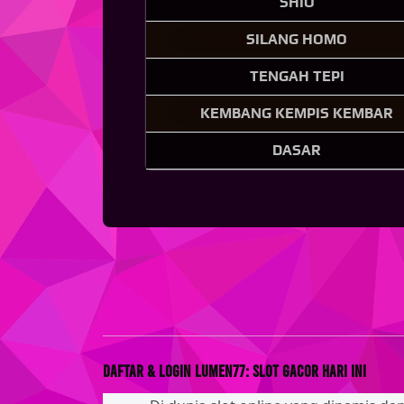
SHIO
SILANG HOMO
TENGAH TEPI
KEMBANG KEMPIS KEMBAR
DASAR
Daftar & Login Lumen77: Slot Gacor Hari Ini