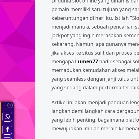
Di dunia slot online yang dinamis da
pemain memiliki satu tujuan yang 
keberuntungan di hari itu. Istilah "Slo
menjadi mantra, sebuah pencarian s
jackpot yang ingin merasakan kem
sekarang. Namun, apa gunanya men
jika akses ke situs sulit dan proses p
mengapa
Lumen77
hadir sebagai sol
memadukan kemudahan akses melal
yang seamless dengan janji tulus un
yang sedang dalam performa terbaikn
Artikel ini akan menjadi panduan l
x
langkah demi langkah cara bergabu
yang lebih penting, bagaimana plat
mewujudkan impian meraih kemenang