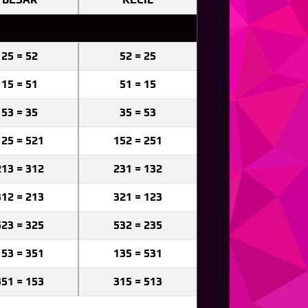
25 = 52
52 = 25
15 = 51
51 = 15
53 = 35
35 = 53
125 = 521
152 = 251
213 = 312
231 = 132
312 = 213
321 = 123
523 = 325
532 = 235
153 = 351
135 = 531
351 = 153
315 = 513