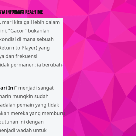
ya Informasi Real-Time
mari kita gali lebih dalam
ini. "Gacor" bukanlah
h kondisi di mana sebuah
Return to Player) yang
a dan frekuensi
tidak permanen; ia berubah-
ari Ini
" menjadi sangat
emarin mungkin sudah
s adalah pemain yang tidak
ainkan mereka yang memburu
butuhan ini dengan
 menjadi wadah untuk