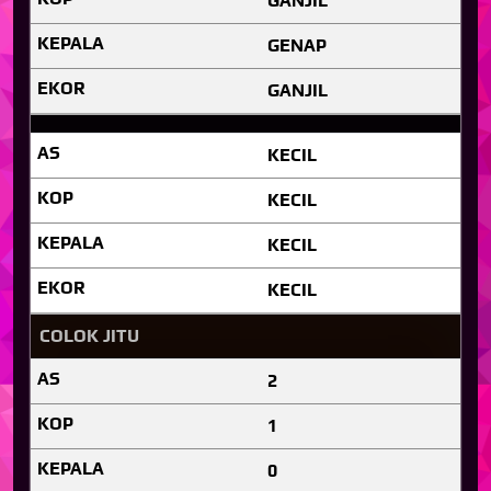
GANJIL
GENAP
GANJIL
KECIL
KECIL
KECIL
KECIL
COLOK JITU
2
1
0