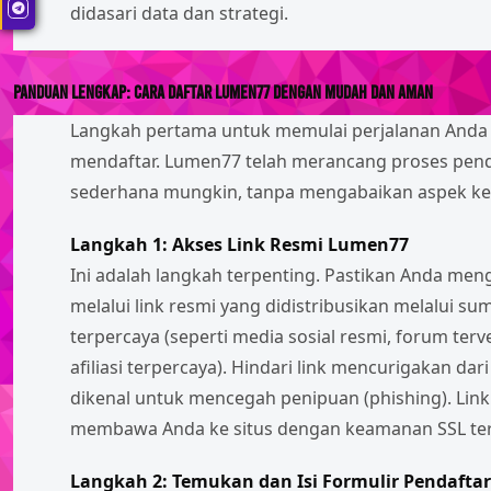
didasari data dan strategi.
Panduan Lengkap: Cara Daftar Lumen77 dengan Mudah dan Aman
Langkah pertama untuk memulai perjalanan Anda
mendaftar. Lumen77 telah merancang proses pend
sederhana mungkin, tanpa mengabaikan aspek k
Langkah 1: Akses Link Resmi Lumen77
Ini adalah langkah terpenting. Pastikan Anda men
melalui link resmi yang didistribusikan melalui su
terpercaya (seperti media sosial resmi, forum terve
afiliasi terpercaya). Hindari link mencurigakan dar
dikenal untuk mencegah penipuan (phishing). Link
membawa Anda ke situs dengan keamanan SSL ter
Langkah 2: Temukan dan Isi Formulir Pendafta