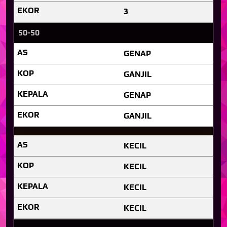
3
50-50
GENAP
GANJIL
GENAP
GANJIL
KECIL
KECIL
KECIL
KECIL