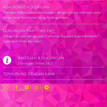
ADA BONUS ROLLINGAN
Semakin maksimalkan keuntungan dengan bonus rollingan yaitu
persentase dari modal yang Anda gunakan.
DUKUNGAN BANTUAN 24/7
Setiap hari dan setiap saat Customer Support siap membantu
kapanpun Anda perlukan.
BANTUAN & DUKUNGAN
Dukungan Online 24/7
TERHUBUNG DENGAN KAMI