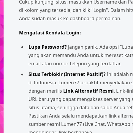
Cukup kunjungi situs, masukkan Username dan P
di kolom yang tersedia, dan klik "Login". Dalam hi
Anda sudah masuk ke dashboard permainan.
Mengatasi Kendala Login:
Lupa Password?
Jangan panik. Ada opsi "Lup
yang akan memandu Anda untuk mereset kata 
email atau nomor telepon yang terdaftar.
Situs Terblokir (Internet Positif)?
Ini adalah
di Indonesia. Lumen77 proaktif menyediakan so
dengan merilis
Link Alternatif Resmi
. Link-li
URL baru yang dapat mengakses server yang
situs utama, sehingga data dan saldo Anda te
Pastikan Anda selalu mendapatkan link alternat
sumber resmi Lumen77 (Live Chat, WhatsApp 
menghindari link berbahaya.