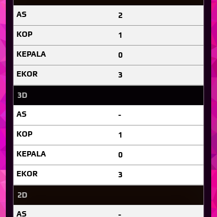
2
1
0
3
3D
-
1
0
3
2D
-