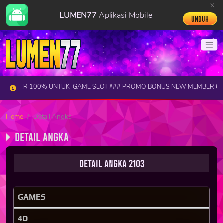
x
LUMEN77
Aplikasi Mobile
Unduh
ER 100% UNTUK GAME SLOT ### PROMO BONUS NEW MEMBER 60 % UN
Home
Detail Angka
Detail Angka
Detail Angka 2103
GAMES
4D