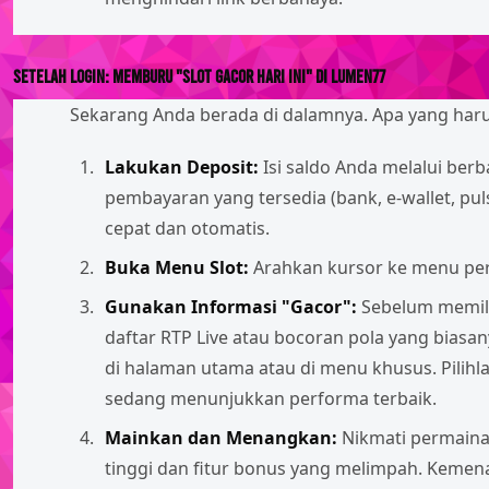
Setelah Login: Memburu "Slot Gacor Hari Ini" di Lumen77
Sekarang Anda berada di dalamnya. Apa yang haru
Lakukan Deposit:
Isi saldo Anda melalui ber
pembayaran yang tersedia (bank, e-wallet, pul
cepat dan otomatis.
Buka Menu Slot:
Arahkan kursor ke menu per
Gunakan Informasi "Gacor":
Sebelum memili
daftar RTP Live atau bocoran pola yang biasa
di halaman utama atau di menu khusus. Pilih
sedang menunjukkan performa terbaik.
Mainkan dan Menangkan:
Nikmati permain
tinggi dan fitur bonus yang melimpah. Keme