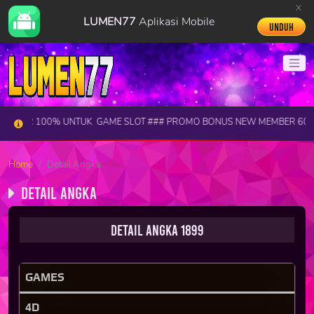
x
LUMEN77
Aplikasi Mobile
Unduh
ER 100% UNTUK GAME SLOT ### PROMO BONUS NEW MEMBER 60 % UN
Home
Detail Angka
Detail Angka
Detail Angka 1899
GAMES
4D