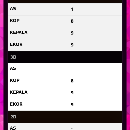
1
8
9
9
3D
-
8
9
9
2D
-