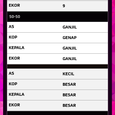
9
50-50
GANJIL
GENAP
GANJIL
GANJIL
KECIL
BESAR
BESAR
BESAR