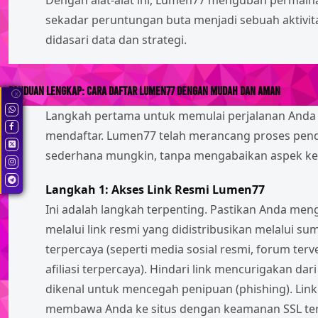
sekadar peruntungan buta menjadi sebuah aktivit
didasari data dan strategi.
Panduan Lengkap: Cara Daftar Lumen77 dengan Mudah dan Aman
x
Langkah pertama untuk memulai perjalanan Anda
mendaftar. Lumen77 telah merancang proses pend
sederhana mungkin, tanpa mengabaikan aspek k
Langkah 1: Akses Link Resmi Lumen77
Ini adalah langkah terpenting. Pastikan Anda men
melalui link resmi yang didistribusikan melalui su
terpercaya (seperti media sosial resmi, forum terve
afiliasi terpercaya). Hindari link mencurigakan dar
dikenal untuk mencegah penipuan (phishing). Link
membawa Anda ke situs dengan keamanan SSL ter