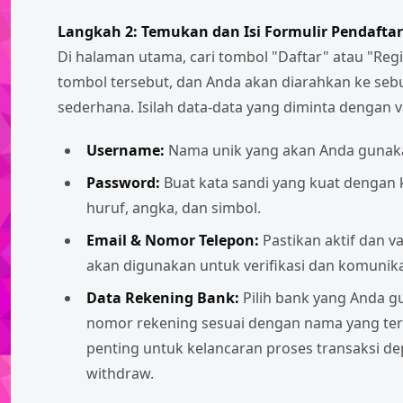
Langkah 2: Temukan dan Isi Formulir Pendafta
Di halaman utama, cari tombol "Daftar" atau "Regis
tombol tersebut, dan Anda akan diarahkan ke seb
sederhana. Isilah data-data yang diminta dengan va
Username:
Nama unik yang akan Anda gunaka
Password:
Buat kata sandi yang kuat dengan
huruf, angka, dan simbol.
Email & Nomor Telepon:
Pastikan aktif dan va
akan digunakan untuk verifikasi dan komunika
Data Rekening Bank:
Pilih bank yang Anda g
nomor rekening sesuai dengan nama yang terda
penting untuk kelancaran proses transaksi de
withdraw.