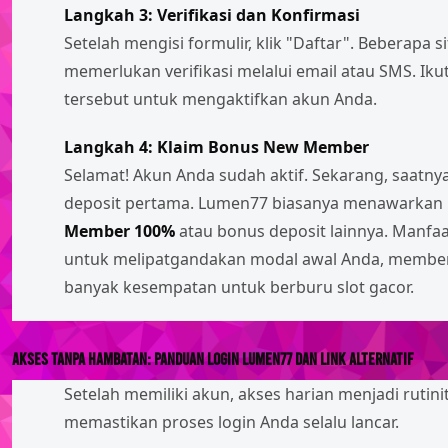
Langkah 3: Verifikasi dan Konfirmasi
Setelah mengisi formulir, klik "Daftar". Beberapa 
memerlukan verifikasi melalui email atau SMS. Ikut
tersebut untuk mengaktifkan akun Anda.
Langkah 4: Klaim Bonus New Member
Selamat! Akun Anda sudah aktif. Sekarang, saatn
deposit pertama. Lumen77 biasanya menawarkan
Member 100%
atau bonus deposit lainnya. Manfaa
untuk melipatgandakan modal awal Anda, member
banyak kesempatan untuk berburu slot gacor.
Akses Tanpa Hambatan: Panduan Login Lumen77 dan Link Alternatif
Setelah memiliki akun, akses harian menjadi rutin
memastikan proses login Anda selalu lancar.