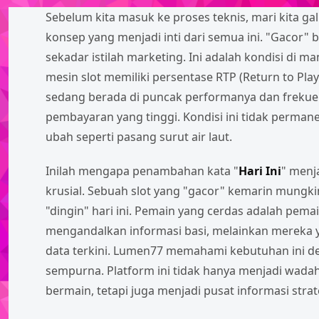
Sebelum kita masuk ke proses teknis, mari kita gal
konsep yang menjadi inti dari semua ini. "Gacor" 
sekadar istilah marketing. Ini adalah kondisi di m
mesin slot memiliki persentase RTP (Return to Pla
sedang berada di puncak performanya dan frekue
pembayaran yang tinggi. Kondisi ini tidak permane
ubah seperti pasang surut air laut.
Inilah mengapa penambahan kata "
Hari Ini
" menj
krusial. Sebuah slot yang "gacor" kemarin mungk
"dingin" hari ini. Pemain yang cerdas adalah pema
mengandalkan informasi basi, melainkan merek
data terkini. Lumen77 memahami kebutuhan ini 
sempurna. Platform ini tidak hanya menjadi wada
bermain, tetapi juga menjadi pusat informasi strat