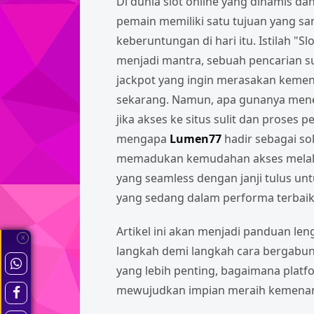
Di dunia slot online yang dinamis da
pemain memiliki satu tujuan yang 
keberuntungan di hari itu. Istilah "Slo
menjadi mantra, sebuah pencarian s
jackpot yang ingin merasakan kem
sekarang. Namun, apa gunanya men
jika akses ke situs sulit dan proses p
mengapa
Lumen77
hadir sebagai sol
memadukan kemudahan akses melal
yang seamless dengan janji tulus un
yang sedang dalam performa terbaikn
Artikel ini akan menjadi panduan l
x
langkah demi langkah cara bergabu
yang lebih penting, bagaimana plat
mewujudkan impian meraih kemenang