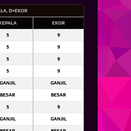
ALA, D=EKOR
KEPALA
EKOR
5
9
5
9
5
9
5
9
GANJIL
GANJIL
BESAR
BESAR
5
9
GANJIL
GANJIL
BESAR
BESAR