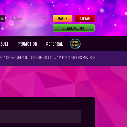
Masuk
Daftar
Kata Sandi
Lupa kata sandi?
Download APK
ESULT
PROMOTION
REFERRAL
% UNTUK GAME SLOT ### PROMO BONUS NEW MEMBER 60 % U