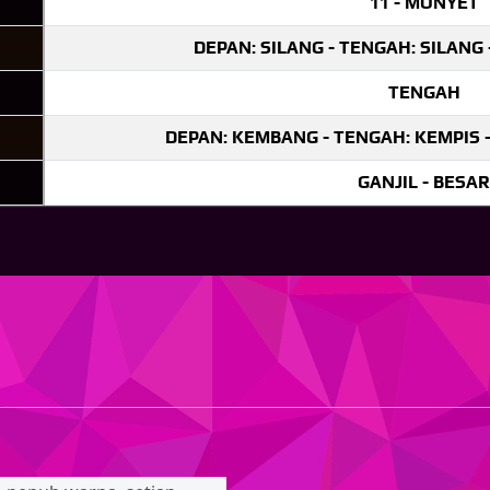
11 - MONYET
DEPAN: SILANG - TENGAH: SILANG
TENGAH
DEPAN: KEMBANG - TENGAH: KEMPIS 
GANJIL - BESAR