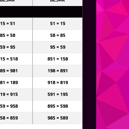
15 = 51
51 = 15
85 = 58
58 = 85
59 = 95
95 = 59
15 = 518
851 = 158
89 = 981
198 = 891
81 = 189
918 = 819
19 = 915
591 = 195
59 = 958
895 = 598
58 = 859
985 = 589