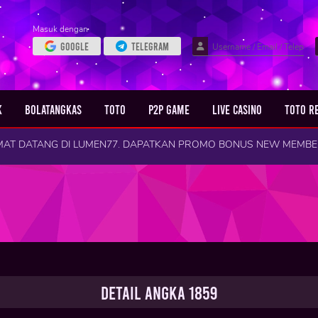
Masuk dengan
Google
Telegram
Username / Email / Telepon
K
BOLATANGKAS
TOTO
P2P GAME
LIVE CASINO
TOTO R
TANG DI LUMEN77. DAPATKAN PROMO BONUS NEW MEMBER 100
Detail Angka 1859