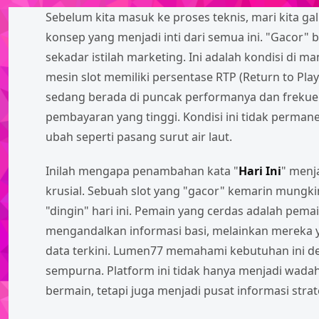
Sebelum kita masuk ke proses teknis, mari kita gal
konsep yang menjadi inti dari semua ini. "Gacor" 
sekadar istilah marketing. Ini adalah kondisi di m
mesin slot memiliki persentase RTP (Return to Pla
sedang berada di puncak performanya dan frekue
pembayaran yang tinggi. Kondisi ini tidak permane
ubah seperti pasang surut air laut.
Inilah mengapa penambahan kata "
Hari Ini
" menj
krusial. Sebuah slot yang "gacor" kemarin mungk
"dingin" hari ini. Pemain yang cerdas adalah pema
mengandalkan informasi basi, melainkan merek
data terkini. Lumen77 memahami kebutuhan ini 
sempurna. Platform ini tidak hanya menjadi wada
bermain, tetapi juga menjadi pusat informasi strat