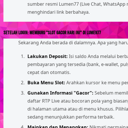
sumber resmi Lumen77 (Live Chat, WhatsApp 
menghindari link berbahaya.
Setelah Login: Memburu "Slot Gacor Hari Ini" di Lumen77
Sekarang Anda berada di dalamnya. Apa yang haru
Lakukan Deposit:
Isi saldo Anda melalui ber
pembayaran yang tersedia (bank, e-wallet, pul
cepat dan otomatis.
Buka Menu Slot:
Arahkan kursor ke menu per
Gunakan Informasi "Gacor":
Sebelum memili
daftar RTP Live atau bocoran pola yang biasa
di halaman utama atau di menu khusus. Pilih
sedang menunjukkan performa terbaik.
Mainkan dan Menangkan:
Nikmati permain