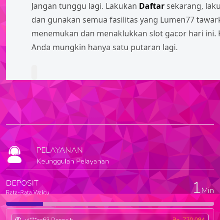
Jangan tunggu lagi. Lakukan
Daftar
sekarang, lak
dan gunakan semua fasilitas yang Lumen77 tawar
menemukan dan menaklukkan slot gacor hari ini
Anda mungkin hanya satu putaran lagi.
PELAYANAN
Keunggulan Pelayanan
1
DEPOSIT
Min
Rata-Rata Waktu