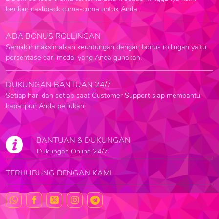
berikan cashback cuma-cuma untuk Anda.
ADA BONUS ROLLINGAN
Semakin maksimalkan keuntungan dengan bonus rollingan yaitu
persentase dari modal yang Anda gunakan.
DUKUNGAN BANTUAN 24/7
Setiap hari dan setiap saat Customer Support siap membantu
kapanpun Anda perlukan.
BANTUAN & DUKUNGAN
Dukungan Online 24/7
TERHUBUNG DENGAN KAMI