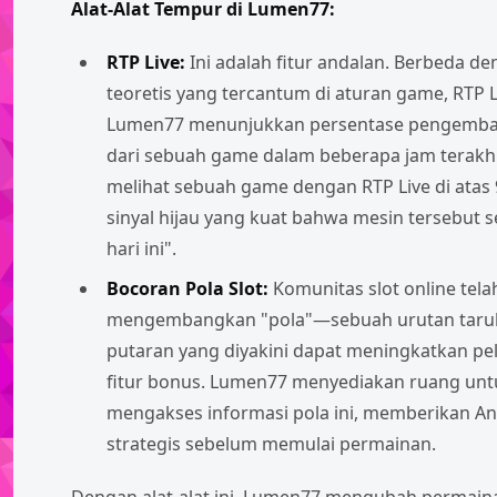
Alat-Alat Tempur di Lumen77:
RTP Live:
Ini adalah fitur andalan. Berbeda d
teoretis yang tercantum di aturan game, RTP L
Lumen77 menunjukkan persentase pengembal
dari sebuah game dalam beberapa jam terakhir
melihat sebuah game dengan RTP Live di atas 
sinyal hijau yang kuat bahwa mesin tersebut 
hari ini".
Bocoran Pola Slot:
Komunitas slot online tela
mengembangkan "pola"—sebuah urutan taru
putaran yang diyakini dapat meningkatkan p
fitur bonus. Lumen77 menyediakan ruang unt
mengakses informasi pola ini, memberikan A
strategis sebelum memulai permainan.
Dengan alat-alat ini, Lumen77 mengubah permaina