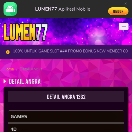
x
LUMEN77
Aplikasi Mobile
Unduh
 100% UNTUK GAME SLOT ### PROMO BONUS NEW MEMBER 60 % UNT
Home
Detail Angka
Detail Angka
Detail Angka 1362
GAMES
4D