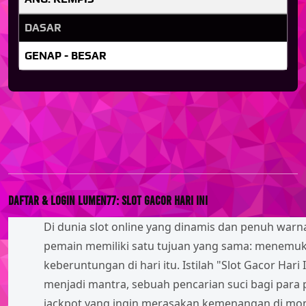
DASAR
GENAP - BESAR
Daftar & Login Lumen77: Slot Gacor Hari Ini
Di dunia slot online yang dinamis dan penuh warna
pemain memiliki satu tujuan yang sama: menemu
keberuntungan di hari itu. Istilah "Slot Gacor Hari I
menjadi mantra, sebuah pencarian suci bagi par
jackpot yang ingin merasakan kemenangan di m