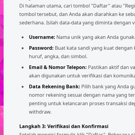
Di halaman utama, cari tombol "Daftar" atau "Regis
tombol tersebut, dan Anda akan diarahkan ke seb
sederhana. Isilah data-data yang diminta dengan va
Username:
Nama unik yang akan Anda gunaka
Password:
Buat kata sandi yang kuat dengan
huruf, angka, dan simbol.
Email & Nomor Telepon:
Pastikan aktif dan va
akan digunakan untuk verifikasi dan komunika
Data Rekening Bank:
Pilih bank yang Anda g
nomor rekening sesuai dengan nama yang terda
penting untuk kelancaran proses transaksi de
withdraw.
Langkah 3: Verifikasi dan Konfirmasi
Setelah mengisi formulir, klik "Daftar". Beberapa 