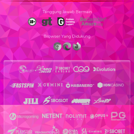
Tanggung Jawab Bermain
Browser Yang Didukung