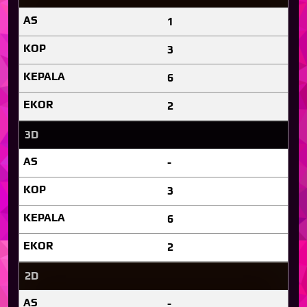
1
3
6
2
3D
-
3
6
2
2D
-