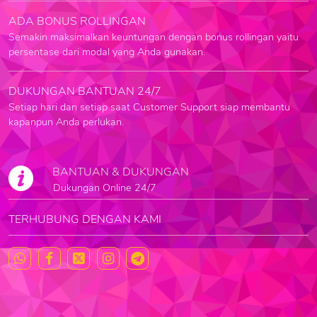
ADA BONUS ROLLINGAN
Semakin maksimalkan keuntungan dengan bonus rollingan yaitu
persentase dari modal yang Anda gunakan.
DUKUNGAN BANTUAN 24/7
Setiap hari dan setiap saat Customer Support siap membantu
kapanpun Anda perlukan.
BANTUAN & DUKUNGAN
Dukungan Online 24/7
TERHUBUNG DENGAN KAMI