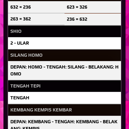
632 = 236
623 = 326
263 = 362
236 = 632
SHIO
2 - ULAR
SILANG HOMO
DEPAN: HOMO - TENGAH: SILANG - BELAKANG: H
OMO
TENGAH TEPI
TENGAH
KEMBANG KEMPIS KEMBAR
DEPAN: KEMBANG - TENGAH: KEMBANG - BELAK
ANG: KEMPIS