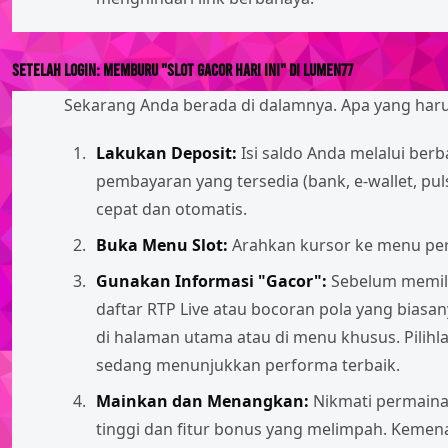
Setelah Login: Memburu "Slot Gacor Hari Ini" di Lumen77
Sekarang Anda berada di dalamnya. Apa yang haru
Lakukan Deposit:
Isi saldo Anda melalui ber
pembayaran yang tersedia (bank, e-wallet, pul
cepat dan otomatis.
Buka Menu Slot:
Arahkan kursor ke menu per
Gunakan Informasi "Gacor":
Sebelum memili
daftar RTP Live atau bocoran pola yang biasa
di halaman utama atau di menu khusus. Pilih
sedang menunjukkan performa terbaik.
Mainkan dan Menangkan:
Nikmati permain
tinggi dan fitur bonus yang melimpah. Keme