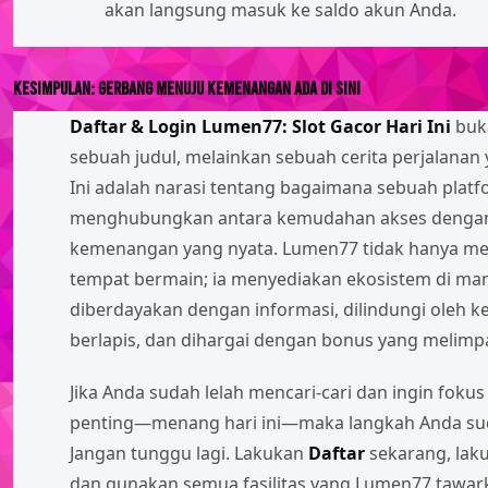
akan langsung masuk ke saldo akun Anda.
Kesimpulan: Gerbang Menuju Kemenangan Ada di Sini
Daftar & Login Lumen77: Slot Gacor Hari Ini
buk
sebuah judul, melainkan sebuah cerita perjalanan
Ini adalah narasi tentang bagaimana sebuah pla
menghubungkan antara kemudahan akses denga
kemenangan yang nyata. Lumen77 tidak hanya m
tempat bermain; ia menyediakan ekosistem di ma
diberdayakan dengan informasi, dilindungi oleh 
berlapis, dan dihargai dengan bonus yang melimp
Jika Anda sudah lelah mencari-cari dan ingin foku
penting—menang hari ini—maka langkah Anda sud
Jangan tunggu lagi. Lakukan
Daftar
sekarang, lak
dan gunakan semua fasilitas yang Lumen77 tawar