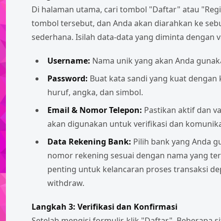
Di halaman utama, cari tombol "Daftar" atau "Regis
tombol tersebut, dan Anda akan diarahkan ke seb
sederhana. Isilah data-data yang diminta dengan va
Username:
Nama unik yang akan Anda gunaka
Password:
Buat kata sandi yang kuat dengan
huruf, angka, dan simbol.
Email & Nomor Telepon:
Pastikan aktif dan va
akan digunakan untuk verifikasi dan komunika
Data Rekening Bank:
Pilih bank yang Anda g
nomor rekening sesuai dengan nama yang terda
penting untuk kelancaran proses transaksi de
withdraw.
Langkah 3: Verifikasi dan Konfirmasi
Setelah mengisi formulir, klik "Daftar". Beberapa 