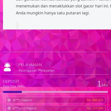
menemukan dan menaklukkan slot gacor hari ini
Anda mungkin hanya satu putaran lagi.
PELAYANAN
Keunggulan Pelayanan
1
DEPOSIT
Min
Rata-Rata Waktu
re***ri Deposit:
Rp. 660.053
al***us53 Deposit:
Rp. 210.090