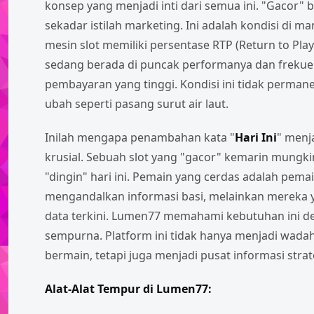
konsep yang menjadi inti dari semua ini. "Gacor" 
sekadar istilah marketing. Ini adalah kondisi di m
mesin slot memiliki persentase RTP (Return to Pla
sedang berada di puncak performanya dan frekue
pembayaran yang tinggi. Kondisi ini tidak permane
ubah seperti pasang surut air laut.
Inilah mengapa penambahan kata "
Hari Ini
" menj
krusial. Sebuah slot yang "gacor" kemarin mungk
"dingin" hari ini. Pemain yang cerdas adalah pema
mengandalkan informasi basi, melainkan merek
data terkini. Lumen77 memahami kebutuhan ini 
sempurna. Platform ini tidak hanya menjadi wada
bermain, tetapi juga menjadi pusat informasi strat
Alat-Alat Tempur di Lumen77: