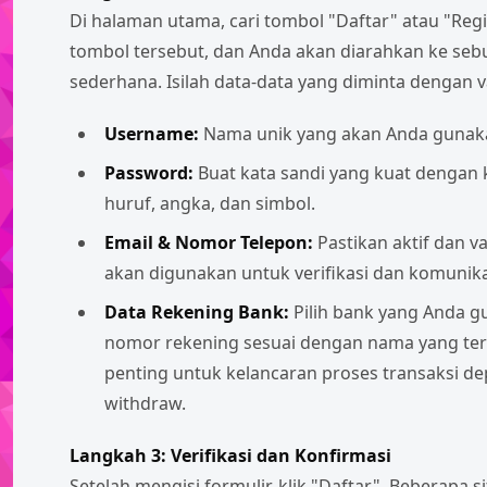
Di halaman utama, cari tombol "Daftar" atau "Regis
tombol tersebut, dan Anda akan diarahkan ke seb
sederhana. Isilah data-data yang diminta dengan va
Username:
Nama unik yang akan Anda gunaka
Password:
Buat kata sandi yang kuat dengan
huruf, angka, dan simbol.
Email & Nomor Telepon:
Pastikan aktif dan va
akan digunakan untuk verifikasi dan komunika
Data Rekening Bank:
Pilih bank yang Anda g
nomor rekening sesuai dengan nama yang terda
penting untuk kelancaran proses transaksi de
withdraw.
Langkah 3: Verifikasi dan Konfirmasi
Setelah mengisi formulir, klik "Daftar". Beberapa 