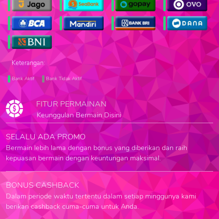
Keterangan:
Bank Aktif
Bank Tidak Aktif
FITUR PERMAINAN
Keunggulan Bermain Disini
SELALU ADA PROMO
Bermain lebih lama dengan bonus yang diberikan dan raih
kepuasan bermain dengan keuntungan maksimal.
BONUS CASHBACK
Dalam periode waktu tertentu dalam setiap minggunya kami
berikan cashback cuma-cuma untuk Anda.