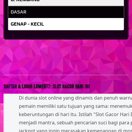
DASAR
GENAP - KECIL
Daftar & Login Lumen77: Slot Gacor Hari Ini
Di dunia slot online yang dinamis dan penuh warna
pemain memiliki satu tujuan yang sama: menemu
keberuntungan di hari itu. Istilah "Slot Gacor Hari I
menjadi mantra, sebuah pencarian suci bagi par
jackpot yang ingin merasakan kemenangan di m