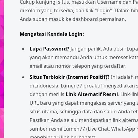
Cukup kunjungi situs, masukkan Username dan P
di kolom yang tersedia, dan klik "Login". Dalam hi
Anda sudah masuk ke dashboard permainan.
Mengatasi Kendala Login:
Lupa Password?
Jangan panik. Ada opsi "Lup
yang akan memandu Anda untuk mereset kata 
email atau nomor telepon yang terdaftar.
Situs Terblokir (Internet Positif)?
Ini adalah
di Indonesia. Lumen77 proaktif menyediakan so
dengan merilis
Link Alternatif Resmi
. Link-li
URL baru yang dapat mengakses server yang
situs utama, sehingga data dan saldo Anda te
Pastikan Anda selalu mendapatkan link alternat
sumber resmi Lumen77 (Live Chat, WhatsApp 
menghindari link berbahaya.