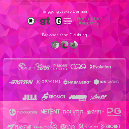
Tanggung Jawab Bermain
Browser Yang Didukung