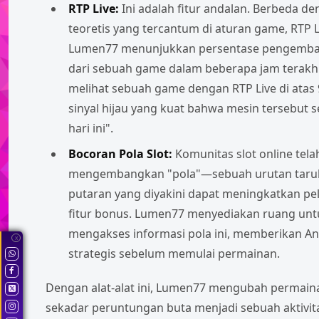
RTP Live:
Ini adalah fitur andalan. Berbeda d
teoretis yang tercantum di aturan game, RTP L
Lumen77 menunjukkan persentase pengembal
dari sebuah game dalam beberapa jam terakhir
melihat sebuah game dengan RTP Live di atas 
sinyal hijau yang kuat bahwa mesin tersebut 
hari ini".
Bocoran Pola Slot:
Komunitas slot online tela
mengembangkan "pola"—sebuah urutan taru
putaran yang diyakini dapat meningkatkan p
fitur bonus. Lumen77 menyediakan ruang unt
mengakses informasi pola ini, memberikan A
x
strategis sebelum memulai permainan.
Dengan alat-alat ini, Lumen77 mengubah permaina
sekadar peruntungan buta menjadi sebuah aktivit