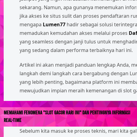
sekarang. Namun, apa gunanya menemukan infor
jika akses ke situs sulit dan proses pendaftaran ru
mengapa
Lumen77
hadir sebagai solusi terintegra
memadukan kemudahan akses melalui proses
Daf
yang seamless dengan janji tulus untuk menghadir
yang sedang dalam performa terbaiknya hari ini.
Artikel ini akan menjadi panduan lengkap Anda,
langkah demi langkah cara bergabung dengan Lu
yang lebih penting, bagaimana platform ini mem
mewujudkan impian meraih kemenangan di slot ga
Memahami Fenomena "Slot Gacor Hari Ini" dan Pentingnya Informasi
Real-Time
Sebelum kita masuk ke proses teknis, mari kita gal