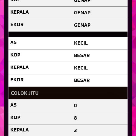
GENAP
GENAP
GENAP
KECIL
BESAR
KECIL
BESAR
COLOK JITU
0
8
2