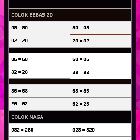
COLOK BEBAS 2D
08 = 80
80 = 08
02 = 20
20 = 02
06 = 60
60 = 06
82 = 28
28 = 82
86 = 68
68 = 86
26 = 62
62 = 26
COLOK NAGA
082 = 280
028 = 820