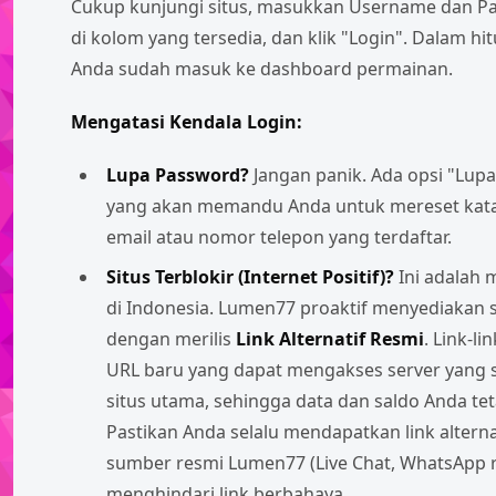
Cukup kunjungi situs, masukkan Username dan P
di kolom yang tersedia, dan klik "Login". Dalam hi
Anda sudah masuk ke dashboard permainan.
Mengatasi Kendala Login:
Lupa Password?
Jangan panik. Ada opsi "Lup
yang akan memandu Anda untuk mereset kata 
email atau nomor telepon yang terdaftar.
Situs Terblokir (Internet Positif)?
Ini adalah
di Indonesia. Lumen77 proaktif menyediakan so
dengan merilis
Link Alternatif Resmi
. Link-li
URL baru yang dapat mengakses server yang
situs utama, sehingga data dan saldo Anda te
Pastikan Anda selalu mendapatkan link alternat
sumber resmi Lumen77 (Live Chat, WhatsApp 
menghindari link berbahaya.