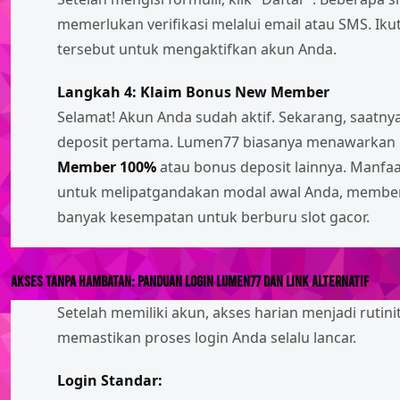
memerlukan verifikasi melalui email atau SMS. Ikut
tersebut untuk mengaktifkan akun Anda.
Langkah 4: Klaim Bonus New Member
Selamat! Akun Anda sudah aktif. Sekarang, saatn
deposit pertama. Lumen77 biasanya menawarkan
Member 100%
atau bonus deposit lainnya. Manfaa
untuk melipatgandakan modal awal Anda, member
banyak kesempatan untuk berburu slot gacor.
Akses Tanpa Hambatan: Panduan Login Lumen77 dan Link Alternatif
Setelah memiliki akun, akses harian menjadi rutin
memastikan proses login Anda selalu lancar.
Login Standar: