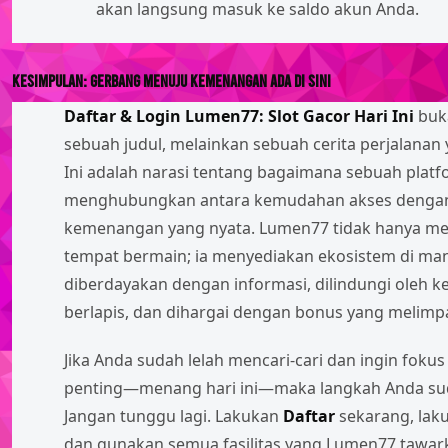
akan langsung masuk ke saldo akun Anda.
Kesimpulan: Gerbang Menuju Kemenangan Ada di Sini
Daftar & Login Lumen77: Slot Gacor Hari Ini
buk
sebuah judul, melainkan sebuah cerita perjalanan
Ini adalah narasi tentang bagaimana sebuah pla
menghubungkan antara kemudahan akses denga
kemenangan yang nyata. Lumen77 tidak hanya m
tempat bermain; ia menyediakan ekosistem di ma
diberdayakan dengan informasi, dilindungi oleh 
berlapis, dan dihargai dengan bonus yang melimp
Jika Anda sudah lelah mencari-cari dan ingin foku
penting—menang hari ini—maka langkah Anda sud
Jangan tunggu lagi. Lakukan
Daftar
sekarang, lak
dan gunakan semua fasilitas yang Lumen77 tawar