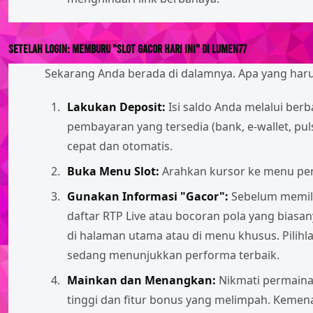
Setelah Login: Memburu "Slot Gacor Hari Ini" di Lumen77
Sekarang Anda berada di dalamnya. Apa yang haru
Lakukan Deposit:
Isi saldo Anda melalui ber
pembayaran yang tersedia (bank, e-wallet, pul
cepat dan otomatis.
Buka Menu Slot:
Arahkan kursor ke menu per
Gunakan Informasi "Gacor":
Sebelum memili
daftar RTP Live atau bocoran pola yang biasa
di halaman utama atau di menu khusus. Pilih
sedang menunjukkan performa terbaik.
Mainkan dan Menangkan:
Nikmati permain
tinggi dan fitur bonus yang melimpah. Keme