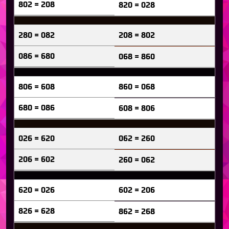
802 = 208
820 = 028
280 = 082
208 = 802
086 = 680
068 = 860
806 = 608
860 = 068
680 = 086
608 = 806
026 = 620
062 = 260
206 = 602
260 = 062
620 = 026
602 = 206
826 = 628
862 = 268