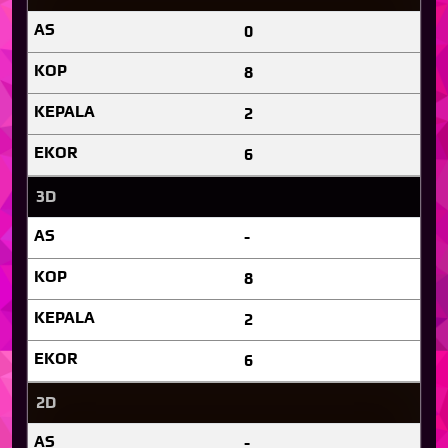
0
8
2
6
3D
-
8
2
6
2D
-